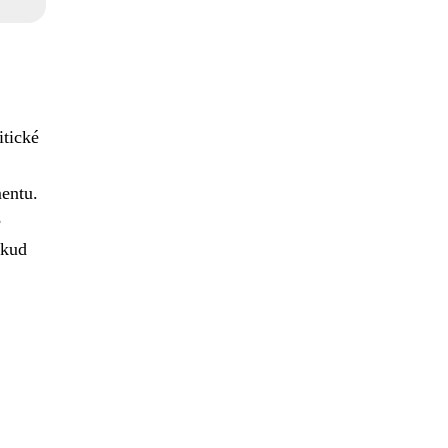
itické
mentu.
é
okud