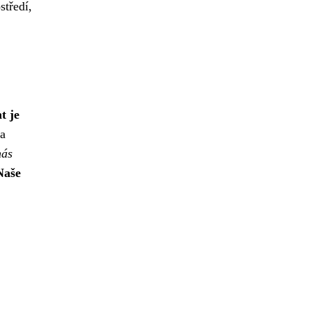
středí,
t je
na
nás
Naše