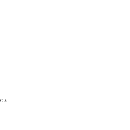
et a
h