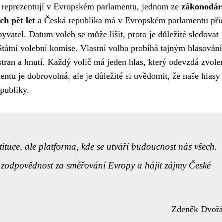
ás reprezentují v Evropském parlamentu, jednom ze
zákonodá
ch pět let
a Česká republika má v Evropském parlamentu při
yvatel. Datum voleb se může lišit, proto je důležité sledovat
Státní volební komise. Vlastní volba probíhá tajným hlasován
h stran a hnutí. Každý volič má jeden hlas, který odevzdá zvole
tu je dobrovolná, ale je důležité si uvědomit, že naše hlasy
publiky.
ituce, ale platforma, kde se utváří budoucnost nás všech.
 zodpovědnost za směřování Evropy a hájit zájmy České
Zdeněk Dvoř