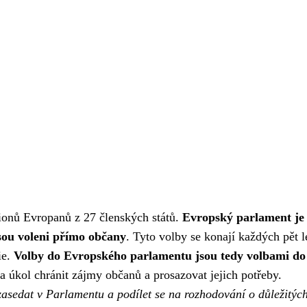
ionů Evropanů z 27 členských států.
Evropský parlament je
sou voleni přímo občany
. Tyto volby se konají každých pět l
ie.
Volby do Evropského parlamentu jsou tedy volbami do
za úkol chránit zájmy občanů a prosazovat jejich potřeby.
zasedat v Parlamentu a podílet se na rozhodování o důležitýc