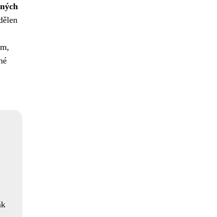
rných
dělen
ím,
né
ák