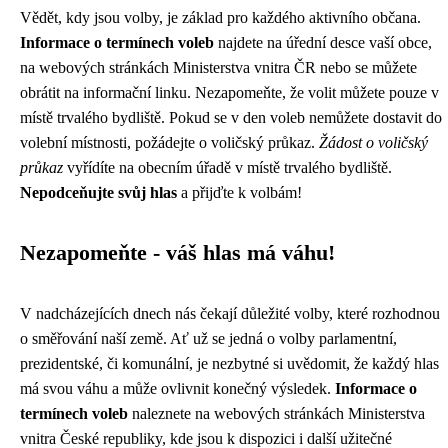
Vědět, kdy jsou volby, je základ pro každého aktivního občana.
Informace o termínech voleb
najdete na úřední desce vaší obce,
na webových stránkách Ministerstva vnitra ČR nebo se můžete
obrátit na informační linku. Nezapomeňte, že volit můžete pouze v
místě trvalého bydliště. Pokud se v den voleb nemůžete dostavit do
volební místnosti, požádejte o voličský průkaz.
Žádost o voličský
průkaz
vyřídíte na obecním úřadě v místě trvalého bydliště.
Nepodceňujte svůj hlas
a přijďte k volbám!
Nezapomeňte - váš hlas má váhu!
V nadcházejících dnech nás čekají důležité volby, které rozhodnou
o směřování naší země. Ať už se jedná o volby parlamentní,
prezidentské, či komunální, je nezbytné si uvědomit, že každý hlas
má svou váhu a může ovlivnit konečný výsledek.
Informace o
termínech voleb
naleznete na webových stránkách Ministerstva
vnitra České republiky, kde jsou k dispozici i další užitečné