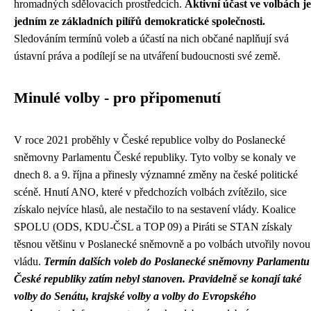
hromadných sdělovacích prostředcích.
Aktivní účast ve volbách je
jedním ze základních pilířů demokratické společnosti.
Sledováním termínů voleb a účastí na nich občané naplňují svá
ústavní práva a podílejí se na utváření budoucnosti své země.
Minulé volby - pro připomenutí
V roce 2021 proběhly v České republice volby do Poslanecké
sněmovny Parlamentu České republiky. Tyto volby se konaly ve
dnech 8. a 9. října a přinesly významné změny na české politické
scéně. Hnutí ANO, které v předchozích volbách zvítězilo, sice
získalo nejvíce hlasů, ale nestačilo to na sestavení vlády. Koalice
SPOLU (ODS, KDU-ČSL a TOP 09) a Piráti se STAN získaly
těsnou většinu v Poslanecké sněmovně a po volbách utvořily novou
vládu.
Termín dalších voleb do Poslanecké sněmovny Parlamentu
České republiky zatím nebyl stanoven.
Pravidelně se konají také
volby do Senátu, krajské volby a volby do Evropského