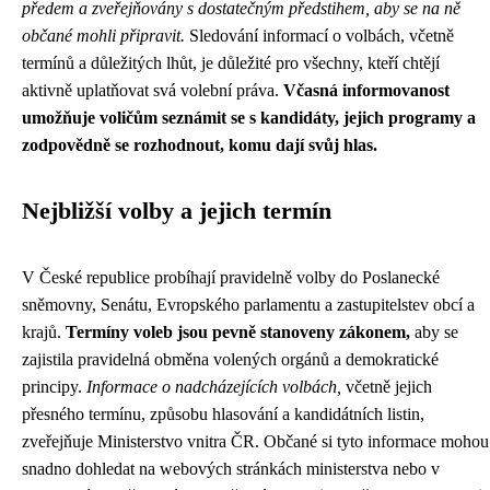
předem a zveřejňovány s dostatečným předstihem, aby se na ně
občané mohli připravit.
Sledování informací o volbách, včetně
termínů a důležitých lhůt, je důležité pro všechny, kteří chtějí
aktivně uplatňovat svá volební práva.
Včasná informovanost
umožňuje voličům seznámit se s kandidáty, jejich programy a
zodpovědně se rozhodnout, komu dají svůj hlas.
Nejbližší volby a jejich termín
V České republice probíhají pravidelně volby do Poslanecké
sněmovny, Senátu, Evropského parlamentu a zastupitelstev obcí a
krajů.
Termíny voleb jsou pevně stanoveny zákonem,
aby se
zajistila pravidelná obměna volených orgánů a demokratické
principy.
Informace o nadcházejících volbách,
včetně jejich
přesného termínu, způsobu hlasování a kandidátních listin,
zveřejňuje Ministerstvo vnitra ČR. Občané si tyto informace mohou
snadno dohledat na webových stránkách ministerstva nebo v