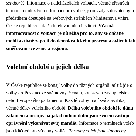
senátorů)
. Informace o nadcházejících volbách, včetně přesných
termínů a důležitých informací pro voliče, jsou vždy s dostatečným
předstihem dostupné na webových stránkách Ministerstva vnitra
České republiky a dalších relevantních institucí.
Včasná
informovanost o volbách je důležitá pro to, aby se občané
mohli aktivně zapojit do demokratického procesu a ovlivnit tak
směřování své země a regionu
.
Volební období a jejich délka
V České republice se konají volby do různých orgánů, ať už jde o
volby do Poslanecké sněmovny, Senátu, krajských zastupitelstev
nebo Evropského parlamentu. Každé volby mají svá specifika,
včetně délky volebního období.
Délka volebního období je dána
zákonem a určuje, na jak dlouhou dobu jsou zvolení zástupci
oprávněni vykonávat svůj mandát.
Informace o termínech voleb
jsou klíčové pro všechny voliče.
Termíny voleb jsou stanoveny