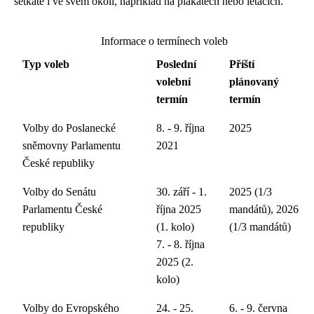
setkáte i ve svém okolí, například na plakátech nebo letácích.
Informace o termínech voleb
Typ voleb
Poslední
Příští
volební
plánovaný
termín
termín
Volby do Poslanecké
8. - 9. října
2025
sněmovny Parlamentu
2021
České republiky
Volby do Senátu
30. září - 1.
2025 (1/3
Parlamentu České
října 2025
mandátů), 2026
republiky
(1. kolo)
(1/3 mandátů)
7. - 8. října
2025 (2.
kolo)
Volby do Evropského
24. - 25.
6. - 9. června