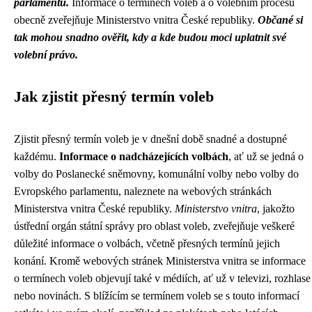
parlamentu.
Informace o termínech voleb a o volebním procesu
obecně zveřejňuje Ministerstvo vnitra České republiky.
Občané si
tak mohou snadno ověřit, kdy a kde budou moci uplatnit své
volební právo.
Jak zjistit přesný termín voleb
Zjistit přesný termín voleb je v dnešní době snadné a dostupné
každému.
Informace o nadcházejících volbách
, ať už se jedná o
volby do Poslanecké sněmovny, komunální volby nebo volby do
Evropského parlamentu, naleznete na webových stránkách
Ministerstva vnitra České republiky.
Ministerstvo vnitra
, jakožto
ústřední orgán státní správy pro oblast voleb, zveřejňuje veškeré
důležité informace o volbách, včetně přesných termínů jejich
konání. Kromě webových stránek Ministerstva vnitra se informace
o termínech voleb objevují také v médiích, ať už v televizi, rozhlase
nebo novinách. S blížícím se termínem voleb se s touto informací