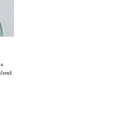
 a
řičemž