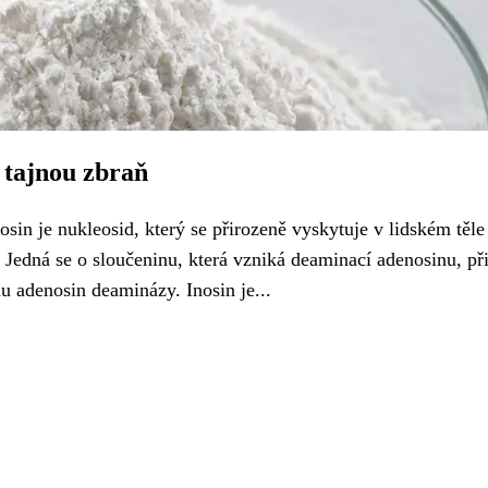
a tajnou zbraň
nosin je nukleosid, který se přirozeně vyskytuje v lidském těle
. Jedná se o sloučeninu, která vzniká deaminací adenosinu, p
u adenosin deaminázy. Inosin je...