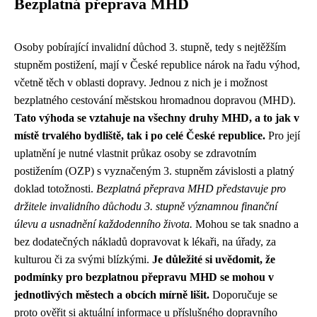
Bezplatná přeprava MHD
Osoby pobírající invalidní důchod 3. stupně, tedy s nejtěžším
stupněm postižení, mají v České republice nárok na řadu výhod,
včetně těch v oblasti dopravy. Jednou z nich je i možnost
bezplatného cestování městskou hromadnou dopravou (MHD).
Tato výhoda se vztahuje na všechny druhy MHD, a to jak v
místě trvalého bydliště, tak i po celé České republice.
Pro její
uplatnění je nutné vlastnit průkaz osoby se zdravotním
postižením (OZP) s vyznačeným 3. stupněm závislosti a platný
doklad totožnosti.
Bezplatná přeprava MHD představuje pro
držitele invalidního důchodu 3. stupně významnou finanční
úlevu a usnadnění každodenního života.
Mohou se tak snadno a
bez dodatečných nákladů dopravovat k lékaři, na úřady, za
kulturou či za svými blízkými.
Je důležité si uvědomit, že
podmínky pro bezplatnou přepravu MHD se mohou v
jednotlivých městech a obcích mírně lišit.
Doporučuje se
proto ověřit si aktuální informace u příslušného dopravního