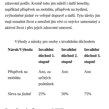
zdravotní potíže. Kromě toho jim náleží i další benefity,
například příspěvek na mobilitu, příspěvek na bydlení,
zvýhodněné jízdné ve veřejné dopravě a další. Tyto dávky jim
mají usnadnit život a umožnit jim vést co nejvíce samostatný a
aktivní život i přes jejich zdravotní omezení.
Výhody a nároky pro osoby s invalidním důchodem
Nárok/Výhoda
Invalidní
Invalidní
Invalidní
důchod 1.
důchod 2.
důchod 3.
stupně
stupně
stupně
Příspěvek na
Ano, za
Ano
Ano
mobilitu
určitých
podmínek
Sleva na jízdné
25%
50%
75%