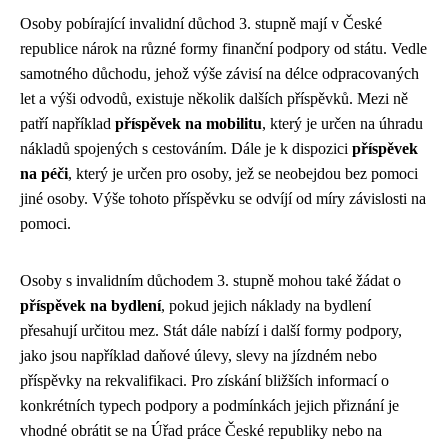
Osoby pobírající invalidní důchod 3. stupně mají v České
republice nárok na různé formy finanční podpory od státu. Vedle
samotného důchodu, jehož výše závisí na délce odpracovaných
let a výši odvodů, existuje několik dalších příspěvků. Mezi ně
patří například
příspěvek na mobilitu
, který je určen na úhradu
nákladů spojených s cestováním. Dále je k dispozici
příspěvek
na péči
, který je určen pro osoby, jež se neobejdou bez pomoci
jiné osoby. Výše tohoto příspěvku se odvíjí od míry závislosti na
pomoci.
Osoby s invalidním důchodem 3. stupně mohou také žádat o
příspěvek na bydlení
, pokud jejich náklady na bydlení
přesahují určitou mez. Stát dále nabízí i další formy podpory,
jako jsou například daňové úlevy, slevy na jízdném nebo
příspěvky na rekvalifikaci. Pro získání bližších informací o
konkrétních typech podpory a podmínkách jejich přiznání je
vhodné obrátit se na Úřad práce České republiky nebo na