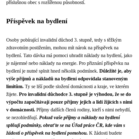
příslušnou obec s rozšířenou působností.
Příspěvek na bydlení
Osoby pobírající invalidní důchod 3. stupně, tedy s těžkým
zdravotním postižením, mohou mít nárok na příspěvek na
bydlení. Tato dávka má pomoci uhradit náklady na bydlení, jako
je nájemné nebo náklady na energie. Pro přiznání příspěvku na
bydlení je nutné splnit hned několik podmínek.
Důležité je, aby
výše příjmů a nákladů na bydlení odpovídala stanoveným
limitům.
Ty se liší podle složení domácnosti a kraje, ve kterém
žijete.
Pro invalidní důchodce 3. stupně je výhodou, že se do
výpočtu započítávají pouze příjmy jejich a lidí žijících s nimi
v domácnosti.
Příjmy dalších členů rodiny, kteří s nimi nebydlí,
se nezohledňují.
Pokud vaše příjmy a náklady na bydlení
splňují podmínky, obraťte se na Úřad práce ČR, kde vám s
žádostí o příspěvek na bydlení pomohou.
K žádosti budete