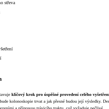
o střeva
ů
šetření
í
m
stavuje
klíčový krok pro úspěšné provedení celého vyšetřen
 bude kolonoskopie trvat a jak přesné budou její výsledky. De
zeními a přípravou trávicího traktu, což vyžaduje pečlivé