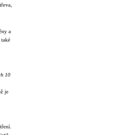
třeva,
ěny a
 také
ch 10
ž je
tření.
stil