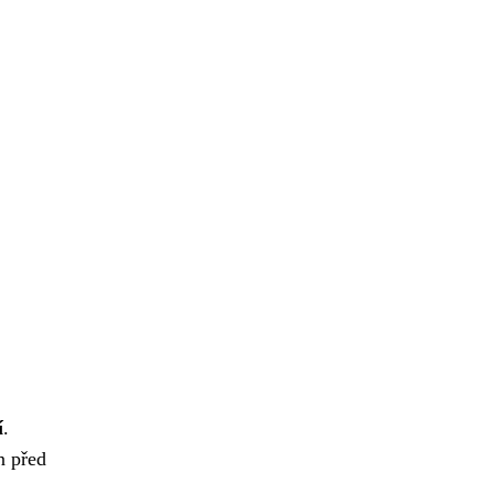
í
.
n před