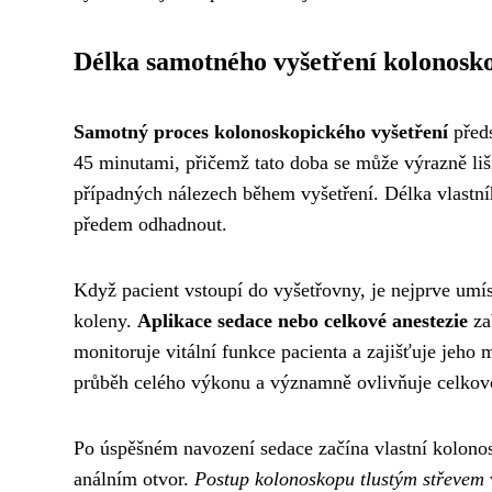
Délka samotného vyšetření kolonosk
Samotný proces kolonoskopického vyšetření
předs
45 minutami, přičemž tato doba se může výrazně liš
případných nálezech během vyšetření. Délka vlastní
předem odhadnout.
Když pacient vstoupí do vyšetřovny, je nejprve umí
koleny.
Aplikace sedace nebo celkové anestezie
za
monitoruje vitální funkce pacienta a zajišťuje jeho
průběh celého výkonu a významně ovlivňuje celkov
Po úspěšném navození sedace začína vlastní kolono
análním otvor.
Postup kolonoskopu tlustým střevem