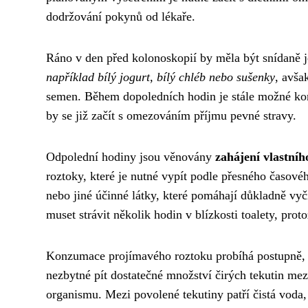
dodržování pokynů od lékaře.
Ráno v den před kolonoskopií by měla být snídaně je
například bílý jogurt, bílý chléb nebo sušenky
, avša
semen. Během dopoledních hodin je stále možné konz
by se již začít s omezováním příjmu pevné stravy.
Odpolední hodiny jsou věnovány
zahájení vlastního
roztoky, které je nutné vypít podle přesného časov
nebo jiné účinné látky, které pomáhají důkladně vyčis
muset strávit několik hodin v blízkosti toalety, pro
Konzumace projímavého roztoku probíhá postupně
nezbytné pít dostatečné množství čirých tekutin me
organismu. Mezi povolené tekutiny patří čistá voda