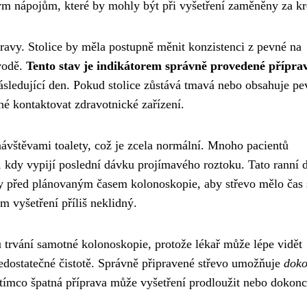
ým nápojům, které by mohly být při vyšetření zaměněny za kr
pravy. Stolice by měla postupně měnit konzistenci z pevné na
vodě.
Tento stav je indikátorem správně provedené přípra
ásledující den. Pokud stolice zůstává tmavá nebo obsahuje pe
tné kontaktovat zdravotnické zařízení.
ávštěvami toalety, což je zcela normální. Mnoho pacientů
í, kdy vypijí poslední dávku projímavého roztoku. Tato ranní 
ny před plánovaným časem kolonoskopie, aby střevo mělo čas 
m vyšetření příliš neklidný.
 trvání samotné kolonoskopie, protože lékař může lépe vidět
 nedostatečné čistotě. Správně připravené střevo umožňuje
doko
atímco špatná příprava může vyšetření prodloužit nebo dokon