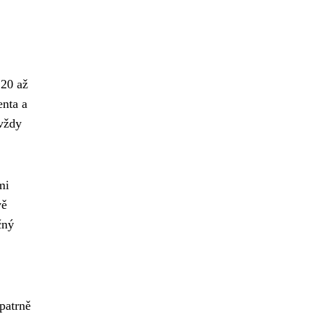
 20 až
enta a
 vždy
mi
vě
čný
patrně