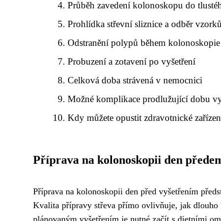
Průběh zavedení kolonoskopu do tlustéh
Prohlídka střevní sliznice a odběr vzork
Odstranění polypů během kolonoskopie
Probuzení a zotavení po vyšetření
Celková doba strávená v nemocnici
Možné komplikace prodlužující dobu vy
Kdy můžete opustit zdravotnické zařízen
Příprava na kolonoskopii den přede
Příprava na kolonoskopii den před vyšetřením před
Kvalita přípravy střeva přímo ovlivňuje, jak dlouho
plánovaným vyšetřením je nutné začít s dietními ome