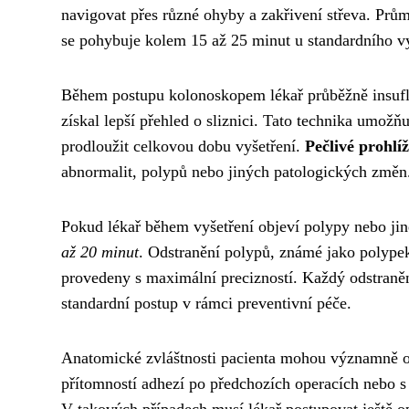
navigovat přes různé ohyby a zakřivení střeva. Prům
se pohybuje kolem 15 až 25 minut u standardního vy
Během postupu kolonoskopem lékař průběžně insufluj
získal lepší přehled o sliznici. Tato technika umožň
prodloužit celkovou dobu vyšetření.
Pečlivé prohlíž
abnormalit, polypů nebo jiných patologických změn
Pokud lékař během vyšetření objeví polypy nebo jin
až 20 minut
. Odstranění polypů, známé jako polypekt
provedeny s maximální precizností. Každý odstraněný
standardní postup v rámci preventivní péče.
Anatomické zvláštnosti pacienta mohou významně ov
přítomností adhezí po předchozích operacích nebo s
V takových případech musí lékař postupovat ještě opa