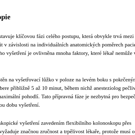
opie
tavuje klíčovou fázi celého postupu, která obvykle trvá mezi
it v závislosti na individuálních anatomických poměrech paci
ho vyšetření je ovlivněna mnoha faktory, které lékař nemůže
stěn na vyšetřovací lůžko v poloze na levém boku s pokrčený
bere přibližně 5 až 10 minut, během nichž anesteziolog pečli
 maximální pohodlí. Tato přípravná fáze je nezbytná pro bezpe
ou dobu vyšetření.
skopické vyšetření zavedením flexibilního kolonoskopu přes
vyžaduje značnou zručnost a trpělivost lékaře, protože musí o