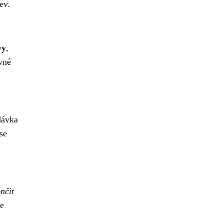
ev.
vy
,
vné
dávka
se
nčit
ce