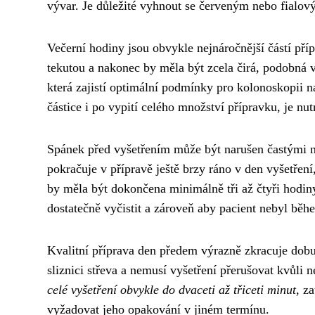
vývar. Je důležité vyhnout se červeným nebo fialov
Večerní hodiny jsou obvykle nejnáročnější částí pří
tekutou a nakonec by měla být zcela čirá, podobná 
která zajistí optimální podmínky pro kolonoskopii n
částice i po vypití celého množství přípravku, je nu
Spánek před vyšetřením může být narušen častými n
pokračuje v přípravě ještě brzy ráno v den vyšetřen
by měla být dokončena minimálně tři až čtyři hodi
dostatečně vyčistit a zároveň aby pacient nebyl běhe
Kvalitní příprava den předem výrazně zkracuje dobu
sliznici střeva a nemusí vyšetření přerušovat kvůli
celé vyšetření obvykle do dvaceti až třiceti minut
, z
vyžadovat jeho opakování v jiném termínu.