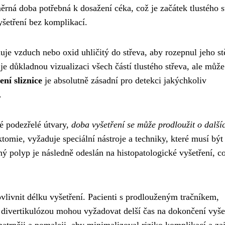
ěrná doba potřebná k dosažení céka, což je začátek tlustého s
šetření bez komplikací.
e vzduch nebo oxid uhličitý do střeva, aby rozepnul jeho st
uje důkladnou vizualizaci všech částí tlustého střeva, ale může
ení sliznice
je absolutně zásadní pro detekci jakýchkoliv
.
é podezřelé útvary,
doba vyšetření se může prodloužit o další
omie, vyžaduje speciální nástroje a techniky, které musí být
 polyp je následně odeslán na histopatologické vyšetření, co
livnit délku vyšetření. Pacienti s prodlouženým tračníkem,
 divertikulózou mohou vyžadovat delší čas na dokončení vyše
trněji a pomaleji, aby minimalizoval riziko komplikací a zaji