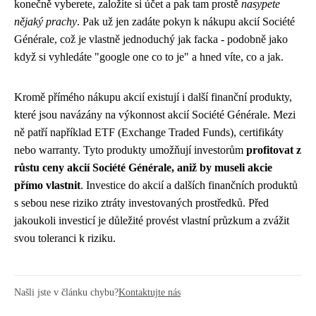
konečně vyberete, založíte si účet a pak tam prostě
nasypete
nějaký prachy
. Pak už jen zadáte pokyn k nákupu akcií Société
Générale, což je vlastně jednoduchý jak facka - podobně jako
když si vyhledáte "google one co to je" a hned víte, co a jak.
Kromě přímého nákupu akcií existují i další finanční produkty,
které jsou navázány na výkonnost akcií Société Générale. Mezi
ně patří například ETF (Exchange Traded Funds), certifikáty
nebo warranty. Tyto produkty umožňují investorům
profitovat z
růstu ceny akcií Société Générale, aniž by museli akcie
přímo vlastnit
. Investice do akcií a dalších finančních produktů
s sebou nese riziko ztráty investovaných prostředků. Před
jakoukoli investicí je důležité provést vlastní průzkum a zvážit
svou toleranci k riziku.
Našli jste v článku chybu?
Kontaktujte nás