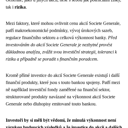
tak i
rizika
.
Mezi faktory, které mohou ovlivnit cenu akcií Societe Generale,
patří makroekonomické podmínky, vývoj úrokových sazeb,
regulace finančního sektoru a celková výkonnost banky.
Před
investováním do akcií Societe Generale je nezbytné provést
důkladnou analýzu, zvážit svou investiční strategii, toleranci k
riziku a případně se poradit s finančním poradcem.
Kromě přímé investice do akcií Societe Generale existují i další
finanční produkty, které jsou s touto bankou spojeny. Patří mezi
ně například investiční fondy zaměřené na finanční sektor,
strukturované produkty navázané na výkonnost akcií Societe
Generale nebo dluhopisy emitované touto bankou.
Investoři by si měli být vědomi, že minulá výkonnost není
zárukou budoucích výsledků a že investice do akcií a dalších