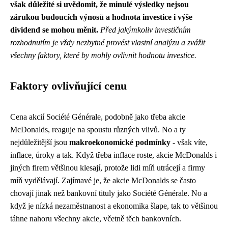
však důležité si uvědomit, že minulé výsledky nejsou
zárukou budoucích výnosů a hodnota investice i výše
dividend se mohou měnit.
Před jakýmkoliv investičním
rozhodnutím je vždy nezbytné provést vlastní analýzu a zvážit
všechny faktory, které by mohly ovlivnit hodnotu investice.
Faktory ovlivňující cenu
Cena akcií Société Générale, podobně jako třeba
akcie
McDonalds
, reaguje na spoustu různých vlivů. No a ty
nejdůležitější jsou
makroekonomické podmínky
- však víte,
inflace, úroky a tak. Když třeba inflace roste, akcie McDonalds i
jiných firem většinou klesají, protože lidi míň utrácejí a firmy
míň vydělávají. Zajímavé je, že akcie McDonalds se často
chovají jinak než bankovní tituly jako Société Générale. No a
když je nízká nezaměstnanost a ekonomika šlape, tak to většinou
táhne nahoru všechny akcie, včetně těch bankovních.