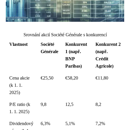
Srovnání akcií Société Générale s konkurencí
Vlastnost
Société
Konkurent
Konkurent 2
Générale
1 (např.
(např.
BNP
Crédit
Paribas)
Agricole)
Cena akcie
€25,50
€58,20
€11,80
(k 1. 1.
2025)
P/E ratio (k
9,8
12,5
8,2
1. 1. 2025)
Dividendový
6,3%
5,1%
7,2%