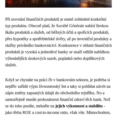
Při srovnání finančních produktů je nutné zohlednit konkrétní
typ produktu. Obecně platí, že Société Générale nabízí širokou
škálu produktů a služeb, od běžných účtů a spořicích produktů,
přes hypotéky a spotřebitelské úvěry, až po investiční produkty a
služby privátního bankovnictví. Konkurence v oblasti finančních
produktů je vysoká a jednotlivé banky se snaží odlišit nabídkou
výhodnějších úrokových sazeb, poplatků nebo doplňkových
služeb.
Když se chystáte na práci čb v bankovním sektoru, je potřeba si
nejdřív zařídit
výpis živnostenský list
a taky si pohlídat
návrh na
zápis změny zapsaných údajů do obchodního rejstříku
. No a
samozřejmě musíte prokouknout finanční zdraví těch bank. Než
se do toho pustíte, mrkněte na
jejich výkonnost a stabilitu
-
jako třeba ROE a cost-to-income ratio, však víte. Mimochodem,