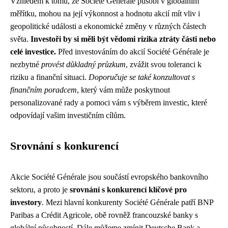
Vzhledem k tomu, že Société Générale působí v globálním
měřítku, mohou na její výkonnost a hodnotu akcií mít vliv i
geopolitické události a ekonomické změny v různých částech
světa.
Investoři by si měli být vědomi rizika ztráty části nebo
celé investice.
Před investováním do akcií Société Générale je
nezbytné
provést důkladný průzkum
, zvážit svou toleranci k
riziku a finanční situaci.
Doporučuje se také konzultovat s
finančním poradcem
, který vám může poskytnout
personalizované rady a pomoci vám s výběrem investic, které
odpovídají vašim investičním cílům.
Srovnání s konkurencí
Akcie Société Générale jsou součástí evropského bankovního
sektoru, a proto je
srovnání s konkurencí klíčové pro
investory
. Mezi hlavní konkurenty Société Générale patří BNP
Paribas a Crédit Agricole, obě rovněž francouzské banky s
globální působností. Dále můžeme zmínit Deutsche Bank a