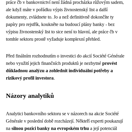
práce čb
v bankovnictví není žádná procházka růžovým sadem,
ale když máte v pořádku výpis živnostenský list a další
dokumenty, zvládnete to. Jo a než definitivně dokončíte ty
papíry pro rejstřík, koukněte na budoucí plány banky - bez
výpisu živnostenský list to sice není to hlavní, ale práce čb v
tomhle sektoru prostě vyžaduje komplexní přehled.
Před finálním rozhodnutím o investici do akcií Société Générale
nebo využití jejich finančních produktů je nezbytné
provést
důkladnou analýzu a zohlednit individuální potřeby a
rizikový profil investora
.
Názory analytiků
Analytici bankovního sektoru se v názorech na akcie Société
Générale v poslední době rozcházejí. Někteří experti poukazují
na
silnou pozici banky na evropském trhu
a její potenciál