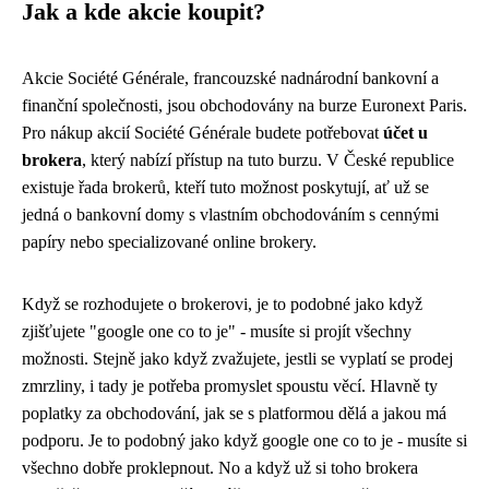
Jak a kde akcie koupit?
Akcie Société Générale, francouzské nadnárodní bankovní a
finanční společnosti, jsou obchodovány na burze Euronext Paris.
Pro nákup akcií Société Générale budete potřebovat
účet u
brokera
, který nabízí přístup na tuto burzu. V České republice
existuje řada brokerů, kteří tuto možnost poskytují, ať už se
jedná o bankovní domy s vlastním obchodováním s cennými
papíry nebo specializované online brokery.
Když se rozhodujete o brokerovi, je to podobné jako když
zjišťujete "google one co to je" - musíte si projít všechny
možnosti. Stejně jako když zvažujete, jestli se
vyplatí se prodej
zmrzliny
, i tady je potřeba promyslet spoustu věcí. Hlavně ty
poplatky za obchodování, jak se s platformou dělá a jakou má
podporu. Je to podobný jako když
google one co to je
- musíte si
všechno dobře proklepnout. No a když už si toho brokera