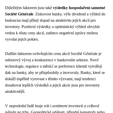
Důležitým faktorem jsou také
výsledky hospodaření samotné
Société Générale
. Ziskovost banky, výše dividend a výhled do
budoucna mají přímý dopad na atraktivitu jejích akcií pro
investory. Pozitivní výsledky a optimistický výhled obvykle
vedou k růstu ceny akcií, zatímco negativní zprávy mohou
vyvolat jejich pokles.
Dalším faktorem ovlivňujícím cenu akcií Société Générale je
sektorový vývoj a konkurence v bankovním sektoru. Nové
technologie, regulace a měnící se preference klientů vytvářejí
tlak na banky, aby se přizpůsobily a inovovaly. Banky, které se
dokáží úspěšně vyrovnat s těmito výzvami, mají tendenci
dosahovat lepších výsledků a jejich akcie jsou pro investory
atraktivnější.
V neposlední řadě hraje roli i
sentiment investorů a celková
nálada na trhu
. Geopolitické události, přírodní katastrofy nebo