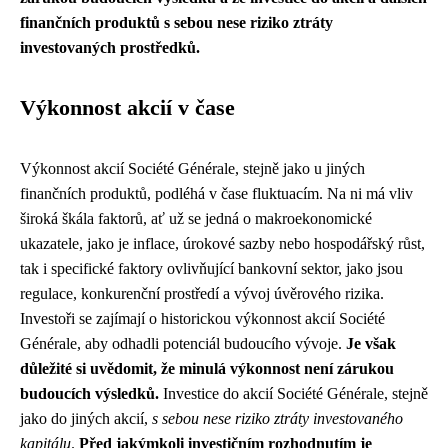
finančních produktů s sebou nese riziko ztráty
investovaných prostředků.
Výkonnost akcií v čase
Výkonnost akcií Société Générale, stejně jako u jiných
finančních produktů, podléhá v čase fluktuacím. Na ni má vliv
široká škála faktorů, ať už se jedná o makroekonomické
ukazatele, jako je inflace, úrokové sazby nebo hospodářský růst,
tak i specifické faktory ovlivňující bankovní sektor, jako jsou
regulace, konkurenční prostředí a vývoj úvěrového rizika.
Investoři se zajímají o historickou výkonnost akcií Société
Générale, aby odhadli potenciál budoucího vývoje.
Je však
důležité si uvědomit, že minulá výkonnost není zárukou
budoucích výsledků.
Investice do akcií Société Générale, stejně
jako do jiných akcií,
s sebou nese riziko ztráty investovaného
kapitálu
.
Před jakýmkoli investičním rozhodnutím je