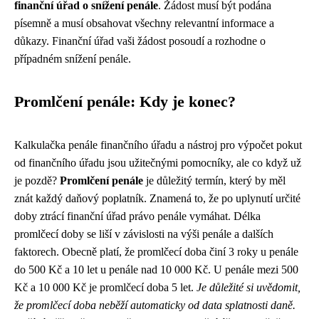
finanční úřad o snížení penále
. Žádost musí být podána
písemně a musí obsahovat všechny relevantní informace a
důkazy. Finanční úřad vaši žádost posoudí a rozhodne o
případném snížení penále.
Promlčení penále: Kdy je konec?
Kalkulačka penále finančního úřadu a nástroj pro výpočet pokut
od finančního úřadu jsou užitečnými pomocníky, ale co když už
je pozdě?
Promlčení penále
je důležitý termín, který by měl
znát každý daňový poplatník. Znamená to, že po uplynutí určité
doby ztrácí finanční úřad právo penále vymáhat. Délka
promlčecí doby se liší v závislosti na výši penále a dalších
faktorech. Obecně platí, že promlčecí doba činí 3 roky u penále
do 500 Kč a 10 let u penále nad 10 000 Kč. U penále mezi 500
Kč a 10 000 Kč je promlčecí doba 5 let.
Je důležité si uvědomit,
že promlčecí doba neběží automaticky od data splatnosti daně.