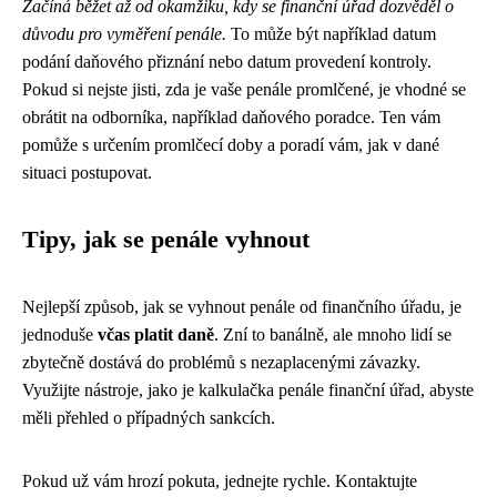
Začíná běžet až od okamžiku, kdy se finanční úřad dozvěděl o
důvodu pro vyměření penále.
To může být například datum
podání daňového přiznání nebo datum provedení kontroly.
Pokud si nejste jisti, zda je vaše penále promlčené, je vhodné se
obrátit na odborníka, například daňového poradce. Ten vám
pomůže s určením promlčecí doby a poradí vám, jak v dané
situaci postupovat.
Tipy, jak se penále vyhnout
Nejlepší způsob, jak se vyhnout penále od finančního úřadu, je
jednoduše
včas platit daně
. Zní to banálně, ale mnoho lidí se
zbytečně dostává do problémů s nezaplacenými závazky.
Využijte nástroje, jako je kalkulačka penále finanční úřad, abyste
měli přehled o případných sankcích.
Pokud už vám hrozí pokuta, jednejte rychle. Kontaktujte