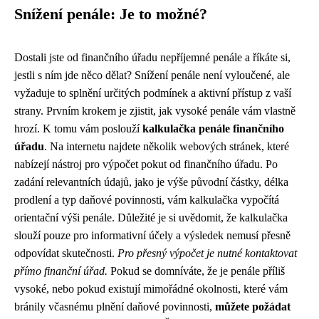
Snížení penále: Je to možné?
Dostali jste od finančního úřadu nepříjemné penále a říkáte si,
jestli s ním jde něco dělat? Snížení penále není vyloučené, ale
vyžaduje to splnění určitých podmínek a aktivní přístup z vaší
strany. Prvním krokem je zjistit, jak vysoké penále vám vlastně
hrozí. K tomu vám poslouží
kalkulačka penále finančního
úřadu
. Na internetu najdete několik webových stránek, které
nabízejí nástroj pro výpočet pokut od finančního úřadu. Po
zadání relevantních údajů, jako je výše původní částky, délka
prodlení a typ daňové povinnosti, vám kalkulačka vypočítá
orientační výši penále. Důležité je si uvědomit, že kalkulačka
slouží pouze pro informativní účely a výsledek nemusí přesně
odpovídat skutečnosti.
Pro přesný výpočet je nutné kontaktovat
přímo finanční úřad.
Pokud se domníváte, že je penále příliš
vysoké, nebo pokud existují mimořádné okolnosti, které vám
bránily včasnému plnění daňové povinnosti,
můžete požádat