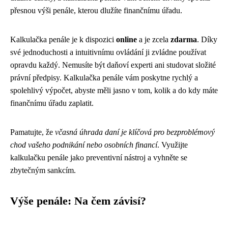
přesnou výši penále, kterou dlužíte finančnímu úřadu.
Kalkulačka penále je k dispozici
online
a je zcela
zdarma
. Díky
své jednoduchosti a intuitivnímu ovládání ji zvládne používat
opravdu každý. Nemusíte být daňoví experti ani studovat složité
právní předpisy. Kalkulačka penále vám poskytne rychlý a
spolehlivý výpočet, abyste měli jasno v tom, kolik a do kdy máte
finančnímu úřadu zaplatit.
Pamatujte, že
včasná úhrada daní je klíčová pro bezproblémový
chod vašeho podnikání nebo osobních financí
. Využijte
kalkulačku penále jako preventivní nástroj a vyhněte se
zbytečným sankcím.
Výše penále: Na čem závisí?