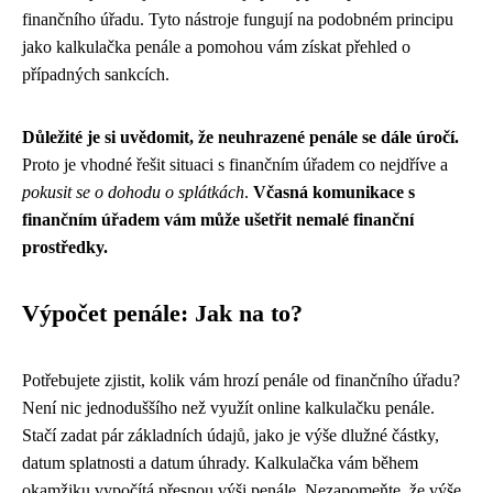
finančního úřadu. Tyto nástroje fungují na podobném principu
jako kalkulačka penále a pomohou vám získat přehled o
případných sankcích.
Důležité je si uvědomit, že neuhrazené penále se dále úročí.
Proto je vhodné řešit situaci s finančním úřadem co nejdříve a
pokusit se o dohodu o splátkách
.
Včasná komunikace s
finančním úřadem vám může ušetřit nemalé finanční
prostředky.
Výpočet penále: Jak na to?
Potřebujete zjistit, kolik vám hrozí penále od finančního úřadu?
Není nic jednoduššího než využít online kalkulačku penále.
Stačí zadat pár základních údajů, jako je výše dlužné částky,
datum splatnosti a datum úhrady. Kalkulačka vám během
okamžiku vypočítá přesnou výši penále. Nezapomeňte, že výše