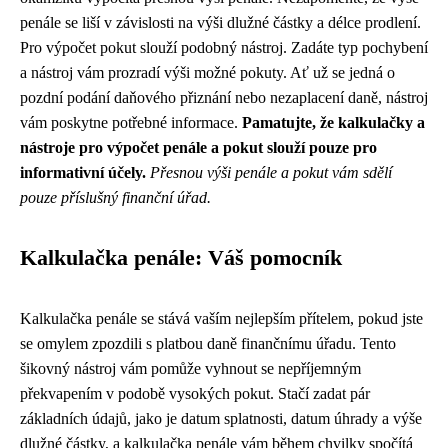
penále se liší v závislosti na výši dlužné částky a délce prodlení.
Pro výpočet pokut slouží podobný nástroj. Zadáte typ pochybení
a nástroj vám prozradí výši možné pokuty. Ať už se jedná o
pozdní podání daňového přiznání nebo nezaplacení daně, nástroj
vám poskytne potřebné informace.
Pamatujte, že kalkulačky a
nástroje pro výpočet penále a pokut slouží pouze pro
informativní účely.
Přesnou výši penále a pokut vám sdělí
pouze příslušný finanční úřad.
Kalkulačka penále: Váš pomocník
Kalkulačka penále se stává vaším nejlepším přítelem, pokud jste
se omylem zpozdili s platbou daně finančnímu úřadu. Tento
šikovný nástroj vám pomůže vyhnout se nepříjemným
překvapením v podobě vysokých pokut. Stačí zadat pár
základních údajů, jako je datum splatnosti, datum úhrady a výše
dlužné částky, a kalkulačka penále vám během chvilky spočítá