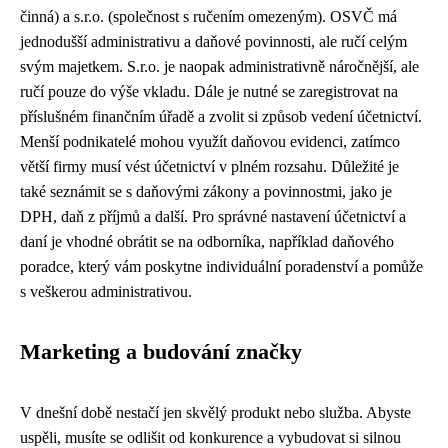
činná) a s.r.o. (společnost s ručením omezeným). OSVČ má
jednodušší administrativu a daňové povinnosti, ale ručí celým
svým majetkem. S.r.o. je naopak administrativně náročnější, ale
ručí pouze do výše vkladu. Dále je nutné se zaregistrovat na
příslušném finančním úřadě a zvolit si způsob vedení účetnictví.
Menší podnikatelé mohou využít daňovou evidenci, zatímco
větší firmy musí vést účetnictví v plném rozsahu. Důležité je
také seznámit se s daňovými zákony a povinnostmi, jako je
DPH, daň z příjmů a další. Pro správné nastavení účetnictví a
daní je vhodné obrátit se na odborníka, například daňového
poradce, který vám poskytne individuální poradenství a pomůže
s veškerou administrativou.
Marketing a budování značky
V dnešní době nestačí jen skvělý produkt nebo služba. Abyste
uspěli, musíte se odlišit od konkurence a vybudovat si silnou