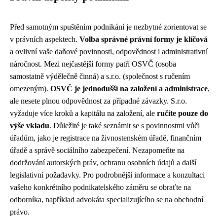
Před samotným spuštěním podnikání je nezbytné zorientovat se
v právních aspektech.
Volba správné právní formy je klíčová
a ovlivní vaše daňové povinnosti, odpovědnost i administrativní
náročnost. Mezi nejčastější formy patří OSVČ (osoba
samostatně výdělečně činná) a s.r.o. (společnost s ručením
omezeným).
OSVČ je jednodušší na založení a administrace
,
ale nesete plnou odpovědnost za případné závazky. S.r.o.
vyžaduje více kroků a kapitálu na založení, ale
ručíte pouze do
výše vkladu
. Důležité je také seznámit se s povinnostmi vůči
úřadům, jako je registrace na živnostenském úřadě, finančním
úřadě a správě sociálního zabezpečení. Nezapomeňte na
dodržování autorských práv, ochranu osobních údajů a další
legislativní požadavky. Pro podrobnější informace a konzultaci
vašeho konkrétního podnikatelského záměru se obraťte na
odborníka, například advokáta specializujícího se na obchodní
právo.