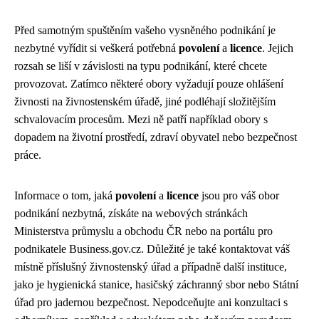
Před samotným spuštěním vašeho vysněného podnikání je
nezbytné vyřídit si veškerá potřebná
povolení
a
licence
. Jejich
rozsah se liší v závislosti na typu podnikání, které chcete
provozovat. Zatímco některé obory vyžadují pouze ohlášení
živnosti na živnostenském úřadě, jiné podléhají složitějším
schvalovacím procesům. Mezi ně patří například obory s
dopadem na životní prostředí, zdraví obyvatel nebo bezpečnost
práce.
Informace o tom, jaká
povolení
a
licence
jsou pro váš obor
podnikání nezbytná, získáte na webových stránkách
Ministerstva průmyslu a obchodu ČR nebo na portálu pro
podnikatele Business.gov.cz. Důležité je také kontaktovat váš
místně příslušný živnostenský úřad a případně další instituce,
jako je hygienická stanice, hasičský záchranný sbor nebo Státní
úřad pro jadernou bezpečnost. Nepodceňujte ani konzultaci s