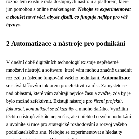
rozpočtem existuje řada dostupných nástrojů a platforem, které
jim pomohou s online marketingem.
Nebojte se experimentovat
a zkoušet nové věci, abyste zjistili, co funguje nejlépe pro váš
byznys.
2 Automatizace a nástroje pro podnikání
V dnešní době digitálních technologií existuje nepřeberné
množství nástrojů a softwaru, které vám mohou značně usnadnit
rozjezd a následné fungování vašeho podnikání.
Automatizace
se stává klíčovým faktorem pro efektivitu a růst. Zamyslete se
nad oblastmi, které vám zabírají nejvíce času a zvažte, zda by je
bylo možné zefektivnit. Existují nástroje pro
řízení projektů
,
fakturaci
,
komunikaci se zákazníky
a mnoho dalšího. Využitím
těchto nástrojů získáte nejen čas, ale i přehled o svém podnikání
a uvolníte si ruce pro strategické rozhodování a rozvoj vašeho
podnikatelského snu. Nebojte se experimentovat a hledat ty