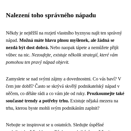
Nalezení toho správného nápadu
Někdy je nejtěžší na rozjetí vlastního byznysu najít ten správný
nápad.
Možná máte hlavu plnou myšlenek, ale žádná se
nezdá být dost dobrá.
Nebo naopak tápete a nemůžete přijít
vůbec na nic.
Nezoufejte, existuje několik strategií, které vám
pomohou ten pravý nápad objevit.
Zamyslete se nad svými zájmy a dovednostmi. Co vás baví? V
čem jste dobří? Často se skrývá skvělý podnikatelský nápad v
něčem, co děláte rádi a co vám jde od ruky.
Prozkoumejte také
současné trendy a potřeby trhu.
Existuje nějaká mezera na
trhu, kterou byste mohli svým podnikáním zaplnit?
Nebojte se inspirovat se u ostatních. Sledujte úspěšné