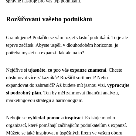
správné nástroje pro váš typ podnikání.
Rozšiřování vašeho podnikání
Gratulujeme! Podařilo se vám rozjet vlastní podnikání. To je ale
teprve začátek. Abyste uspěli v dlouhodobém horizontu, je
potřeba myslet na expanzi. Jak ale na to?
Nejdříve si
ujasněte, co pro vás expanze znamená
. Chcete
obsluhovat více zákazníků? Rozšířit sortiment? Nebo
expandovat do zahraničí? Až budete mít jasnou vizi,
vypracujte
si podrobný plán
. Ten by měl zahrnovat finanční analýzu,
marketingovou strategii a harmonogram.
Nebojte se
vyhledat pomoc a inspiraci
. Existuje mnoho
organizací, které pomáhají začínajícím podnikatelům s expanzí.
Můžete se také inspirovat u úspěšných firem ve vašem oboru.