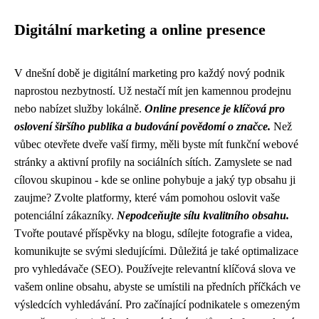
Digitální marketing a online presence
V dnešní době je digitální marketing pro každý nový podnik
naprostou nezbytností. Už nestačí mít jen kamennou prodejnu
nebo nabízet služby lokálně.
Online presence je klíčová pro
oslovení širšího publika a budování povědomí o značce.
Než
vůbec otevřete dveře vaší firmy, měli byste mít funkční webové
stránky a aktivní profily na sociálních sítích. Zamyslete se nad
cílovou skupinou - kde se online pohybuje a jaký typ obsahu ji
zaujme? Zvolte platformy, které vám pomohou oslovit vaše
potenciální zákazníky.
Nepodceňujte sílu kvalitního obsahu.
Tvořte poutavé příspěvky na blogu, sdílejte fotografie a videa,
komunikujte se svými sledujícími. Důležitá je také optimalizace
pro vyhledávače (SEO). Používejte relevantní klíčová slova ve
vašem online obsahu, abyste se umístili na předních příčkách ve
výsledcích vyhledávání. Pro začínající podnikatele s omezeným