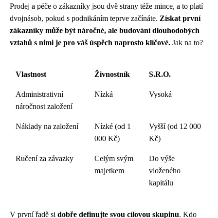
Prodej a péče o zákazníky jsou dvě strany téže mince, a to platí
dvojnásob, pokud s podnikáním teprve začínáte.
Získat první
zákazníky může být náročné, ale budování dlouhodobých
vztahů s nimi je pro váš úspěch naprosto klíčové.
Jak na to?
Vlastnost
Živnostník
S.R.O.
Administrativní
Nízká
Vysoká
náročnost založení
Náklady na založení
Nízké (od 1
Vyšší (od 12 000
000 Kč)
Kč)
Ručení za závazky
Celým svým
Do výše
majetkem
vloženého
kapitálu
V první řadě si
dobře definujte svou cílovou skupinu
. Kdo