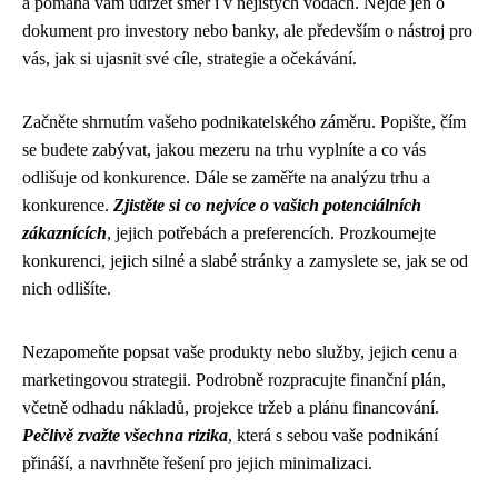
a pomáhá vám udržet směr i v nejistých vodách. Nejde jen o
dokument pro investory nebo banky, ale především o nástroj pro
vás, jak si ujasnit své cíle, strategie a očekávání.
Začněte shrnutím vašeho podnikatelského záměru. Popište, čím
se budete zabývat, jakou mezeru na trhu vyplníte a co vás
odlišuje od konkurence. Dále se zaměřte na analýzu trhu a
konkurence.
Zjistěte si co nejvíce o vašich potenciálních
zákaznících
, jejich potřebách a preferencích. Prozkoumejte
konkurenci, jejich silné a slabé stránky a zamyslete se, jak se od
nich odlišíte.
Nezapomeňte popsat vaše produkty nebo služby, jejich cenu a
marketingovou strategii. Podrobně rozpracujte finanční plán,
včetně odhadu nákladů, projekce tržeb a plánu financování.
Pečlivě zvažte všechna rizika
, která s sebou vaše podnikání
přináší, a navrhněte řešení pro jejich minimalizaci.