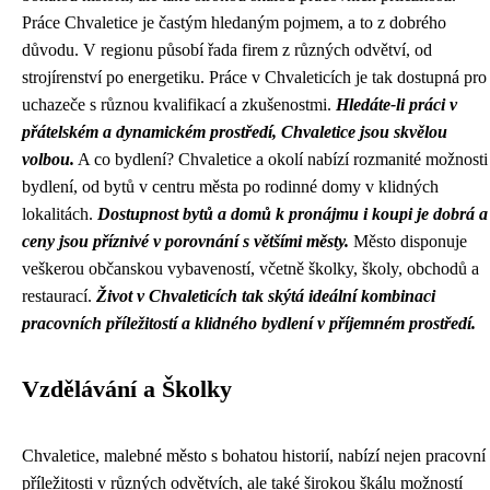
Práce Chvaletice je častým hledaným pojmem, a to z dobrého
důvodu. V regionu působí řada firem z různých odvětví, od
strojírenství po energetiku. Práce v Chvaleticích je tak dostupná pro
uchazeče s různou kvalifikací a zkušenostmi.
Hledáte-li práci v
přátelském a dynamickém prostředí, Chvaletice jsou skvělou
volbou.
A co bydlení? Chvaletice a okolí nabízí rozmanité možnosti
bydlení, od bytů v centru města po rodinné domy v klidných
lokalitách.
Dostupnost bytů a domů k pronájmu i koupi je dobrá a
ceny jsou příznivé v porovnání s většími městy.
Město disponuje
veškerou občanskou vybaveností, včetně školky, školy, obchodů a
restaurací.
Život v Chvaleticích tak skýtá ideální kombinaci
pracovních příležitostí a klidného bydlení v příjemném prostředí.
Vzdělávání a Školky
Chvaletice, malebné město s bohatou historií, nabízí nejen pracovní
příležitosti v různých odvětvích, ale také širokou škálu možností