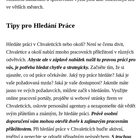
ve větších městech.
Tipy pro Hledání Práce
Hledáte práci v Chvaleticích nebo okolí? Není se čemu divit,
Chvaletice a okolí nabízí mnoho pracovních příležitostí v různých
odvětvích.
Abyste ale v záplavě nabídek našli tu pravou práci pro
vás, je potřeba hledat chytře a strategicky.
Začněte tím, že si
ujasníte, co od práce očekáváte. Jaký typ práce hledáte? Jaká je
vaše požadovaná mzda? Jaká je vaše dostupnost? Jakmile máte
jasno ve svých požadavcích, můžete začít s hledáním. Využijte
online pracovní portály, projděte si webové stránky firem ve
Chvaleticích, oslovte personální agentury a nezapomeňte dát vědět
svým přátelům a známým, že hledáte práci.
Právě osobní
doporučení vám mohou otevřít dveře k zajímavým pracovním
příležitostem.
Při hledání práce v Chvaleticích buďte aktivní,
trpěliví a nenechte se odradit případným neúspěchem.
S trochou