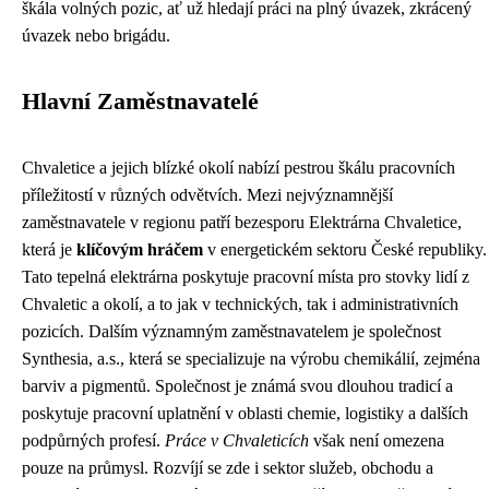
škála volných pozic, ať už hledají práci na plný úvazek, zkrácený
úvazek nebo brigádu.
Hlavní Zaměstnavatelé
Chvaletice a jejich blízké okolí nabízí pestrou škálu pracovních
příležitostí v různých odvětvích. Mezi nejvýznamnější
zaměstnavatele v regionu patří bezesporu Elektrárna Chvaletice,
která je
klíčovým hráčem
v energetickém sektoru České republiky.
Tato tepelná elektrárna poskytuje pracovní místa pro stovky lidí z
Chvaletic a okolí, a to jak v technických, tak i administrativních
pozicích. Dalším významným zaměstnavatelem je společnost
Synthesia, a.s., která se specializuje na výrobu chemikálií, zejména
barviv a pigmentů. Společnost je známá svou dlouhou tradicí a
poskytuje pracovní uplatnění v oblasti chemie, logistiky a dalších
podpůrných profesí.
Práce v Chvaleticích
však není omezena
pouze na průmysl. Rozvíjí se zde i sektor služeb, obchodu a