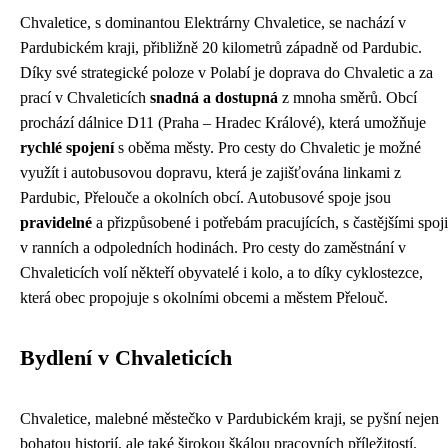
Chvaletice, s dominantou Elektrárny Chvaletice, se nachází v
Pardubickém kraji, přibližně 20 kilometrů západně od Pardubic.
Díky své strategické poloze v Polabí je doprava do Chvaletic a za
prací v Chvaleticích
snadná a dostupná
z mnoha směrů. Obcí
prochází dálnice D11 (Praha – Hradec Králové), která umožňuje
rychlé spojení
s oběma městy. Pro cesty do Chvaletic je možné
využít i autobusovou dopravu, která je zajišťována linkami z
Pardubic, Přelouče a okolních obcí. Autobusové spoje jsou
pravidelné
a přizpůsobené i potřebám pracujících, s častějšími spoji
v ranních a odpoledních hodinách. Pro cesty do zaměstnání v
Chvaleticích volí někteří obyvatelé i kolo, a to díky cyklostezce,
která obec propojuje s okolními obcemi a městem Přelouč.
Bydlení v Chvaleticích
Chvaletice, malebné městečko v Pardubickém kraji, se pyšní nejen
bohatou historií, ale také širokou škálou pracovních příležitostí.