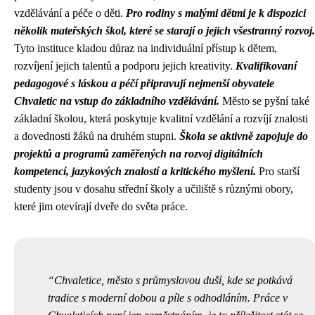
vzdělávání a péče o děti.
Pro rodiny s malými dětmi je k dispozici
několik mateřských škol, které se starají o jejich všestranný rozvoj.
Tyto instituce kladou důraz na individuální přístup k dětem,
rozvíjení jejich talentů a podporu jejich kreativity.
Kvalifikovaní
pedagogové s láskou a péčí připravují nejmenší obyvatele
Chvaletic na vstup do základního vzdělávání.
Město se pyšní také
základní školou, která poskytuje kvalitní vzdělání a rozvíjí znalosti
a dovednosti žáků na druhém stupni.
Škola se aktivně zapojuje do
projektů a programů zaměřených na rozvoj digitálních
kompetencí, jazykových znalostí a kritického myšlení.
Pro starší
studenty jsou v dosahu střední školy a učiliště s různými obory,
které jim otevírají dveře do světa práce.
Chvaletice, město s průmyslovou duší, kde se potkává
tradice s moderní dobou a píle s odhodláním. Práce v