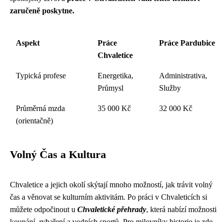
zaručeně poskytne.
Aspekt
Práce
Práce Pardubice
Chvaletice
Typická profese
Energetika,
Administrativa,
Průmysl
Služby
Průměrná mzda
35 000 Kč
32 000 Kč
(orientačně)
Volný Čas a Kultura
Chvaletice a jejich okolí skýtají mnoho možností, jak trávit volný
čas a věnovat se kulturním aktivitám. Po práci v Chvaleticích si
můžete odpočinout u
Chvaletické přehrady
, která nabízí možnosti
koupání, rybaření a vodních sportů. Pro milovníky historie je zde