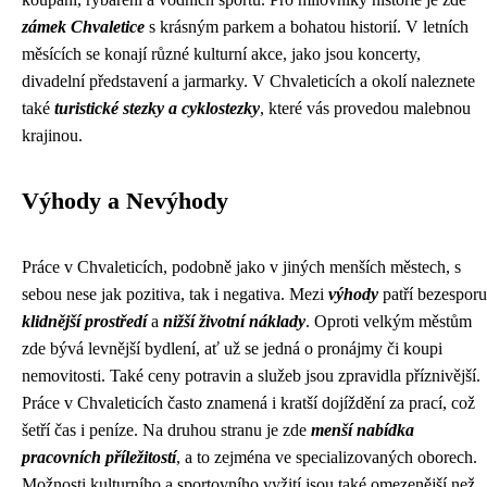
zámek Chvaletice
s krásným parkem a bohatou historií. V letních
měsících se konají různé kulturní akce, jako jsou koncerty,
divadelní představení a jarmarky. V Chvaleticích a okolí naleznete
také
turistické stezky a cyklostezky
, které vás provedou malebnou
krajinou.
Výhody a Nevýhody
Práce v Chvaleticích, podobně jako v jiných menších městech, s
sebou nese jak pozitiva, tak i negativa. Mezi
výhody
patří bezesporu
klidnější prostředí
a
nižší životní náklady
. Oproti velkým městům
zde bývá levnější bydlení, ať už se jedná o pronájmy či koupi
nemovitosti. Také ceny potravin a služeb jsou zpravidla příznivější.
Práce v Chvaleticích často znamená i kratší dojíždění za prací, což
šetří čas i peníze. Na druhou stranu je zde
menší nabídka
pracovních příležitostí
, a to zejména ve specializovaných oborech.
Možnosti kulturního a sportovního vyžití jsou také omezenější než