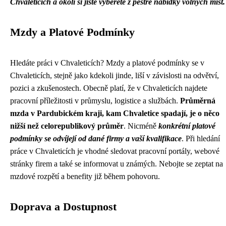
Chvaleticích a okolí si jistě vyberete z pestré nabídky volných míst.
Mzdy a Platové Podmínky
Hledáte práci v Chvaleticích? Mzdy a platové podmínky se v
Chvaleticích, stejně jako kdekoli jinde, liší v závislosti na odvětví,
pozici a zkušenostech. Obecně platí, že v Chvaleticích najdete
pracovní příležitosti v průmyslu, logistice a službách.
Průměrná
mzda v Pardubickém kraji, kam Chvaletice spadají, je o něco
nižší než celorepublikový průměr
. Nicméně
konkrétní platové
podmínky se odvíjejí od dané firmy a vaší kvalifikace
. Při hledání
práce v Chvaleticích je vhodné sledovat pracovní portály, webové
stránky firem a také se informovat u známých. Nebojte se zeptat na
mzdové rozpětí a benefity již během pohovoru.
Doprava a Dostupnost