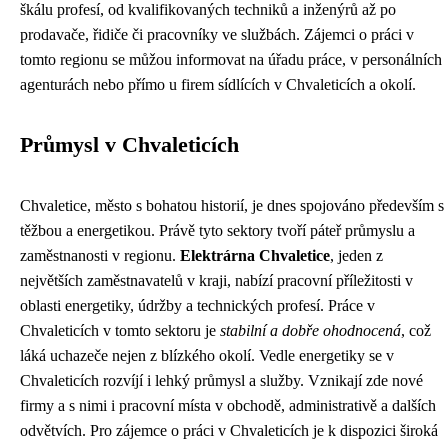
škálu profesí, od kvalifikovaných techniků a inženýrů až po
prodavače, řidiče či pracovníky ve službách. Zájemci o práci v
tomto regionu se můžou informovat na úřadu práce, v personálních
agenturách nebo přímo u firem sídlících v Chvaleticích a okolí.
Průmysl v Chvaleticích
Chvaletice, město s bohatou historií, je dnes spojováno především s
těžbou a energetikou. Právě tyto sektory tvoří páteř průmyslu a
zaměstnanosti v regionu.
Elektrárna Chvaletice
, jeden z
největších zaměstnavatelů v kraji, nabízí pracovní příležitosti v
oblasti energetiky, údržby a technických profesí. Práce v
Chvaleticích v tomto sektoru je
stabilní a dobře ohodnocená
, což
láká uchazeče nejen z blízkého okolí. Vedle energetiky se v
Chvaleticích rozvíjí i lehký průmysl a služby. Vznikají zde nové
firmy a s nimi i pracovní místa v obchodě, administrativě a dalších
odvětvích. Pro zájemce o práci v Chvaleticích je k dispozici široká