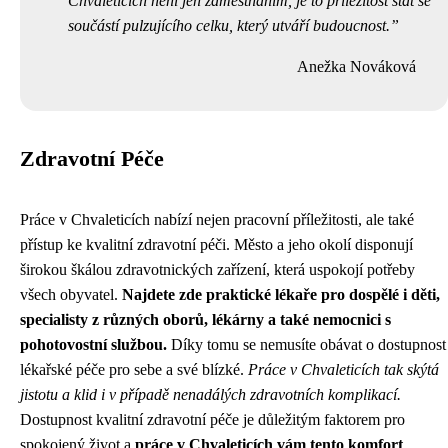
Chvaleticích není jen zaměstnáním, je to příležitost stát se
součástí pulzujícího celku, který utváří budoucnost.
Anežka Nováková
Zdravotní Péče
Práce v Chvaleticích nabízí nejen pracovní příležitosti, ale také
přístup ke kvalitní zdravotní péči. Město a jeho okolí disponují
širokou škálou zdravotnických zařízení, která uspokojí potřeby
všech obyvatel.
Najdete zde praktické lékaře pro dospělé i děti,
specialisty z různých oborů, lékárny a také nemocnici s
pohotovostní službou.
Díky tomu se nemusíte obávat o dostupnost
lékařské péče pro sebe a své blízké.
Práce v Chvaleticích tak skýtá
jistotu a klid i v případě nenadálých zdravotních komplikací.
Dostupnost kvalitní zdravotní péče je důležitým faktorem pro
spokojený život a
práce v Chvaleticích vám tento komfort