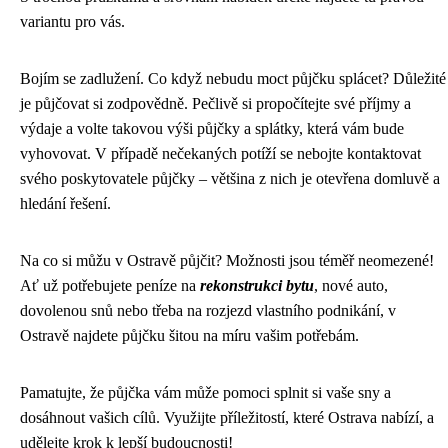
variantu pro vás.
Bojím se zadlužení. Co když nebudu moct půjčku splácet? Důležité
je půjčovat si zodpovědně. Pečlivě si propočítejte své příjmy a
výdaje a volte takovou výši půjčky a splátky, která vám bude
vyhovovat. V případě nečekaných potíží se nebojte kontaktovat
svého poskytovatele půjčky – většina z nich je otevřena domluvě a
hledání řešení.
Na co si můžu v Ostravě půjčit? Možnosti jsou téměř neomezené!
Ať už potřebujete peníze na
rekonstrukci bytu
, nové auto,
dovolenou snů nebo třeba na rozjezd vlastního podnikání, v
Ostravě najdete půjčku šitou na míru vašim potřebám.
Pamatujte, že půjčka vám může pomoci splnit si vaše sny a
dosáhnout vašich cílů. Využijte příležitostí, které Ostrava nabízí, a
udělejte krok k lepší budoucnosti!