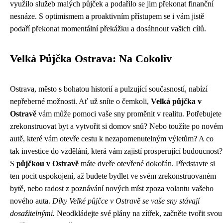
využilo služeb malých půjček a podařilo se jim překonat finanční
nesnáze. S optimismem a proaktivním přístupem se i vám jistě
podaří překonat momentální překážku a dosáhnout vašich cílů.
Velká Půjčka Ostrava: Na Cokoliv
Ostrava, město s bohatou historií a pulzující současností, nabízí
nepřeberné možnosti. Ať už sníte o čemkoli,
Velká půjčka v
Ostravě
vám může pomoci vaše sny proměnit v realitu. Potřebujete
zrekonstruovat byt a vytvořit si domov snů? Nebo toužíte po novém
autě, které vám otevře cestu k nezapomenutelným výletům? A co
tak investice do vzdělání, která vám zajistí prosperující budoucnost?
S
půjčkou v Ostravě
máte dveře otevřené dokořán. Představte si
ten pocit uspokojení, až budete bydlet ve svém zrekonstruovaném
bytě, nebo radost z poznávání nových míst zpoza volantu vašeho
nového auta.
Díky Velké půjčce v Ostravě se vaše sny stávají
dosažitelnými.
Neodkládejte své plány na zítřek, začněte tvořit svou