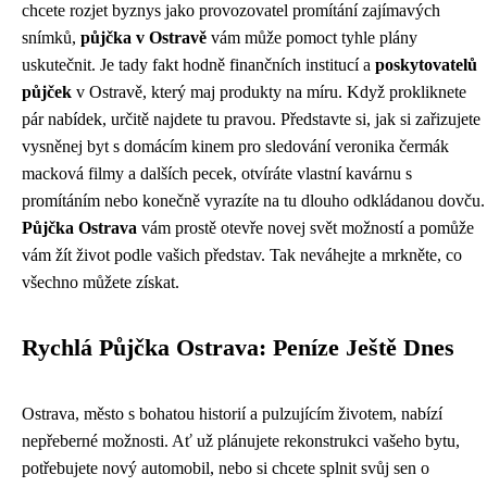
chcete rozjet byznys jako
provozovatel promítání zajímavých
snímků
,
půjčka v Ostravě
vám může pomoct tyhle plány
uskutečnit. Je tady fakt hodně finančních institucí a
poskytovatelů
půjček
v Ostravě, který maj produkty na míru. Když prokliknete
pár nabídek, určitě najdete tu pravou. Představte si, jak si zařizujete
vysněnej byt s domácím kinem pro sledování veronika čermák
macková filmy a dalších pecek, otvíráte vlastní kavárnu s
promítáním nebo konečně vyrazíte na tu dlouho odkládanou dovču.
Půjčka Ostrava
vám prostě otevře novej svět možností a pomůže
vám žít život podle vašich představ. Tak neváhejte a mrkněte, co
všechno můžete získat.
Rychlá Půjčka Ostrava: Peníze Ještě Dnes
Ostrava, město s bohatou historií a pulzujícím životem, nabízí
nepřeberné možnosti. Ať už plánujete rekonstrukci vašeho bytu,
potřebujete nový automobil, nebo si chcete splnit svůj sen o