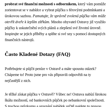
probrat své finanční možnosti s odborníkem,
který vám pomůže
zorientovat se v nabídce a vybrat půjčku s férovými podmínkami a
úrokovou sazbou.
Pamatujte, že správně zvolená půjčka vám může
otevřít dveře k lepším zítřkům.
Mnoho obyvatel Ostravy již využilo
půjčky k uskutečnění svých plánů a zlepšení své životní úrovně.
Inspirujte se jejich příběhy a splňte si své sny s pomocí dostupných
finančních nástrojů.
Často Kladené Dotazy (FAQ)
Potřebujete si půjčit peníze v Ostravě a máte spoustu otázek?
Chápeme to! Proto jsme pro vás připravili odpovědi na ty
nejčastější z nich.
Je těžké získat půjčku v Ostravě? Vůbec ne! Ostrava nabízí širokou
škálu možností, od bankovních půjček po nebankovní společnosti.
S trochou průzkumu a srovnání nabídek určitě najdete tu pravou