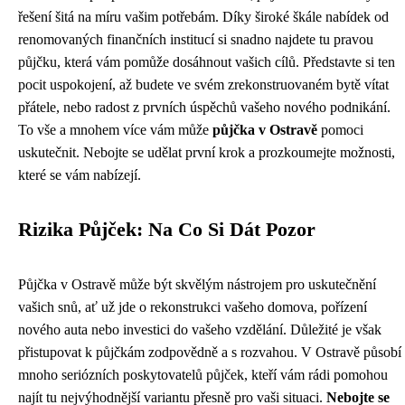
řešení šitá na míru vašim potřebám. Díky široké škále nabídek od
renomovaných finančních institucí si snadno najdete tu pravou
půjčku, která vám pomůže dosáhnout vašich cílů. Představte si ten
pocit uspokojení, až budete ve svém zrekonstruovaném bytě vítat
přátele, nebo radost z prvních úspěchů vašeho nového podnikání.
To vše a mnohem více vám může
půjčka v Ostravě
pomoci
uskutečnit. Nebojte se udělat první krok a prozkoumejte možnosti,
které se vám nabízejí.
Rizika Půjček: Na Co Si Dát Pozor
Půjčka v Ostravě může být skvělým nástrojem pro uskutečnění
vašich snů, ať už jde o rekonstrukci vašeho domova, pořízení
nového auta nebo investici do vašeho vzdělání. Důležité je však
přistupovat k půjčkám zodpovědně a s rozvahou. V Ostravě působí
mnoho seriózních poskytovatelů půjček, kteří vám rádi pomohou
najít tu nejvýhodnější variantu přesně pro vaši situaci.
Nebojte se