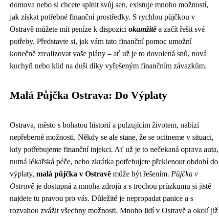
domova nebo si chcete splnit svůj sen, existuje mnoho možností,
jak získat potřebné finanční prostředky. S rychlou půjčkou v
Ostravě můžete mít peníze k dispozici
okamžitě
a začít řešit své
potřeby. Představte si, jak vám tato finanční pomoc umožní
konečně zrealizovat vaše plány – ať už je to dovolená snů, nová
kuchyň nebo klid na duši díky vyřešeným finančním závazkům.
Malá Půjčka Ostrava: Do Výplaty
Ostrava, město s bohatou historií a pulzujícím životem, nabízí
nepřeberné možnosti. Někdy se ale stane, že se ocitneme v situaci,
kdy potřebujeme finanční injekci. Ať už je to nečekaná oprava auta,
nutná lékařská péče, nebo zkrátka potřebujete překlenout období do
výplaty,
malá půjčka v Ostravě
může být řešením.
Půjčka v
Ostravě
je dostupná z mnoha zdrojů a s trochou průzkumu si jistě
najdete tu pravou pro vás. Důležité je nepropadat panice a s
rozvahou zvážit všechny možnosti. Mnoho lidí v Ostravě a okolí již