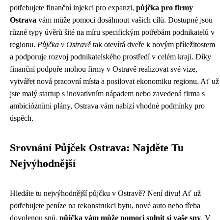
potřebujete finanční injekci pro expanzi,
půjčka pro firmy
Ostrava
vám může pomoci dosáhnout vašich cílů. Dostupné jsou
různé typy úvěrů šité na míru specifickým potřebám podnikatelů v
regionu.
Půjčka v Ostravě
tak otevírá dveře k novým příležitostem
a podporuje rozvoj podnikatelského prostředí v celém kraji. Díky
finanční podpoře mohou firmy v Ostravě realizovat své vize,
vytvářet nová pracovní místa a posilovat ekonomiku regionu. Ať už
jste malý startup s inovativním nápadem nebo zavedená firma s
ambiciózními plány, Ostrava vám nabízí vhodné podmínky pro
úspěch.
Srovnání Půjček Ostrava: Najděte Tu
Nejvýhodnější
Hledáte tu nejvýhodnější půjčku v Ostravě? Není divu! Ať už
potřebujete peníze na rekonstrukci bytu, nové auto nebo třeba
dovolenou snů,
půjčka vám může pomoci splnit si vaše sny
. V