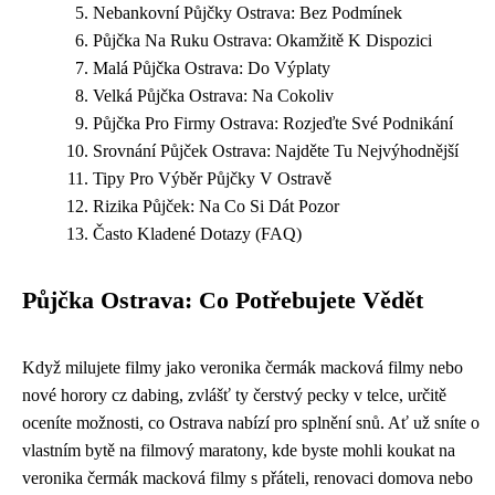
Nebankovní Půjčky Ostrava: Bez Podmínek
Půjčka Na Ruku Ostrava: Okamžitě K Dispozici
Malá Půjčka Ostrava: Do Výplaty
Velká Půjčka Ostrava: Na Cokoliv
Půjčka Pro Firmy Ostrava: Rozjeďte Své Podnikání
Srovnání Půjček Ostrava: Najděte Tu Nejvýhodnější
Tipy Pro Výběr Půjčky V Ostravě
Rizika Půjček: Na Co Si Dát Pozor
Často Kladené Dotazy (FAQ)
Půjčka Ostrava: Co Potřebujete Vědět
Když milujete filmy jako veronika čermák macková filmy nebo
nové horory cz dabing, zvlášť ty čerstvý pecky v telce, určitě
oceníte možnosti, co Ostrava nabízí pro splnění snů. Ať už sníte o
vlastním bytě na filmový maratony, kde byste mohli koukat na
veronika čermák macková filmy s přáteli, renovaci domova nebo