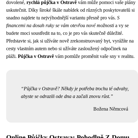
dovolené,
rychlá půjčka v Ostravě
vám může pomoci vaše plány
uskutečnit. Díky široké škále nabídek od různých poskytovatelů si
snadno najdete tu nejvýhodnější variantu přesně pro vás.
S
financemi na dosah ruky se vám otevřou nové možnosti
a vy se
budete moci soustředit na to, co je pro vás skutečně důležité.
Představte si, jak si užíváte nově zrekonstruovaný byt, vyrážíte na
cesty vlastním autem nebo si užíváte zasloužený odpočinek na
pláži.
Půjčka v Ostravě
vám pomůže proměnit vaše sny v realitu.
Půjčka v Ostravě? Někdy je potřeba trochu té odvahy,
abyste se odrazili ode dna a začali znovu růst.
Božena Němcová
Online Půjčky Ostrava: Pohodlně Z Domu