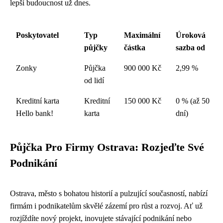
lepší budoucnost už dnes.
Poskytovatel
Typ
Maximální
Úroková
půjčky
částka
sazba od
Zonky
Půjčka
900 000 Kč
2,99 %
od lidí
Kreditní karta
Kreditní
150 000 Kč
0 % (až 50
Hello bank!
karta
dní)
Půjčka Pro Firmy Ostrava: Rozjeďte Své
Podnikání
Ostrava, město s bohatou historií a pulzující současností, nabízí
firmám i podnikatelům skvělé zázemí pro růst a rozvoj. Ať už
rozjíždíte nový projekt, inovujete stávající podnikání nebo