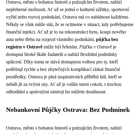
Ostrava, město s bohatou historií a pulzujícím životem, nabízí
nepřeberné možnosti. Ať už se jedná o kulturní zážitky, sportovní
vyžití nebo rozvoj podnikání, Ostrava má co nabídnout každému.
Někdy se však může stát, že se ocitneme v situaci, kdy potřebujeme
finanční injekci. Ať už je to na rekonstrukci bytu, koupi nového
auta nebo třeba na rozjezd vlastního podnikání,
půjčka bez
registru v Ostravě
může být řešením.
Půjčka v Ostravě
je
dostupná široké škále žadatelů a nabízí flexibilní podmínky
splácení. Díky tomu se stává dostupnou volbou pro ty, kteří
potřebují rychle a bez zbytečných komplikací získat finanční
prostředky. Ostrava je plná inspirativních příběhů lidí, kteří se
nebáli jít za svými sny. Ať už je vaším snem cokoli, s trochou
odhodlání a správnými nástroji ho můžete dosáhnout.
Nebankovní Půjčky Ostrava: Bez Podmínek
Ostrava, město s bohatou historií a pulzujícím životem, nabízí