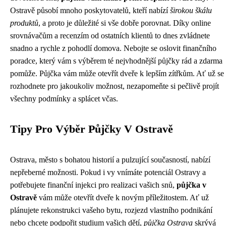
Ostravě působí mnoho poskytovatelů, kteří nabízí
širokou škálu
produktů
, a proto je důležité si vše dobře porovnat. Díky online
srovnávačům a recenzím od ostatních klientů to dnes zvládnete
snadno a rychle z pohodlí domova. Nebojte se oslovit finančního
poradce, který vám s výběrem té nejvhodnější půjčky rád a zdarma
pomůže. Půjčka vám může otevřít dveře k lepším zítřkům. Ať už se
rozhodnete pro jakoukoliv možnost, nezapomeňte si pečlivě projít
všechny podmínky a splácet včas.
Tipy Pro Výběr Půjčky V Ostravě
Ostrava, město s bohatou historií a pulzující současností, nabízí
nepřeberné možnosti. Pokud i vy vnímáte potenciál Ostravy a
potřebujete finanční injekci pro realizaci vašich snů,
půjčka v
Ostravě
vám může otevřít dveře k novým příležitostem. Ať už
plánujete rekonstrukci vašeho bytu, rozjezd vlastního podnikání
nebo chcete podpořit studium vašich dětí,
půjčka Ostrava
skrývá