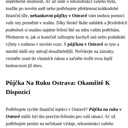
nepřeberné možnosti. Ať už sníte o rekonstrukci vašeho bytu,
toužíte po novém autě nebo potřebujete překlenout krátkodobé
finanční tíže,
nebankovní půjčky v Ostravě
vám mohou pomoci
vaše sny proměnit v realitu. Díky široké škále nabídek a
flexibilních
podmínek
si snadno najdete řešení šité na míru vašim potřebám.
Představte si, jak si konečně zařizujete kuchyň snů nebo podnikáte
výlety s rodinou v novém voze. S
půjčkou v Ostravě
se tyto a
mnohé další sny stávají dosažitelnější. Nečekejte na zázraky,
vezměte osud do vlastních rukou a začněte tvořit svou lepší
budoucnost již dnes.
Půjčka Na Ruku Ostrava: Okamžitě K
Dispozici
Potřebujete rychle finanční injekci v Ostravě?
Půjčka na ruku v
Ostravě
může být tím pravým řešením pro vaši situaci. Ať už
potřebujete peníze na nečekané výdaje, rekonstrukci vašeho