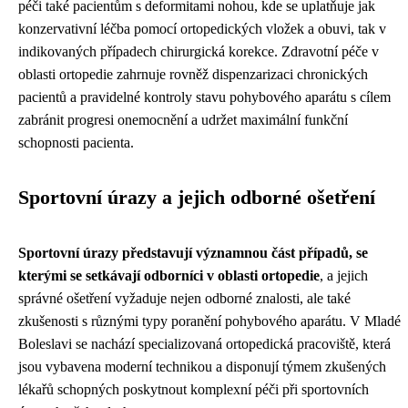
péči také pacientům s deformitami nohou, kde se uplatňuje jak
konzervativní léčba pomocí ortopedických vložek a obuvi, tak v
indikovaných případech chirurgická korekce. Zdravotní péče v
oblasti ortopedie zahrnuje rovněž dispenzarizaci chronických
pacientů a pravidelné kontroly stavu pohybového aparátu s cílem
zabránit progresi onemocnění a udržet maximální funkční
schopnosti pacienta.
Sportovní úrazy a jejich odborné ošetření
Sportovní úrazy představují významnou část případů, se
kterými se setkávají odborníci v oblasti ortopedie
, a jejich
správné ošetření vyžaduje nejen odborné znalosti, ale také
zkušenosti s různými typy poranění pohybového aparátu. V Mladé
Boleslavi se nachází specializovaná ortopedická pracoviště, která
jsou vybavena moderní technikou a disponují týmem zkušených
lékařů schopných poskytnout komplexní péči při sportovních