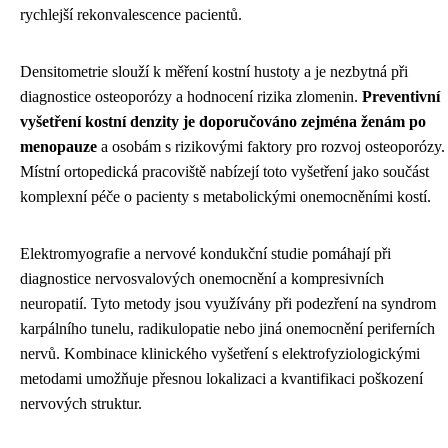
rychlejší rekonvalescence pacientů.
Densitometrie slouží k měření kostní hustoty a je nezbytná při
diagnostice osteoporózy a hodnocení rizika zlomenin.
Preventivní
vyšetření kostní denzity je doporučováno zejména ženám po
menopauze
a osobám s rizikovými faktory pro rozvoj osteoporózy.
Místní ortopedická pracoviště nabízejí toto vyšetření jako součást
komplexní péče o pacienty s metabolickými onemocněními kostí.
Elektromyografie a nervové kondukční studie pomáhají při
diagnostice nervosvalových onemocnění a kompresivních
neuropatií. Tyto metody jsou využívány při podezření na syndrom
karpálního tunelu, radikulopatie nebo jiná onemocnění periferních
nervů. Kombinace klinického vyšetření s elektrofyziologickými
metodami umožňuje přesnou lokalizaci a kvantifikaci poškození
nervových struktur.