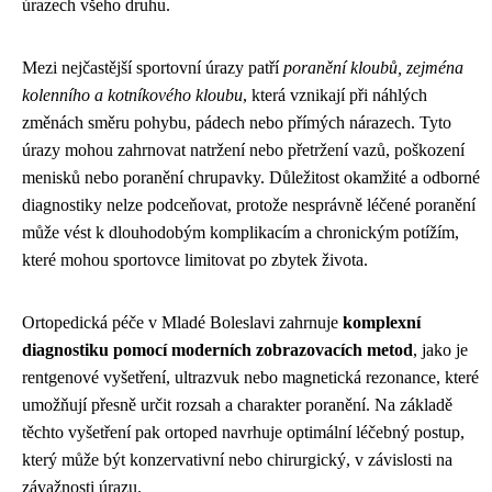
úrazech všeho druhu.
Mezi nejčastější sportovní úrazy patří
poranění kloubů, zejména
kolenního a kotníkového kloubu
, která vznikají při náhlých
změnách směru pohybu, pádech nebo přímých nárazech. Tyto
úrazy mohou zahrnovat natržení nebo přetržení vazů, poškození
menisků nebo poranění chrupavky. Důležitost okamžité a odborné
diagnostiky nelze podceňovat, protože nesprávně léčené poranění
může vést k dlouhodobým komplikacím a chronickým potížím,
které mohou sportovce limitovat po zbytek života.
Ortopedická péče v Mladé Boleslavi zahrnuje
komplexní
diagnostiku pomocí moderních zobrazovacích metod
, jako je
rentgenové vyšetření, ultrazvuk nebo magnetická rezonance, které
umožňují přesně určit rozsah a charakter poranění. Na základě
těchto vyšetření pak ortoped navrhuje optimální léčebný postup,
který může být konzervativní nebo chirurgický, v závislosti na
závažnosti úrazu.