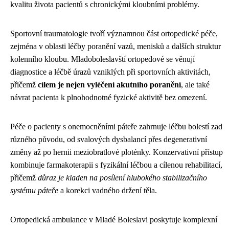
kvalitu života pacientů s chronickými kloubními problémy.
Sportovní traumatologie tvoří významnou část ortopedické péče,
zejména v oblasti léčby poranění vazů, menisků a dalších struktur
kolenního kloubu. Mladoboleslavští ortopedové se věnují
diagnostice a léčbě úrazů vzniklých při sportovních aktivitách,
přičemž
cílem je nejen vyléčení akutního poranění
, ale také
návrat pacienta k plnohodnotné fyzické aktivitě bez omezení.
Péče o pacienty s onemocněními páteře zahrnuje léčbu bolestí zad
různého původu, od svalových dysbalancí přes degenerativní
změny až po hernii meziobratlové ploténky. Konzervativní přístup
kombinuje farmakoterapii s fyzikální léčbou a cílenou rehabilitací,
přičemž
důraz je kladen na posílení hlubokého stabilizačního
systému páteře
a korekci vadného držení těla.
Ortopedická ambulance v Mladé Boleslavi poskytuje komplexní