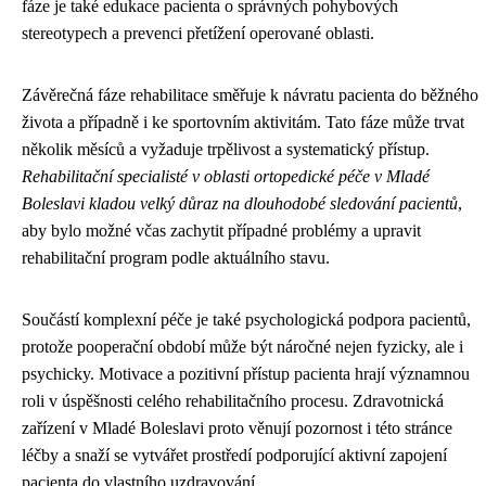
fáze je také edukace pacienta o správných pohybových
stereotypech a prevenci přetížení operované oblasti.
Závěrečná fáze rehabilitace směřuje k návratu pacienta do běžného
života a případně i ke sportovním aktivitám. Tato fáze může trvat
několik měsíců a vyžaduje trpělivost a systematický přístup.
Rehabilitační specialisté v oblasti ortopedické péče v Mladé
Boleslavi kladou velký důraz na dlouhodobé sledování pacientů
,
aby bylo možné včas zachytit případné problémy a upravit
rehabilitační program podle aktuálního stavu.
Součástí komplexní péče je také psychologická podpora pacientů,
protože pooperační období může být náročné nejen fyzicky, ale i
psychicky. Motivace a pozitivní přístup pacienta hrají významnou
roli v úspěšnosti celého rehabilitačního procesu. Zdravotnická
zařízení v Mladé Boleslavi proto věnují pozornost i této stránce
léčby a snaží se vytvářet prostředí podporující aktivní zapojení
pacienta do vlastního uzdravování.