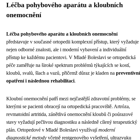
Léčba pohybového aparátu a kloubních
onemocnění
Léčba pohybového aparátu a kloubních onemocnění
představuje v současné ortopedii komplexní přístup, který vyžaduje
nejen odborné znalosti, ale i moderní vybavení a individuální
přístup ke každému pacientovi. V Mladé Boleslavi se ortopedická
péče zaměřuje na široké spektrum problémů týkajících se kostí,
kloubů, svalů, šlach a vazů, přičemž důraz je kladen na
preventivní
opatření i následnou rehabilitaci
.
Kloubní onemocnění patří mezi nejčastější zdravotní problémy, se
kterými se pacienti obracejí na ortopedická pracoviště. Artróza,
revmatoidní artritida, zánětlivá onemocnění kloubů či poúrazové
stavy vyžadují pečlivou diagnostiku a následně cílený terapeutický
plán. Ortopedové v Mladé Boleslavi využívají
moderní
diagnostické metody
včetně rentgenového vyšetření, ultrazvuku