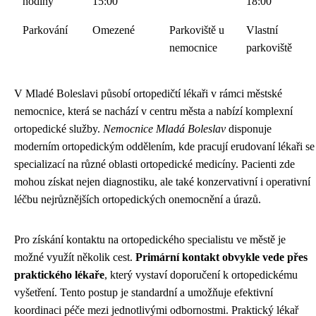
hodiny
15:00
18:00
Parkování
Omezené
Parkoviště u
Vlastní
nemocnice
parkoviště
V Mladé Boleslavi působí ortopedičtí lékaři v rámci městské
nemocnice, která se nachází v centru města a nabízí komplexní
ortopedické služby.
Nemocnice Mladá Boleslav
disponuje
moderním ortopedickým oddělením, kde pracují erudovaní lékaři se
specializací na různé oblasti ortopedické medicíny. Pacienti zde
mohou získat nejen diagnostiku, ale také konzervativní i operativní
léčbu nejrůznějších ortopedických onemocnění a úrazů.
Pro získání kontaktu na ortopedického specialistu ve městě je
možné využít několik cest.
Primární kontakt obvykle vede přes
praktického lékaře
, který vystaví doporučení k ortopedickému
vyšetření. Tento postup je standardní a umožňuje efektivní
koordinaci péče mezi jednotlivými odbornostmi. Praktický lékař