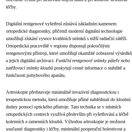
léčby.
Digitální rentgenové vyšetření zůstává základním kamenem
ortopedické diagnostiky, přičemž moderní digitální technologie
umožňují získání vysoce kvalitních snímků s nižší radiační zátěží.
Ortopedická pracoviště v regionu disponují pokročilými
rentgenovými přístroji, které umožňují okamžité zobrazení výsledků
a jejich digitální archivaci.
Funkční rentgenové snímky páteře nebo
zatěžovací snímky kloubů
poskytují cenné informace o stabilitě a
funkčnosti pohybového aparátu.
Artroskopie představuje minimálně invazivní diagnostickou i
terapeutickou metodu, která umožňuje přímé nahlédnutí do kloubní
dutiny pomocí optického přístroje. Tato technika se v místních
ortopedických centrech využívá především při vyšetřování a léčbě
kolenních a ramenních kloubů. Výhodou artroskopie je možnost
současné diagnostiky i léčby, minimální pooperační bolestivost a