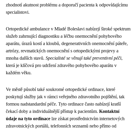
zhodnotí akutnost problému a doporučí pacienta k odpovídajícímu
specialistovi.
Ortopedické ambulance v Mladé Boleslavi nabízejí široké spektrum
služeb zahrnující diagnostiku a léčbu onemocnění pohybového
aparátu, úrazů kostí a kloubů, degenerativních onemocnění páteře,
artrózy, revmatických onemocnění s ortopedickými projevy a
mnoha dalších stavů.
Specialisté se věnují také preventivní péči
,
která je klíčová pro udržení zdravého pohybového aparátu v
každém věku.
Ve městě působí také soukromé ortopedické ordinace, které
poskytují služby jak v rámci veřejného zdravotního pojištění, tak
formou nadstandardní péče. Tyto ordinace často nabízejí kratší
čekací doby a individuálnější přístup k pacientům.
Kontaktní
údaje na tyto ordinace
lze získat prostřednictvím internetových
zdravotnických portálů, telefonních seznamů nebo přímo od