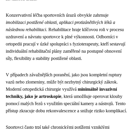
Konzervativní léčba sportovních úrazů obvykle zahrnuje
imobilizaci postižené oblasti, aplikaci protizánětlivých léků a
následnou rehabilitaci
. Rehabilitace hraje klíčovou roli v procesu
uzdravení a návratu sportovce k plné výkonnosti. Odborníci v
ortopedii pracují v úzké spolupráci s fyzioterapeuty, kteří sestavují
individuální rehabilitační plány zaměřené na postupné obnovení
síly, flexibility a stability postižené oblasti.
V případech závažnějších poranění, jako jsou kompletní ruptury
vazů nebo zlomeniny, může být nezbytný chirurgický zákrok.
Moderní ortopedická chirurgie využívá
minimálně invazivní
techniky, jako je artroskopie
, která umožňuje operovat klouby
pomocí malých řezů s využitím speciální kamery a nástrojů. Tento
přístup zkracuje dobu rekonvalescence a snižuje riziko komplikací.
Sportovci často trpí také chronickými potížemi vzniklými