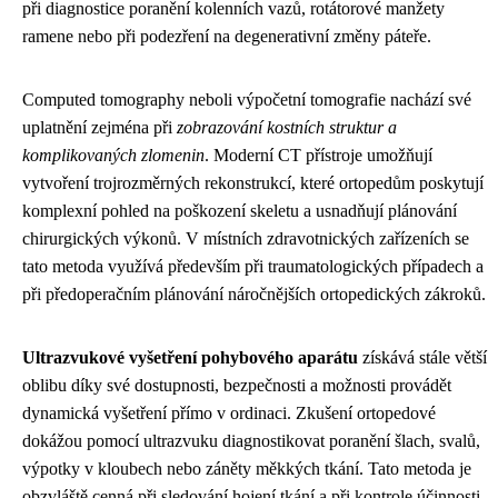
při diagnostice poranění kolenních vazů, rotátorové manžety
ramene nebo při podezření na degenerativní změny páteře.
Computed tomography neboli výpočetní tomografie nachází své
uplatnění zejména při
zobrazování kostních struktur a
komplikovaných zlomenin
. Moderní CT přístroje umožňují
vytvoření trojrozměrných rekonstrukcí, které ortopedům poskytují
komplexní pohled na poškození skeletu a usnadňují plánování
chirurgických výkonů. V místních zdravotnických zařízeních se
tato metoda využívá především při traumatologických případech a
při předoperačním plánování náročnějších ortopedických zákroků.
Ultrazvukové vyšetření pohybového aparátu
získává stále větší
oblibu díky své dostupnosti, bezpečnosti a možnosti provádět
dynamická vyšetření přímo v ordinaci. Zkušení ortopedové
dokážou pomocí ultrazvuku diagnostikovat poranění šlach, svalů,
výpotky v kloubech nebo záněty měkkých tkání. Tato metoda je
obzvláště cenná při sledování hojení tkání a při kontrole účinnosti