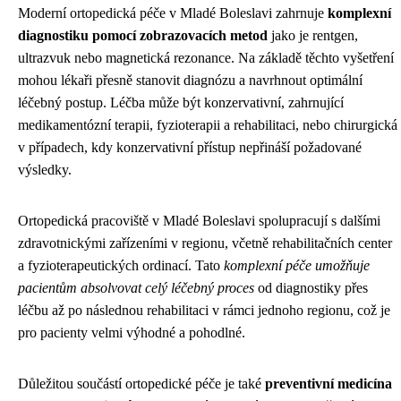
Moderní ortopedická péče v Mladé Boleslavi zahrnuje
komplexní
diagnostiku pomocí zobrazovacích metod
jako je rentgen,
ultrazvuk nebo magnetická rezonance. Na základě těchto vyšetření
mohou lékaři přesně stanovit diagnózu a navrhnout optimální
léčebný postup. Léčba může být konzervativní, zahrnující
medikamentózní terapii, fyzioterapii a rehabilitaci, nebo chirurgická
v případech, kdy konzervativní přístup nepřináší požadované
výsledky.
Ortopedická pracoviště v Mladé Boleslavi spolupracují s dalšími
zdravotnickými zařízeními v regionu, včetně rehabilitačních center
a fyzioterapeutických ordinací. Tato
komplexní péče umožňuje
pacientům absolvovat celý léčebný proces
od diagnostiky přes
léčbu až po následnou rehabilitaci v rámci jednoho regionu, což je
pro pacienty velmi výhodné a pohodlné.
Důležitou součástí ortopedické péče je také
preventivní medicína