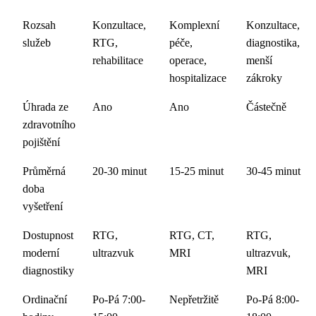
Rozsah
Konzultace,
Komplexní
Konzultace,
služeb
RTG,
péče,
diagnostika,
rehabilitace
operace,
menší
hospitalizace
zákroky
Úhrada ze
Ano
Ano
Částečně
zdravotního
pojištění
Průměrná
20-30 minut
15-25 minut
30-45 minut
doba
vyšetření
Dostupnost
RTG,
RTG, CT,
RTG,
moderní
ultrazvuk
MRI
ultrazvuk,
diagnostiky
MRI
Ordinační
Po-Pá 7:00-
Nepřetržitě
Po-Pá 8:00-