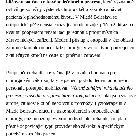
klíčovou součást celkového léčebného procesu
, která významně
ovlivňuje konečný výsledek chirurgického zákroku a návrat
pacienta k plnohodnotnému životu. V Mladé Boleslavi se
ortopedická péče neustále rozvíjí a modernizuje, přičemž důraz na
kvalitní pooperační rehabilitaci je jednou z priorit místních
zdravotnických zařízení. Moderní přístup k ortopedii v této oblasti
zahrnuje komplexní péči, kde chirurgický výkon tvoří pouze jeden
z důležitých kroků na cestě k úplnému uzdravení.
Pooperační rehabilitace začína již v prvních hodinách po
chirurgickém zákroku, kdy je pacient pod dohledem odborného
personálu postupně mobilizován.
Včasné zahájení rehabilitačního
procesu je zásadní pro předcházení komplikacím
, jako jsou svalové
atrofie, ztuhlost kloubů nebo vznik trombózy. Fyzioterapeuti v
Mladé Boleslavi pracují v úzké spolupráci s ortopedickými
chirurgy, což umožňuje vytvořit individuální rehabilitační plán
přesně odpovídající typu provedeného zákroku a specifickým
potřebám každého pacienta.