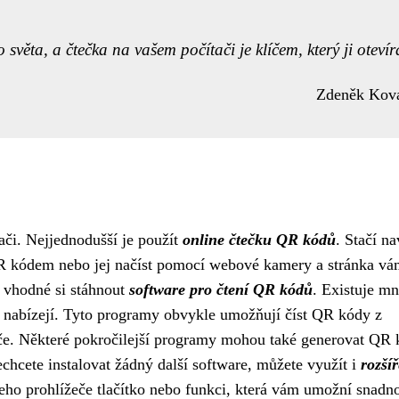
věta, a čtečka na vašem počítači je klíčem, který ji otevír
Zdeněk Kov
ači. Nejjednodušší je použít
online čtečku QR kódů
. Stačí na
QR kódem nebo jej načíst pomocí webové kamery a stránka v
e vhodné si stáhnout
software pro čtení QR kódů
. Existuje m
i nabízejí. Tyto programy obvykle umožňují číst QR kódy z
če. Některé pokročilejší programy mohou také generovat QR
chcete instalovat žádný další software, můžete využít i
rozší
ašeho prohlížeče tlačítko nebo funkci, která vám umožní snadn