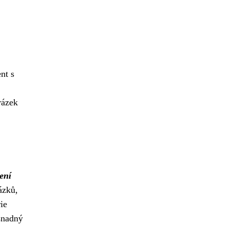
nt s
rázek
ení
ázků,
ie
snadný