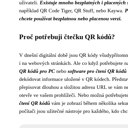
uživateli.
Existuje mnoho bezplatných i placených 
například QR Code Tiger, QR Stuff, nebo Kaywa.
P
chcete používat bezplatnou nebo placenou verzi.
Proč potřebuji čtečku QR kódů?
V dnešní digitální době jsou QR kódy všudypřítomné
i na webových stránkách. Ale co když potřebujete 
QR kódů pro PC
nebo
software pro čtení QR kódů 
dekódovat informace uložené v QR kódech. Představt
přepisovat dlouhou a složitou adresu URL se vám n
otevře ve vašem prohlížeči. Nebo možná potřebujet
čtení QR kódů
vám je zobrazí během několika seku
počítači jsou užitečné nástroje pro každého, kdo ch