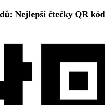
ů: Nejlepší čtečky QR kó