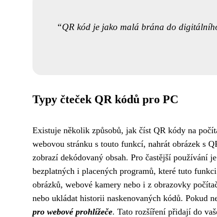
QR kód je jako malá brána do digitálního s
Typy čteček QR kódů pro PC
Existuje několik způsobů, jak číst QR kódy na počít
webovou stránku s touto funkcí, nahrát obrázek s 
zobrazí dekódovaný obsah. Pro častější používání j
bezplatných i placených programů, které tuto funkc
obrázků, webové kamery nebo i z obrazovky počíta
nebo ukládat historii naskenovaných kódů. Pokud ne
pro webové prohlížeče
. Tato rozšíření přidají do v