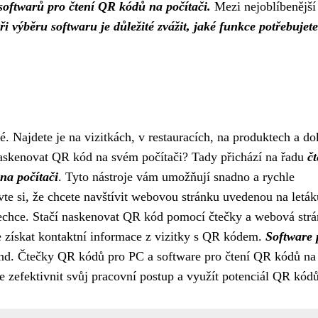
softwarů pro čtení QR kódů na počítači.
Mezi nejoblíbenější 
ři výběru softwaru je důležité zvážit, jaké funkce potřebujet
. Najdete je na vizitkách, v restauracích, na produktech a d
naskenovat QR kód na svém počítači? Tady přichází na řadu
č
na počítači
. Tyto nástroje vám umožňují snadno a rychle
e si, že chcete navštívit webovou stránku uvedenou na leták
echce. Stačí naskenovat QR kód pomocí čtečky a webová strá
e získat kontaktní informace z vizitky s QR kódem.
Software 
nd. Čtečky QR kódů pro PC a software pro čtení QR kódů na
ce zefektivnit svůj pracovní postup a využít potenciál QR kódů