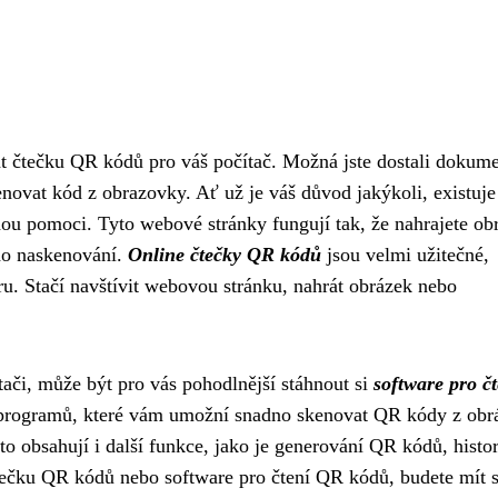
t čtečku QR kódů pro váš počítač. Možná jste dostali dokume
ovat kód z obrazovky. Ať už je váš důvod jakýkoli, existuje
u pomoci. Tyto webové stránky fungují tak, že nahrajete ob
ho naskenování.
Online čtečky QR kódů
jsou velmi užitečné,
ru. Stačí navštívit webovou stránku, nahrát obrázek nebo
ači, může být pro vás pohodlnější stáhnout si
software pro čt
 programů, které vám umožní snadno skenovat QR kódy z obr
obsahují i další funkce, jako je generování QR kódů, histor
čtečku QR kódů nebo software pro čtení QR kódů, budete mít 