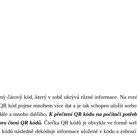
ý čárový kód, který v sobě ukrývá různé informace. Na rozd
 QR kód pojme mnohem více dat a je tak schopen uložit webo
ndáře a mnoho dalšího.
K přečtení QR kódu na počítači potřeb
pro čtení QR kódů.
Čtečka QR kódů je obvykle ve formě we
 kódů následně dekóduje informace uložené v kódu a zobrazí