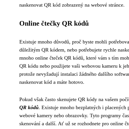
naskenovat QR kód zobrazený na webové stránce.
Online čtečky QR kódů
Existuje mnoho důvodů, proč byste mohli potřebova
důležitým QR kódem, nebo potřebujete rychle nasken
mnoho online čteček QR kódů, které vám s tím moho
QR kódu nebo použijete vaši webovou kameru k je
protože nevyžadují instalaci žádného dalšího softwa
naskenovat kód a máte hotovo.
Pokud však často skenujete QR kódy na vašem počít
QR kódů
. Existuje mnoho bezplatných i placených
webové kamery nebo obrazovky. Tyto programy často 
skenování a další. Ať už se rozhodnete pro online 