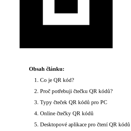
Obsah článku:
Co je QR kód?
Proč potřebuji čtečku QR kódů?
Typy čteček QR kódů pro PC
Online čtečky QR kódů
Desktopové aplikace pro čtení QR kódů