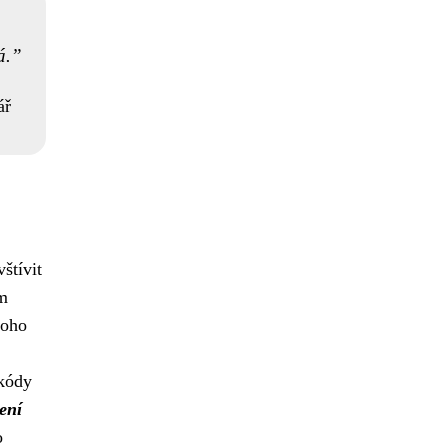
á.
ář
vštívit
ám
noho
 kódy
ření
o