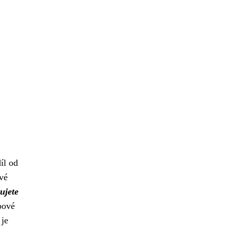
íl od
vé
ujete
bové
 je