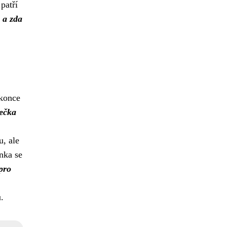
patří
e a zda
okonce
tečka
u, ale
nka se
pro
.