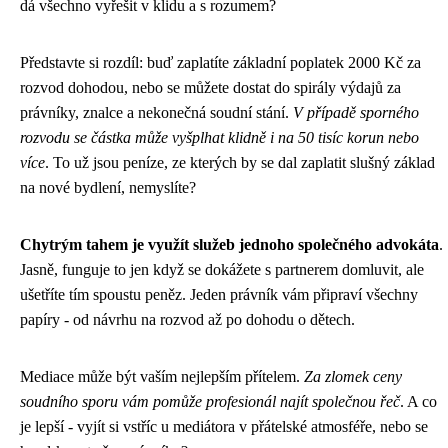
dá všechno vyřešit v klidu a s rozumem?
Představte si rozdíl: buď zaplatíte základní poplatek 2000 Kč za
rozvod dohodou, nebo se můžete dostat do spirály výdajů za
právníky, znalce a nekonečná soudní stání.
V případě sporného
rozvodu se částka může vyšplhat klidně i na 50 tisíc korun nebo
více
. To už jsou peníze, ze kterých by se dal zaplatit slušný základ
na nové bydlení, nemyslíte?
Chytrým tahem je využít služeb jednoho společného advokáta
.
Jasně, funguje to jen když se dokážete s partnerem domluvit, ale
ušetříte tím spoustu peněz. Jeden právník vám připraví všechny
papíry - od návrhu na rozvod až po dohodu o dětech.
Mediace může být vaším nejlepším přítelem.
Za zlomek ceny
soudního sporu vám pomůže profesionál najít společnou řeč
. A co
je lepší - vyjít si vstříc u mediátora v přátelské atmosféře, nebo se