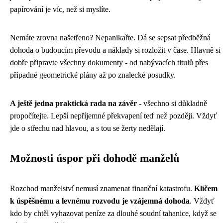
papírování je víc, než si myslíte.
Nemáte zrovna našetřeno? Nepanikařte. Dá se sepsat předběžná
dohoda o budoucím převodu a náklady si rozložit v čase. Hlavně si
dobře připravte všechny dokumenty - od nabývacích titulů přes
případné geometrické plány až po znalecké posudky.
A ještě jedna praktická rada na závěr
- všechno si důkladně
propočítejte. Lepší nepříjemné překvapení teď než později. Vždyť
jde o střechu nad hlavou, a s tou se žerty nedělají.
Možnosti úspor při dohodě manželů
Rozchod manželství nemusí znamenat finanční katastrofu.
Klíčem
k úspěšnému a levnému rozvodu je vzájemná dohoda
. Vždyť
kdo by chtěl vyhazovat peníze za dlouhé soudní tahanice, když se