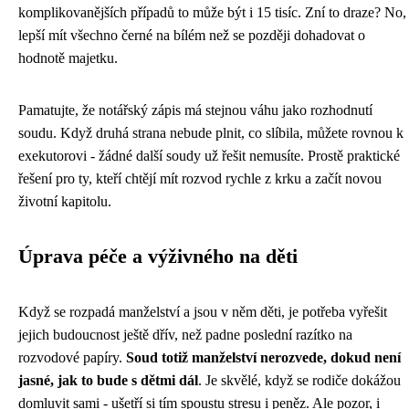
komplikovanějších případů to může být i 15 tisíc. Zní to draze? No,
lepší mít všechno černé na bílém než se později dohadovat o
hodnotě majetku.
Pamatujte, že notářský zápis má stejnou váhu jako rozhodnutí
soudu. Když druhá strana nebude plnit, co slíbila, můžete rovnou k
exekutorovi - žádné další soudy už řešit nemusíte. Prostě praktické
řešení pro ty, kteří chtějí mít rozvod rychle z krku a začít novou
životní kapitolu.
Úprava péče a výživného na děti
Když se rozpadá manželství a jsou v něm děti, je potřeba vyřešit
jejich budoucnost ještě dřív, než padne poslední razítko na
rozvodové papíry.
Soud totiž manželství nerozvede, dokud není
jasné, jak to bude s dětmi dál
. Je skvělé, když se rodiče dokážou
domluvit sami - ušetří si tím spoustu stresu i peněz. Ale pozor, i