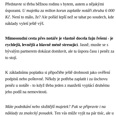
Představte si třeba běžnou rodinu s bytem, autem a nějakými
úsporami.
U majetku za milion korun zaplatíte notáři zhruba 6 000
Kč
. Není to málo, že? Ale pořád lepší než se tahat po soudech, kde
náklady vyletí ještě výš.
Mimosoudní cesta přes notáře je vlastně docela fajn řešení - je
rychlejší, levnější a hlavně méně stresující
. Jasně, musíte se s
bývalým partnerem dokázat domluvit, ale ta úspora času i peněz za
to stojí.
K základnímu poplatku si připočtěte ještě drobnosti jako ověření
podpisů nebo poštovné. Někdy je potřeba zaplatit i za úschovu
peněz u notáře - to když třeba jeden z manželů vyplácí druhému
jeho podíl na nemovitosti.
Máte podnikání nebo složitější majetek? Pak se připravte i na
náklady za znalecký posudek
. Ten vás může vyjít na pár tisíc, ale u