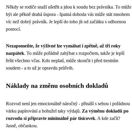
Někdy se rodiče snaží ušetřit a jdou k soudu bez právníka. To může
být ale pěkně drahá úspora - špatná dohoda vás může stát mnohem
víc než dobrý právník. Je lepší do toho jít od začátku s odbornou
pomocí.
Nezapomeňte, že výživné lze vymáhat i zpětně, až tři roky
nazpátek
. To může pořádně zahýbat s rozpočtem, takže je lepší
řešit všechno včas. Kdo neplatí, může skončit i před trestním
soudem - a to už je opravdu průšvih.
Náklady na změnu osobních dokladů
Rozvod není jen emocionálně náročný - přináší s sebou i pořádnou
várku papírování a bohužel taky výdajů.
Za výměnu dokladů po
rozvodu si připravte minimálně pár tisícovek
. A kde začít?
Jasně, občankou.