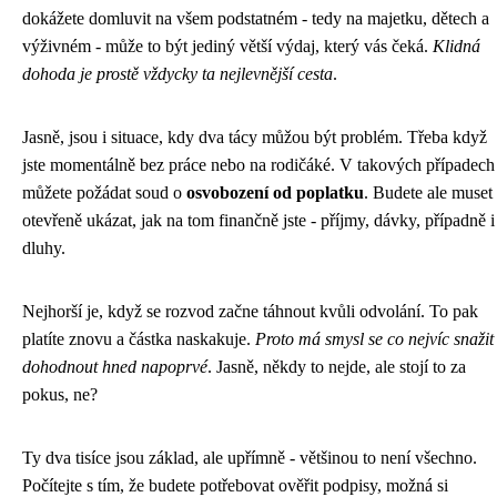
dokážete domluvit na všem podstatném - tedy na majetku, dětech a
výživném - může to být jediný větší výdaj, který vás čeká.
Klidná
dohoda je prostě vždycky ta nejlevnější cesta
.
Jasně, jsou i situace, kdy dva tácy můžou být problém. Třeba když
jste momentálně bez práce nebo na rodičáké. V takových případech
můžete požádat soud o
osvobození od poplatku
. Budete ale muset
otevřeně ukázat, jak na tom finančně jste - příjmy, dávky, případně i
dluhy.
Nejhorší je, když se rozvod začne táhnout kvůli odvolání. To pak
platíte znovu a částka naskakuje.
Proto má smysl se co nejvíc snažit
dohodnout hned napoprvé
. Jasně, někdy to nejde, ale stojí to za
pokus, ne?
Ty dva tisíce jsou základ, ale upřímně - většinou to není všechno.
Počítejte s tím, že budete potřebovat ověřit podpisy, možná si