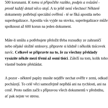
500 korunami.
K tomu si připočtěte razítko, podpis a svázání -
prostě každý detail něco stojí
. A to ještě není všechno! Některé
dokumenty potřebují speciální ověření - té se říká apostila nebo
superlegalizace. Apostila vás vyjde na stovku, superlegalizace může
spolknout až 600 korun na jeden dokument.
Máte-li smůlu a potřebujete přeložit třeba rozsudky ze zahraničí
nebo nějaké složité smlouvy, připravte si klidně i několik tisícovek
navíc.
Celkově se připravte na to, že za všechny překlady
vysázíte někde mezi třemi až osmi tisíci
. Záleží na tom, kolik toho
vlastně budete překládat.
A pozor - některé papíry musíte nejdřív nechat ověřit v zemi, odkud
pocházejí. To celé věci samozřejmě nepřidá ani na rychlosti, ani na
ceně. Proto radím začít s přípravou všech dokumentů v předstihu,
ať pak nejste ve stresu.