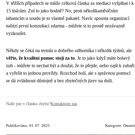
V těžších případech se může celková částka za mediaci vyšplhat i k
15 tisícům. Zní to jako hodně? No, proti několikaměsíčním
tahanicím u soudu je to vlastně pakatel. Navíc spousta organizací
nabízí první konzultaci zdarma - můžete si to prostě nezávazně
vyzkoušet.
Někdy se čeká na termín u dobrého odborníka i několik týdnů, ale
věřte, že kvalitní pomoc stojí za to
. Je to jako když máte bolavý
zub - můžete to nechat být a doufat, že to přejde, nebo zajít k zubaři
a vyřešit to jednou provždy. Rozchod bolí, ale s správnou pomocí
se dá zvládnout důstojně a bez zbytečných jizev na duši.
Našli jste v článku chybu?
Kontaktujte nás
Publikováno: 01. 07. 2025
Kategorie:
Ostatní