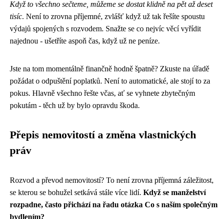
Když to všechno sečteme, můžeme se dostat klidně na pět až deset
tisíc
. Není to zrovna příjemné, zvlášť když už tak řešíte spoustu
výdajů spojených s rozvodem. Snažte se co nejvíc věcí vyřídit
najednou - ušetříte aspoň čas, když už ne peníze.
Jste na tom momentálně finančně hodně špatně? Zkuste na úřadě
požádat o odpuštění poplatků. Není to automatické, ale stojí to za
pokus. Hlavně všechno řešte včas, ať se vyhnete zbytečným
pokutám - těch už by bylo opravdu škoda.
Přepis nemovitostí a změna vlastnických
práv
Rozvod a převod nemovitostí? To není zrovna příjemná záležitost,
se kterou se bohužel setkává stále více lidí.
Když se manželství
rozpadne, často přichází na řadu otázka Co s naším společným
bydlením?