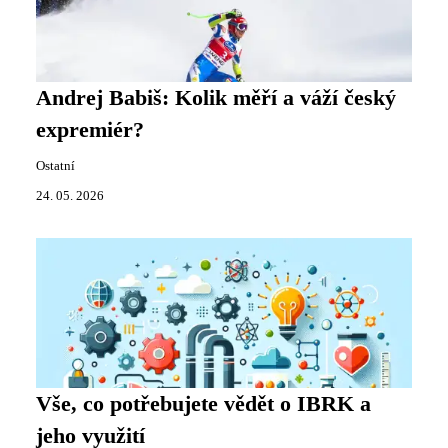
Andrej Babiš: Kolik měří a váží český
expremiér?
Ostatní
24. 05. 2026
Vše, co potřebujete vědět o IBRK a
jeho využití