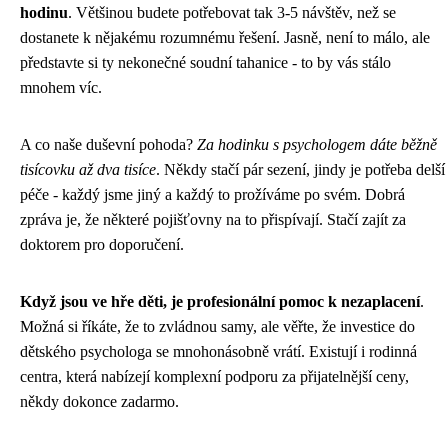
hodinu
. Většinou budete potřebovat tak 3-5 návštěv, než se
dostanete k nějakému rozumnému řešení. Jasně, není to málo, ale
představte si ty nekonečné soudní tahanice - to by vás stálo
mnohem víc.
A co naše duševní pohoda?
Za hodinku s psychologem dáte běžně
tisícovku až dva tisíce
. Někdy stačí pár sezení, jindy je potřeba delší
péče - každý jsme jiný a každý to prožíváme po svém. Dobrá
zpráva je, že některé pojišťovny na to přispívají. Stačí zajít za
doktorem pro doporučení.
Když jsou ve hře děti, je profesionální pomoc k nezaplacení
.
Možná si říkáte, že to zvládnou samy, ale věřte, že investice do
dětského psychologa se mnohonásobně vrátí. Existují i rodinná
centra, která nabízejí komplexní podporu za přijatelnější ceny,
někdy dokonce zadarmo.