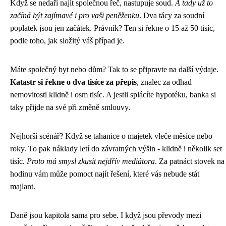
Když se nedaří najít společnou řeč, nastupuje soud.
A tady už to
začíná být zajímavé i pro vaši peněženku
. Dva tácy za soudní
poplatek jsou jen začátek. Právník? Ten si řekne o 15 až 50 tisíc,
podle toho, jak složitý váš případ je.
Máte společný byt nebo dům? Tak to se připravte na další výdaje.
Katastr si řekne o dva tisíce za přepis
, znalec za odhad
nemovitosti klidně i osm tisíc. A jestli splácíte hypotéku, banka si
taky přijde na své při změně smlouvy.
Nejhorší scénář? Když se tahanice o majetek vleče měsíce nebo
roky. To pak náklady letí do závratných výšin - klidně i několik set
tisíc.
Proto má smysl zkusit nejdřív mediátora
. Za patnáct stovek na
hodinu vám může pomoct najít řešení, které vás nebude stát
majlant.
Daně jsou kapitola sama pro sebe. I když jsou převody mezi