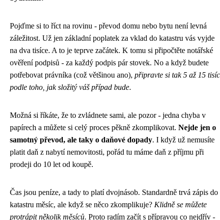
Pojďme si to říct na rovinu - převod domu nebo bytu není levná
záležitost. Už jen základní poplatek za vklad do katastru vás vyjde
na dva tisíce. A to je teprve začátek. K tomu si připočtěte notářské
ověření podpisů - za každý podpis pár stovek. No a když budete
potřebovat právníka (což většinou ano),
připravte si tak 5 až 15 tisíc
podle toho, jak složitý váš případ bude
.
Možná si říkáte, že to zvládnete sami, ale pozor - jedna chyba v
papírech a můžete si celý proces pěkně zkomplikovat.
Nejde jen o
samotný převod, ale taky o daňové dopady
. I když už nemusíte
platit daň z nabytí nemovitosti, pořád tu máme daň z příjmu při
prodeji do 10 let od koupě.
Čas jsou peníze, a tady to platí dvojnásob. Standardně trvá zápis do
katastru měsíc, ale když se něco zkomplikuje?
Klidně se můžete
protrápit několik měsíců
. Proto radím začít s přípravou co nejdřív -