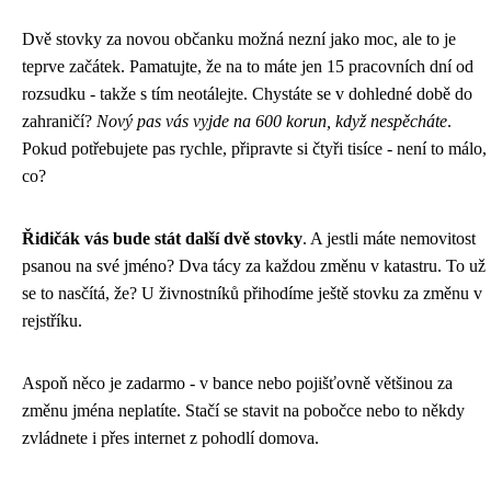
Dvě stovky za novou občanku možná nezní jako moc, ale to je
teprve začátek. Pamatujte, že na to máte jen 15 pracovních dní od
rozsudku - takže s tím neotálejte. Chystáte se v dohledné době do
zahraničí?
Nový pas vás vyjde na 600 korun, když nespěcháte
.
Pokud potřebujete pas rychle, připravte si čtyři tisíce - není to málo,
co?
Řidičák vás bude stát další dvě stovky
. A jestli máte nemovitost
psanou na své jméno? Dva tácy za každou změnu v katastru. To už
se to nasčítá, že? U živnostníků přihodíme ještě stovku za změnu v
rejstříku.
Aspoň něco je zadarmo - v bance nebo pojišťovně většinou za
změnu jména neplatíte. Stačí se stavit na pobočce nebo to někdy
zvládnete i přes internet z pohodlí domova.