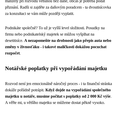
manžely při rozvodu většinou bez daně, občas je potřeba podat
přiznání. Radši si zajděte za daňovým poradcem - ta dvoutisícovka
za konzultaci se vám může později vyplatit.
Podnikáte společně? To už je vyšší level složitosti. Posudky na
firmu nebo podnikatelský majetek se můžou vyšplhat na
desetitisíce.
A nezapomeňte na drobnosti jako přepis auta nebo
změny v živnosťáku - i takové maličkosti dokážou pocuchat
rozpočet
.
Notářské poplatky při vypořádání majetku
Rozvod není jen emocionálně náročný proces - i ta finanční stránka
dokáže pořádně potrápit.
Když dojde na vypořádání společného
majetku u notáře, musíme počítat s poplatky od 2 000 Kč výše
.
A věřte mi, u většího majetku se můžeme dostat pěkně vysoko.