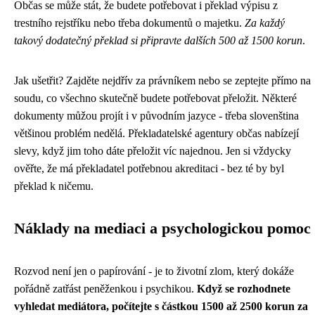
Občas se může stát, že budete potřebovat i překlad výpisu z
trestního rejstříku nebo třeba dokumentů o majetku.
Za každý
takový dodatečný překlad si připravte dalších 500 až 1500 korun
.
Jak ušetřit? Zajděte nejdřív za právníkem nebo se zeptejte přímo na
soudu, co všechno skutečně budete potřebovat přeložit. Některé
dokumenty můžou projít i v původním jazyce - třeba slovenština
většinou problém nedělá. Překladatelské agentury občas nabízejí
slevy, když jim toho dáte přeložit víc najednou. Jen si vždycky
ověřte, že má překladatel potřebnou akreditaci - bez té by byl
překlad k ničemu.
Náklady na mediaci a psychologickou pomoc
Rozvod není jen o papírování - je to životní zlom, který dokáže
pořádně zatřást peněženkou i psychikou.
Když se rozhodnete
vyhledat mediátora, počítejte s částkou 1500 až 2500 korun za