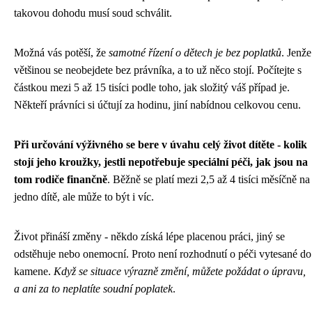
takovou dohodu musí soud schválit.
Možná vás potěší, že
samotné řízení o dětech je bez poplatků
. Jenže
většinou se neobejdete bez právníka, a to už něco stojí. Počítejte s
částkou mezi 5 až 15 tisíci podle toho, jak složitý váš případ je.
Někteří právníci si účtují za hodinu, jiní nabídnou celkovou cenu.
Při určování výživného se bere v úvahu celý život dítěte - kolik
stojí jeho kroužky, jestli nepotřebuje speciální péči, jak jsou na
tom rodiče finančně
. Běžně se platí mezi 2,5 až 4 tisíci měsíčně na
jedno dítě, ale může to být i víc.
Život přináší změny - někdo získá lépe placenou práci, jiný se
odstěhuje nebo onemocní. Proto není rozhodnutí o péči vytesané do
kamene.
Když se situace výrazně změní, můžete požádat o úpravu,
a ani za to neplatíte soudní poplatek
.