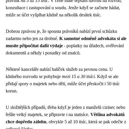
právník
na 5 až 15 tisíc
. V ceně máte sepsání návrhu na rozvod,
konzultace i zastupování u soudu. Jenže když se začnete hádat,
může se účet vyšplhat klidně na několik desítek tisíc.
Dobrou zprávou je, že spousta právníků nabízí první schůzku
zadarmo nebo jen za drobné.
K samotné odměně advokáta si ale
musíte připočítat další výdaje
- poplatky na úřadech, ověřování
dokumentů a někdy i posudky od znalců.
Některé kanceláře nabízí balíček služeb za pevnou cenu. U
klidného rozvodu se pohybuje
mezi 15 a 30 tisíci
. Když se ale
přidají spory o majetek nebo děti, může účet přeskočit i 50 tisíc
korun.
U složitějších případů, třeba když je jeden z manželů cizinec nebo
řešíte velký majetek, se připravte i na statisíce.
Většina advokátů
chce dopředu zálohu
, obvykle 5 až 10 tisíc, která se pak odečte z
celkové částky.