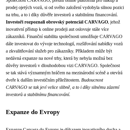
Společnost CARVAGO, přední online platforma pro nákup a
prodej ojetých vozů, si od svého založení vydobyla silnou pozici
na trhu, a to i díky důvěře investorů a stabilnímu financování.
Investoři rozpoznali obrovský potenciál CARVAGO
, jehož
inovativní přístup k online prodeji aut oslovuje stále více
zákazníků. Finanční stabilita společnosti umožňuje CARVAGO
dále investovat do vývoje technologií, rozšiřování nabídky vozů
a zkvalitňování služeb pro zákazníky. Příkladem může být
nedávná expanze na nové trhy, která by nebyla možná bez
důvěry investorů v dlouhodobou vizi CARVAGO. Společnost
se tak stává významným hráčem na mezinárodní scéně a otevírá
dveře k dalším investičním příležitostem.
Budoucnost
CARVAGO se tak jeví velice slibně, a to i díky silnému zázemí
investorů a stabilnímu financování.
Expanze do Evropy
Expanze Carvaga do Evropy je důkazem inovativního ducha a