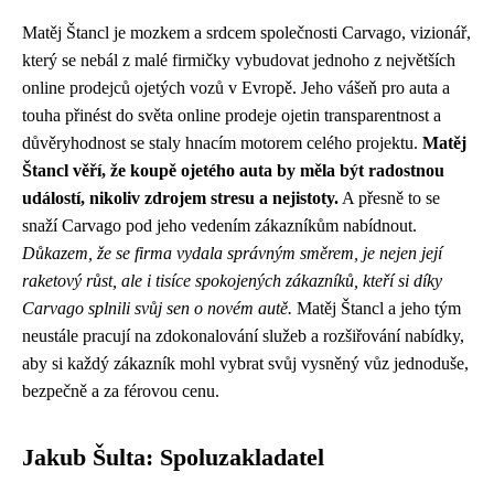
Matěj Štancl je mozkem a srdcem společnosti Carvago, vizionář,
který se nebál z malé firmičky vybudovat jednoho z největších
online prodejců ojetých vozů v Evropě. Jeho vášeň pro auta a
touha přinést do světa online prodeje ojetin transparentnost a
důvěryhodnost se staly hnacím motorem celého projektu.
Matěj
Štancl věří, že koupě ojetého auta by měla být radostnou
událostí, nikoliv zdrojem stresu a nejistoty.
A přesně to se
snaží Carvago pod jeho vedením zákazníkům nabídnout.
Důkazem, že se firma vydala správným směrem, je nejen její
raketový růst, ale i tisíce spokojených zákazníků, kteří si díky
Carvago splnili svůj sen o novém autě.
Matěj Štancl a jeho tým
neustále pracují na zdokonalování služeb a rozšiřování nabídky,
aby si každý zákazník mohl vybrat svůj vysněný vůz jednoduše,
bezpečně a za férovou cenu.
Jakub Šulta: Spoluzakladatel