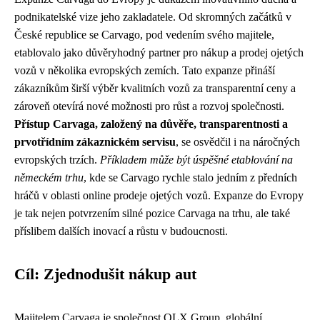
podnikatelské vize jeho zakladatele. Od skromných začátků v
České republice se Carvago, pod vedením svého majitele,
etablovalo jako důvěryhodný partner pro nákup a prodej ojetých
vozů v několika evropských zemích. Tato expanze přináší
zákazníkům širší výběr kvalitních vozů za transparentní ceny a
zároveň otevírá nové možnosti pro růst a rozvoj společnosti.
Přístup Carvaga, založený na důvěře, transparentnosti a
prvotřídním zákaznickém servisu
, se osvědčil i na náročných
evropských trzích.
Příkladem může být úspěšné etablování na
německém trhu
, kde se Carvago rychle stalo jedním z předních
hráčů v oblasti online prodeje ojetých vozů. Expanze do Evropy
je tak nejen potvrzením silné pozice Carvaga na trhu, ale také
příslibem dalších inovací a růstu v budoucnosti.
Cíl: Zjednodušit nákup aut
Majitelem Carvaga je společnost OLX Group, globální