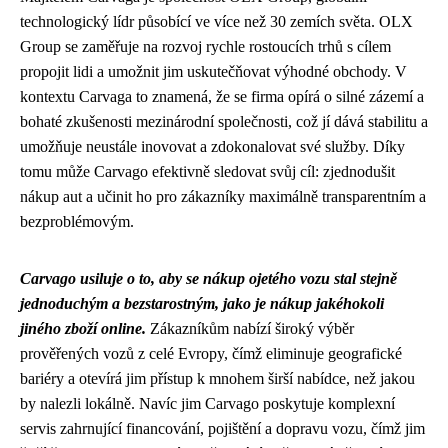
technologický lídr působící ve více než 30 zemích světa. OLX
Group se zaměřuje na rozvoj rychle rostoucích trhů s cílem
propojit lidi a umožnit jim uskutečňovat výhodné obchody. V
kontextu Carvaga to znamená, že se firma opírá o silné zázemí a
bohaté zkušenosti mezinárodní společnosti, což jí dává stabilitu a
umožňuje neustále inovovat a zdokonalovat své služby. Díky
tomu může Carvago efektivně sledovat svůj cíl: zjednodušit
nákup aut a učinit ho pro zákazníky maximálně transparentním a
bezproblémovým.
Carvago usiluje o to, aby se nákup ojetého vozu stal stejně
jednoduchým a bezstarostným, jako je nákup jakéhokoli
jiného zboží online.
Zákazníkům nabízí široký výběr
prověřených vozů z celé Evropy, čímž eliminuje geografické
bariéry a otevírá jim přístup k mnohem širší nabídce, než jakou
by nalezli lokálně. Navíc jim Carvago poskytuje komplexní
servis zahrnující financování, pojištění a dopravu vozu, čímž jim