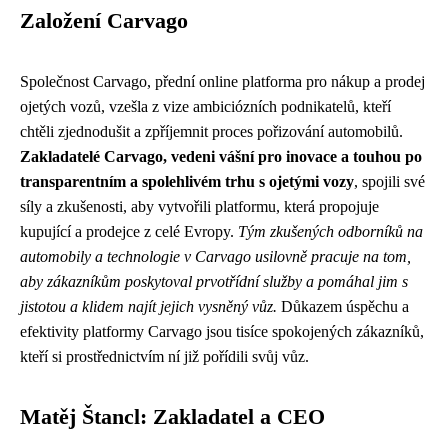
Založení Carvago
Společnost Carvago, přední online platforma pro nákup a prodej
ojetých vozů, vzešla z vize ambiciózních podnikatelů, kteří
chtěli zjednodušit a zpříjemnit proces pořizování automobilů.
Zakladatelé Carvago, vedeni vášní pro inovace a touhou po
transparentním a spolehlivém trhu s ojetými vozy
, spojili své
síly a zkušenosti, aby vytvořili platformu, která propojuje
kupující a prodejce z celé Evropy.
Tým zkušených odborníků na
automobily a technologie v Carvago usilovně pracuje na tom,
aby zákazníkům poskytoval prvotřídní služby a pomáhal jim s
jistotou a klidem najít jejich vysněný vůz.
Důkazem úspěchu a
efektivity platformy Carvago jsou tisíce spokojených zákazníků,
kteří si prostřednictvím ní již pořídili svůj vůz.
Matěj Štancl: Zakladatel a CEO