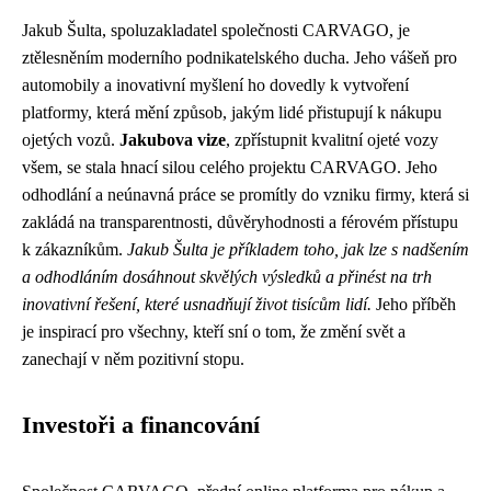
Jakub Šulta, spoluzakladatel společnosti CARVAGO, je
ztělesněním moderního podnikatelského ducha. Jeho vášeň pro
automobily a inovativní myšlení ho dovedly k vytvoření
platformy, která mění způsob, jakým lidé přistupují k nákupu
ojetých vozů.
Jakubova vize
, zpřístupnit kvalitní ojeté vozy
všem, se stala hnací silou celého projektu CARVAGO. Jeho
odhodlání a neúnavná práce se promítly do vzniku firmy, která si
zakládá na transparentnosti, důvěryhodnosti a férovém přístupu
k zákazníkům.
Jakub Šulta je příkladem toho, jak lze s nadšením
a odhodláním dosáhnout skvělých výsledků a přinést na trh
inovativní řešení, které usnadňují život tisícům lidí.
Jeho příběh
je inspirací pro všechny, kteří sní o tom, že změní svět a
zanechají v něm pozitivní stopu.
Investoři a financování