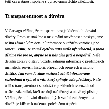
šetří čas a starosti spojené s vyřizováním těchto záležitostí.
Transparentnost a důvěra
V Carvago věříme, že transparentnost je klíčem k budování
důvěry. Proto se snažíme o maximální otevřenost a poskytujeme
našim zákazníkům detailní informace o každém vozidle i jeho
historii.
Víme, že koupě ojetého auta může být náročná, a proto
děláme vše pro to, abyste se u nás cítili jistě a bezpečně.
Naše
detailní zprávy o stavu vozidel zahrnují informace o předchozích
majitelích, servisní historii, případných opravách a mnoho
dalšího.
Tím vám dáváme možnost učinit informované
rozhodnutí a vybrat si vůz, který splňuje vaše představy.
Naše
úsilí o transparentnost se odráží v pozitivních recenzích od
našich zákazníků, kteří oceňují náš férový a otevřený přístup.
Věříme, že budování dlouhodobých vztahů založených na
důvěře je klíčem k našemu společnému úspěchu.