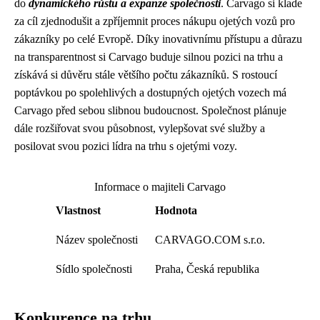
do
dynamického růstu a expanze společnosti
. Carvago si klade
za cíl zjednodušit a zpříjemnit proces nákupu ojetých vozů pro
zákazníky po celé Evropě. Díky inovativnímu přístupu a důrazu
na transparentnost si Carvago buduje silnou pozici na trhu a
získává si důvěru stále většího počtu zákazníků. S rostoucí
poptávkou po spolehlivých a dostupných ojetých vozech má
Carvago před sebou slibnou budoucnost. Společnost plánuje
dále rozšiřovat svou působnost, vylepšovat své služby a
posilovat svou pozici lídra na trhu s ojetými vozy.
Informace o majiteli Carvago
Vlastnost
Hodnota
Název společnosti
CARVAGO.COM s.r.o.
Sídlo společnosti
Praha, Česká republika
Konkurence na trhu