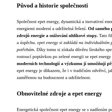
Původ a historie společnosti
Společnost epet energy, dynamická a inovativní energe
energiemi moderní a udržitelná řešení.
Od samého p
zdrojů energie a snižování uhlíkové stopy.
Tato fi
a úspěchu.
epet energy si zakládá na individuálním 
potřebám.
Díky tomu si získala důvěru širokého spe
rostoucí poptávkou po zelené energii se epet energy n
moderních technologií a výzkumu jí umožňují přináš
epet energy je důkazem, že i v tradičním odvětví, j
zaměřenou na budoucnost a udržitelnost.
Obnovitelné zdroje a epet energy
Energetická společnost epet energy se s nadšením po