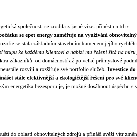
tická společnost, se zrodila z jasné vize: přinést na trh s
očátku se epet energy zaměřuje na využívání obnoviteln
lozofie se stala základním stavebním kamenem jejího rychlého
přístupu ke každému klientovi a nabízí mu řešení šitá na míru
ktra zákazníků, od domácností až po velké průmyslové podni
eustále rozvíjí a rozšiřuje své portfolio služeb.
Investice do
et stále efektivnější a ekologičtější řešení pro své klien
akým energetika bezesporu je, je možné dosáhnout úspěchu s v
uští do oblasti obnovitelných zdrojů a přináší svěží vítr změ