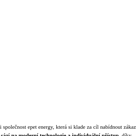
 společnost epet energy, která si klade za cíl nabídnout zák
 sází na moderní technologie a individuální přístup
, díky