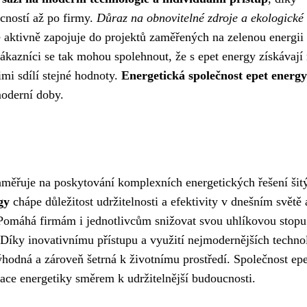
cností až po firmy.
Důraz na obnovitelné zdroje a ekologické
e aktivně zapojuje do projektů zaměřených na zelenou energii
Zákazníci se tak mohou spolehnout, že s epet energy získávají
imi sdílí stejné hodnoty.
Energetická společnost epet energy
moderní doby.
aměřuje na poskytování komplexních energetických řešení šit
gy
chápe důležitost udržitelnosti a efektivity v dnešním světě 
 Pomáhá firmám i jednotlivcům snižovat svou uhlíkovou stopu
 Díky inovativnímu přístupu a využití nejmodernějších techno
ýhodná a zároveň šetrná k životnímu prostředí. Společnost epe
mace energetiky směrem k udržitelnější budoucnosti.