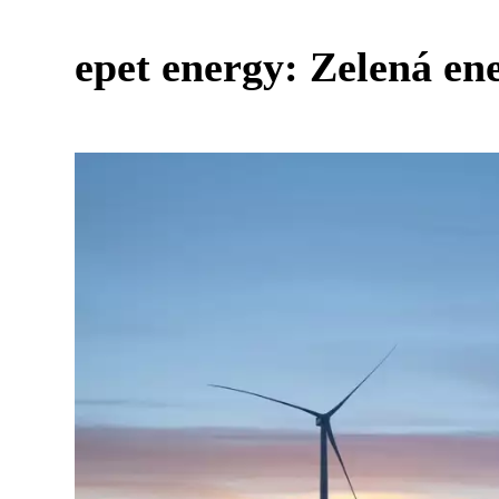
epet energy: Zelená en