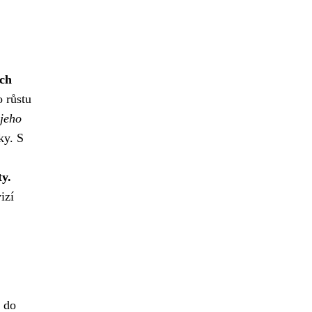
ých
 růstu
 jeho
ky. S
ty.
izí
n do