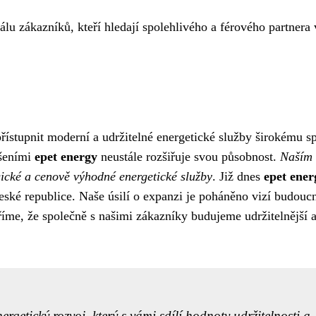
lu zákazníků, kteří hledají spolehlivého a férového partnera 
přístupnit moderní a udržitelné energetické služby širokému s
ešeními
epet energy
neustále rozšiřuje svou působnost.
Naším 
ogické a cenově výhodné energetické služby
. Již dnes
epet ener
eské republice. Naše úsilí o expanzi je poháněno vizí budoucn
říme, že společně s našimi zákazníky budujeme udržitelnější 
ergetický rozvoj, který s vámi sdílí hodnoty udržitelnosti a