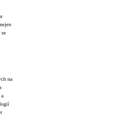
 a
 nejen
se
ých na
a
 a
logií
t