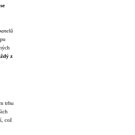
 se
panelů
opu
lných
aždý z
m trhu
šich
í, což