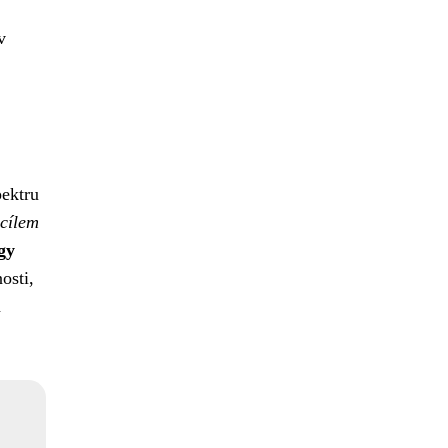
v
pektru
cílem
gy
osti,
a