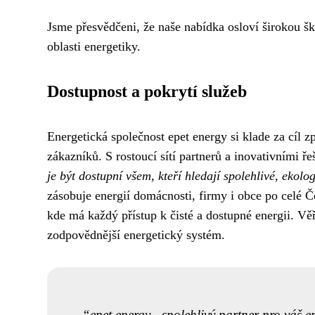
Jsme přesvědčeni, že naše nabídka osloví širokou šká
oblasti energetiky.
Dostupnost a pokrytí služeb
Energetická společnost epet energy si klade za cíl z
zákazníků. S rostoucí sítí partnerů a inovativními ř
je být dostupní všem, kteří hledají spolehlivé, ekol
zásobuje energií domácnosti, firmy i obce po celé Č
kde má každý přístup k čisté a dostupné energii. Vě
zodpovědnější energetický systém.
epet energy - spolehlivý partner pro váš en