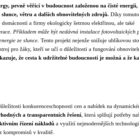
rgy, pevně věřící v budoucnost založenou na čisté energii,
u slunce, větru a dalších obnovitelných zdrojů.
Díky tomuto
 domácnosti a firmy ekologicky šetrnou elektřinou, ale také
erace.
Příkladem může být nedávná instalace fotovoltaických 
energie ze slunce.
Tento projekt nejenže snižuje uhlíkovou st
ástroj pro žáky, kteří se učí o důležitosti a fungování obnovite
kazuje, že cesta k udržitelné budoucnosti je možná a že k
ůležitosti konkurenceschopnosti cen a nabídek na dynamické
ýhodných a transparentních řešení
, která splňují potřeby na
ktivním řízení nákladů
a využití nejmodernějších technologi
 kompromisů v kvalitě.