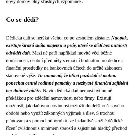
nový domov plný šťastných vzpomínek.
Co se dědí?
Dědická daň se netýká všeho, co po zesnulém zůstane.
Naopak,
existuje široká škála majetku a práv, které se dědí bez nutnosti
odvádět daň.
Mezi ně patří například movité věci běžné
domácnosti, osobní předměty s emoční hodnotou pro dědice a
finanční prostředky na bankovních účtech do určité zákonem
stanovené výše.
To znamená, že blízcí pozůstalí si mohou
ponechat cenné rodinné památky a nezbytné finanční zajištění
bez daňové zátěže.
Navíc dědická daň nemusí být nutně
překážkou pro zdědění nemovitosti nebo firmy. Existují
možnosti, jak daňovou povinnost rozložit do delšího časového
období nebo využít zákonných výjimek a úlev. S trochou
plánování a s pomocí odborníků lze i zdánlivě složité dědické
řízení zvládnout s minimem starostí a zajistit tak hladký přechod