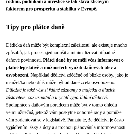
rodinu, podnikání a investice se tak stává klíčovým
faktorem pro prosperitu a stabilitu v Evropě.
Tipy pro plátce daně
Dědická daň může být komplexní záležitostí, ale existuje mnoho
způsobů, jak proces zjednodušit a minimalizovat případné
daňové povinnosti.
Plátci daně by se měli včas informovat o
platné legislativě a možnostech využití daňových úlev a
osvobození.
Například dědictví zděděné od blízké osoby, jako je
manžel/ka nebo dítě, může být od daně zcela osvobozeno.
Důležité je také vést si řádné záznamy o majetku a dluzích
zůstavitele, což usnadní a urychlí vypořádání dědictví.
Spolupráce s daňovým poradcem může být v tomto ohledu
velmi užitečná, jelikož vám poskytne odborné rady a pomůže
vám zorientovat se v legislativě. Pamatujte, že dědictví je často
vyjádřením lásky a úcty a s trochou plánování a informovanosti