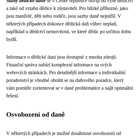
Sazby dědické daně
se v České republice odvíjí od výše dědictví
a také od vztahu dědice k zůstaviteli. Pro blízké příbuzné, jako
jsou manželé, děti nebo rodiče, jsou sazby daně nejnižší. V
některých případech dokonce dědická daň vůbec neplatí,
například u dědictví nemovitosti, ve které dědic po určitou dobu
bydlí.
Informace o dědické dani jsou dostupné z mnoha zdrojů.
Finanční správa nabízí komplexní informace na svých
webových stránkách. Pro detailnější informace a individuální
poradenství je vhodné obrátit se na daňového poradce, který
vám pomůže zorientovat se v dané problematice a najít optimální
řešení.
Osvobození od daně
V některých případech je možné dosáhnout osvobození od