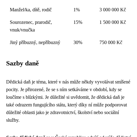
Manžel/ka, dítě, rodič
1%
3 000 000 Kč
Sourozenec, prarodič,
15%
1 500 000 Kč
vnuk/vnučka
Jiný příbuzný, nepříbuzný
30%
750 000 Kč
Sazby daně
Dědická daň je téma, které v nás může někdy vyvolávat smíšené
pocity. Je přirozené, že se s ním setkáváme v období, kdy se
loučíme s blízkými. Je důležité si uvědomit, že dědická daň je
také odrazem fungujícího státu, který díky ní může podporovat
důležité oblasti jako je zdravotnictví, školství nebo sociální
služby.