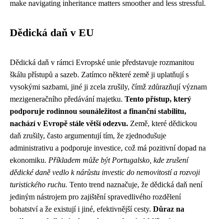
make navigating inheritance matters smoother and less stressful.
Dědická daň v EU
Dědická daň v rámci Evropské unie představuje rozmanitou
škálu přístupů a sazeb. Zatímco některé země ji uplatňují s
vysokými sazbami, jiné ji zcela zrušily, čímž zdůrazňují význam
mezigeneračního předávání majetku.
Tento přístup, který
podporuje rodinnou sounáležitost a finanční stabilitu,
nachází v Evropě stále větší odezvu.
Země, které dědickou
daň zrušily, často argumentují tím, že zjednodušuje
administrativu a podporuje investice, což má pozitivní dopad na
ekonomiku.
Příkladem může být Portugalsko, kde zrušení
dědické daně vedlo k nárůstu investic do nemovitostí a rozvoji
turistického ruchu.
Tento trend naznačuje, že dědická daň není
jediným nástrojem pro zajištění spravedlivého rozdělení
bohatství a že existují i jiné, efektivnější cesty.
Důraz na