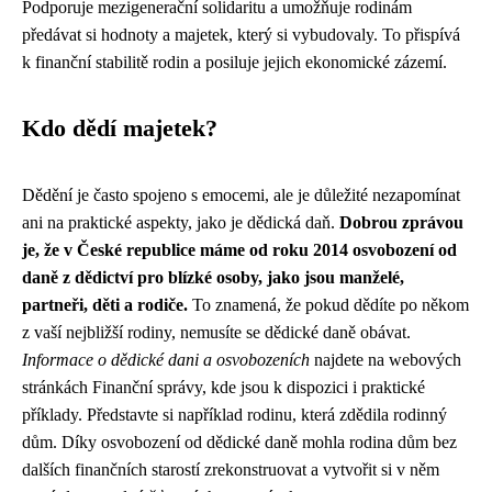
Podporuje mezigenerační solidaritu a umožňuje rodinám
předávat si hodnoty a majetek, který si vybudovaly. To přispívá
k finanční stabilitě rodin a posiluje jejich ekonomické zázemí.
Kdo dědí majetek?
Dědění je často spojeno s emocemi, ale je důležité nezapomínat
ani na praktické aspekty, jako je dědická daň.
Dobrou zprávou
je, že v České republice máme od roku 2014 osvobození od
daně z dědictví pro blízké osoby, jako jsou manželé,
partneři, děti a rodiče.
To znamená, že pokud dědíte po někom
z vaší nejbližší rodiny, nemusíte se dědické daně obávat.
Informace o dědické dani a osvobozeních
najdete na webových
stránkách Finanční správy, kde jsou k dispozici i praktické
příklady. Představte si například rodinu, která zdědila rodinný
dům. Díky osvobození od dědické daně mohla rodina dům bez
dalších finančních starostí zrekonstruovat a vytvořit si v něm