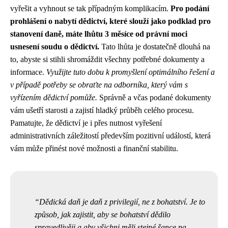
vyřešit a vyhnout se tak případným komplikacím.
Pro podání
prohlášení o nabytí dědictví, které slouží jako podklad pro
stanovení daně, máte lhůtu 3 měsíce od právní moci
usnesení soudu o dědictví.
Tato lhůta je dostatečně dlouhá na
to, abyste si stihli shromáždit všechny potřebné dokumenty a
informace.
Využijte tuto dobu k promyšlení optimálního řešení a
v případě potřeby se obraťte na odborníka, který vám s
vyřízením dědictví pomůže.
Správně a včas podané dokumenty
vám ušetří starosti a zajistí hladký průběh celého procesu.
Pamatujte, že dědictví je i přes nutnost vyřešení
administrativních záležitostí především pozitivní událostí, která
vám může přinést nové možnosti a finanční stabilitu.
Dědická daň je daň z privilegií, ne z bohatství. Je to
způsob, jak zajistit, aby se bohatství dědilo
spravedlivěji a aby všichni měli stejné šance na