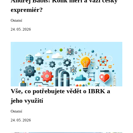
Andrej Babiš: Kolik měří a váží český
expremiér?
Ostatní
24. 05. 2026
Vše, co potřebujete vědět o IBRK a
jeho využití
Ostatní
24. 05. 2026