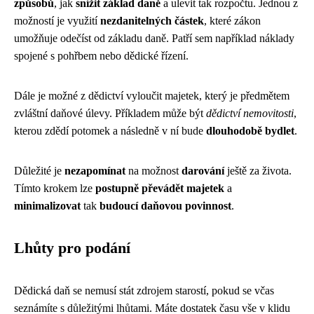
způsobů
, jak
snížit základ daně
a ulevit tak rozpočtu. Jednou z
možností je využití
nezdanitelných částek
, které zákon
umožňuje odečíst od základu daně. Patří sem například náklady
spojené s pohřbem nebo dědické řízení.
Dále je možné z dědictví vyloučit majetek, který je předmětem
zvláštní daňové úlevy. Příkladem může být
dědictví nemovitosti
,
kterou zdědí potomek a následně v ní bude
dlouhodobě bydlet
.
Důležité je
nezapomínat
na možnost
darování
ještě za života.
Tímto krokem lze
postupně převádět majetek
a
minimalizovat
tak
budoucí daňovou povinnost
.
Lhůty pro podání
Dědická daň se nemusí stát zdrojem starostí, pokud se včas
seznámíte s důležitými lhůtami. Máte dostatek času vše v klidu