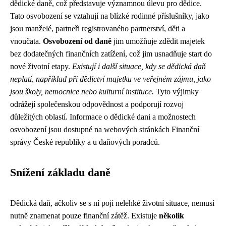
dědické daně, což představuje významnou úlevu pro dědice.
Tato osvobození se vztahují na blízké rodinné příslušníky, jako
jsou manželé, partneři registrovaného partnerství, děti a
vnoučata.
Osvobození od daně
jim umožňuje zdědit majetek
bez dodatečných finančních zatížení, což jim usnadňuje start do
nové životní etapy.
Existují i další situace, kdy se dědická daň
neplatí, například při dědictví majetku ve veřejném zájmu, jako
jsou školy, nemocnice nebo kulturní instituce.
Tyto výjimky
odrážejí společenskou odpovědnost a podporují rozvoj
důležitých oblastí. Informace o dědické dani a možnostech
osvobození jsou dostupné na webových stránkách Finanční
správy České republiky a u daňových poradců.
Snížení základu daně
Dědická daň, ačkoliv se s ní pojí nelehké životní situace, nemusí
nutně znamenat pouze finanční zátěž. Existuje
několik