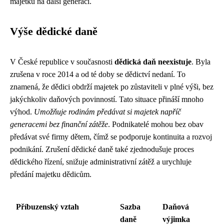
majetku na další generaci.
Výše dědické daně
V České republice v současnosti
dědická daň neexistuje
. Byla
zrušena v roce 2014 a od té doby se dědictví nedaní. To
znamená, že dědici obdrží majetek po zůstaviteli v plné výši, bez
jakýchkoliv daňových povinností. Tato situace přináší mnoho
výhod.
Umožňuje rodinám předávat si majetek napříč
generacemi bez finanční zátěže
. Podnikatelé mohou bez obav
předávat své firmy dětem, čímž se podporuje kontinuita a rozvoj
podnikání. Zrušení dědické daně také zjednodušuje proces
dědického řízení, snižuje administrativní zátěž a urychluje
předání majetku dědicům.
Příbuzenský vztah
Sazba
Daňová
daně
výjimka