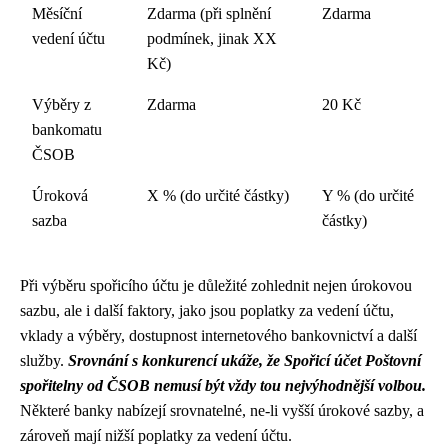
Měsíční
Zdarma (při splnění
Zdarma
vedení účtu
podmínek, jinak XX
Kč)
Výběry z
Zdarma
20 Kč
bankomatu
ČSOB
Úroková
X % (do určité částky)
Y % (do určité
sazba
částky)
Při výběru spořicího účtu je důležité zohlednit nejen úrokovou
sazbu, ale i další faktory, jako jsou poplatky za vedení účtu,
vklady a výběry, dostupnost internetového bankovnictví a další
služby.
Srovnání s konkurencí ukáže, že Spořicí účet Poštovní
spořitelny od ČSOB nemusí být vždy tou nejvýhodnější volbou.
Některé banky nabízejí srovnatelné, ne-li vyšší úrokové sazby, a
zároveň mají nižší poplatky za vedení účtu.