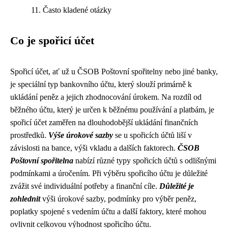
Často kladené otázky
Co je spořicí účet
Spořicí účet, ať už u ČSOB Poštovní spořitelny nebo jiné banky,
je speciální typ bankovního účtu, který slouží primárně k
ukládání peněz a jejich zhodnocování úrokem. Na rozdíl od
běžného účtu, který je určen k běžnému používání a platbám, je
spořicí účet zaměřen na dlouhodobější ukládání finančních
prostředků.
Výše úrokové sazby
se u spořicích účtů liší v
závislosti na bance, výši vkladu a dalších faktorech.
ČSOB
Poštovní spořitelna
nabízí různé typy spořicích účtů s odlišnými
podmínkami a úročením. Při výběru spořicího účtu je důležité
zvážit své individuální potřeby a finanční cíle.
Důležité je
zohlednit
výši úrokové sazby, podmínky pro výběr peněz,
poplatky spojené s vedením účtu a další faktory, které mohou
ovlivnit celkovou výhodnost spořicího účtu.