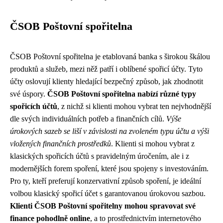
ČSOB Poštovní spořitelna
ČSOB Poštovní spořitelna je etablovaná banka s širokou škálou
produktů a služeb, mezi něž patří i oblíbené spořicí účty. Tyto
účty oslovují klienty hledající bezpečný způsob, jak zhodnotit
své úspory.
ČSOB Poštovní spořitelna nabízí různé typy
spořicích účtů
, z nichž si klienti mohou vybrat ten nejvhodnější
dle svých individuálních potřeb a finančních cílů.
Výše
úrokových sazeb se liší v závislosti na zvoleném typu účtu a výši
vložených finančních prostředků
. Klienti si mohou vybrat z
klasických spořicích účtů s pravidelným úročením, ale i z
modernějších forem spoření, které jsou spojeny s investováním.
Pro ty, kteří preferují konzervativní způsob spoření, je ideální
volbou klasický spořicí účet s garantovanou úrokovou sazbou.
Klienti ČSOB Poštovní spořitelny mohou spravovat své
finance pohodlně online
, a to prostřednictvím internetového