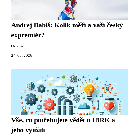
Andrej Babiš: Kolik měří a váží český
expremiér?
Ostatní
24. 05. 2026
Vše, co potřebujete vědět o IBRK a
jeho využití