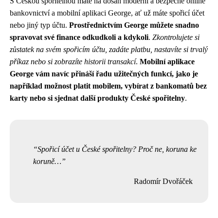
S Českou spořitelnou máte na dosah moderní a bezpečné online
bankovnictví a mobilní aplikaci George, ať už máte spořicí účet
nebo jiný typ účtu.
Prostřednictvím George můžete snadno
spravovat své finance odkudkoli a kdykoli
.
Zkontrolujete si
zůstatek na svém spořicím účtu, zadáte platbu, nastavíte si trvalý
příkaz nebo si zobrazíte historii transakcí
.
Mobilní aplikace
George vám navíc přináší řadu užitečných funkcí, jako je
například možnost platit mobilem, vybírat z bankomatů bez
karty nebo si sjednat další produkty České spořitelny
.
Spořicí účet u České spořitelny? Proč ne, koruna ke
koruně…
Radomír Dvořáček