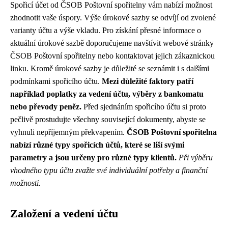
Spořicí účet od ČSOB Poštovní spořitelny vám nabízí možnost
zhodnotit vaše úspory. Výše úrokové sazby se odvíjí od zvolené
varianty účtu a výše vkladu. Pro získání přesné informace o
aktuální úrokové sazbě doporučujeme navštívit webové stránky
ČSOB Poštovní spořitelny nebo kontaktovat jejich zákaznickou
linku. Kromě úrokové sazby je důležité se seznámit i s dalšími
podmínkami spořicího účtu.
Mezi důležité faktory patří
například poplatky za vedení účtu, výběry z bankomatu
nebo převody peněz.
Před sjednáním spořicího účtu si proto
pečlivě prostudujte všechny související dokumenty, abyste se
vyhnuli nepříjemným překvapením.
ČSOB Poštovní spořitelna
nabízí různé typy spořicích účtů, které se liší svými
parametry a jsou určeny pro různé typy klientů.
Při výběru
vhodného typu účtu zvažte své individuální potřeby a finanční
možnosti.
Založení a vedení účtu