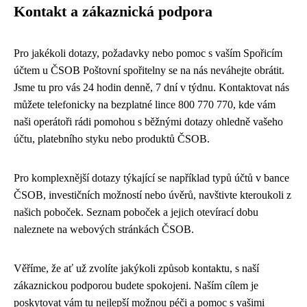
Kontakt a zákaznická podpora
Pro jakékoli dotazy, požadavky nebo pomoc s vaším Spořicím
účtem u ČSOB Poštovní spořitelny se na nás neváhejte obrátit.
Jsme tu pro vás 24 hodin denně, 7 dní v týdnu. Kontaktovat nás
můžete telefonicky na bezplatné lince 800 770 770, kde vám
naši operátoři rádi pomohou s běžnými dotazy ohledně vašeho
účtu, platebního styku nebo produktů ČSOB.
Pro komplexnější dotazy týkající se například typů účtů v bance
ČSOB, investičních možností nebo úvěrů, navštivte kteroukoli z
našich poboček. Seznam poboček a jejich otevírací dobu
naleznete na webových stránkách ČSOB.
Věříme, že ať už zvolíte jakýkoli způsob kontaktu, s naší
zákaznickou podporou budete spokojeni. Naším cílem je
poskytovat vám tu nejlepší možnou péči a pomoc s vašimi