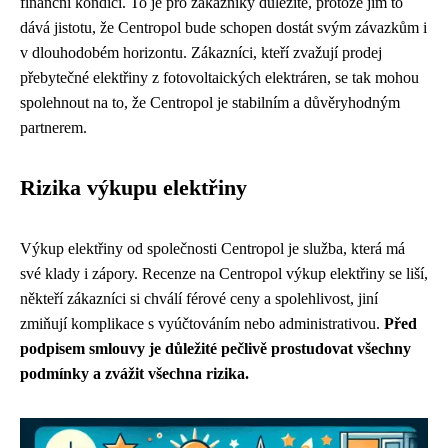
finanční kondici. To je pro zákazníky důležité, protože jim to
dává jistotu, že Centropol bude schopen dostát svým závazkům i
v dlouhodobém horizontu. Zákazníci, kteří zvažují prodej
přebytečné elektřiny z fotovoltaických elektráren, se tak mohou
spolehnout na to, že Centropol je stabilním a důvěryhodným
partnerem.
Rizika výkupu elektřiny
Výkup elektřiny od společnosti Centropol je služba, která má
své klady i zápory. Recenze na Centropol výkup elektřiny se liší,
někteří zákazníci si chválí férové ceny a spolehlivost, jiní
zmiňují komplikace s vyúčtováním nebo administrativou.
Před
podpisem smlouvy je důležité pečlivě prostudovat všechny
podmínky a zvážit všechna rizika.