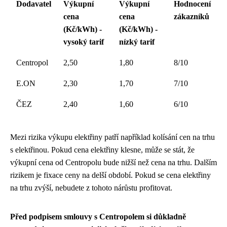
Dodavatel
Výkupní
Výkupní
Hodnocení
cena
cena
zákazníků
(Kč/kWh) -
(Kč/kWh) -
vysoký tarif
nízký tarif
Centropol
2,50
1,80
8/10
E.ON
2,30
1,70
7/10
ČEZ
2,40
1,60
6/10
Mezi rizika výkupu elektřiny patří například kolísání cen na trhu
s elektřinou. Pokud cena elektřiny klesne, může se stát, že
výkupní cena od Centropolu bude nižší než cena na trhu. Dalším
rizikem je fixace ceny na delší období. Pokud se cena elektřiny
na trhu zvýší, nebudete z tohoto nárůstu profitovat.
Před podpisem smlouvy s Centropolem si důkladně