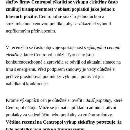
služby firmy Centropol týkající se výkupu elektřiny často
zmiňují transparentnost v oblasti poplatků jako jedno z
hlavních pozitiv.
Centropol se snaží o jednoduchou a
srozumitelnou cenovou politiku, aby se zákazníci vyhnuli
nepříjemným překvapením.
V recenzích se často objevuje spokojenost s
výkupními cenami
elektřiny
, které Centropol nabízí. Tyto ceny jsou
konkurenceschopné a zpravidla se odvíjí od aktuální situace na
trhu s energiemi. Před podpisem smlouvy je vždy důležité si
pečlivě prostudovat podmínky výkupu a porovnat je s
nabídkami konkurence.
Kromě výkupních cen je důležité si ověřit i
další poplatky
, které
Centropol účtuje. Může se jednat například o administrativní
poplatky za vedení účtu nebo poplatky za změnu smlouvy.
Většina recenzí na Centropol výkup elektřiny potvrzuje, že
tyto poplatky jsou nízké a transparentní.