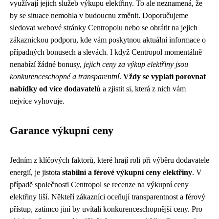
využívají jejich služeb výkupu elektřiny. To ale neznamená, že
by se situace nemohla v budoucnu změnit. Doporučujeme
sledovat webové stránky Centropolu nebo se obrátit na jejich
zákaznickou podporu, kde vám poskytnou aktuální informace o
případných bonusech a slevách. I když Centropol momentálně
nenabízí žádné bonusy,
jejich ceny za výkup elektřiny jsou
konkurenceschopné a transparentní
.
Vždy se vyplatí porovnat
nabídky od více dodavatelů
a zjistit si, která z nich vám
nejvíce vyhovuje.
Garance výkupní ceny
Jedním z klíčových faktorů, které hrají roli při výběru dodavatele
energií, je jistota
stabilní a férové výkupní ceny elektřiny
. V
případě společnosti Centropol se recenze na výkupní ceny
elektřiny liší. Někteří zákazníci oceňují transparentnost a férový
přístup, zatímco jiní by uvítali konkurenceschopnější ceny. Pro