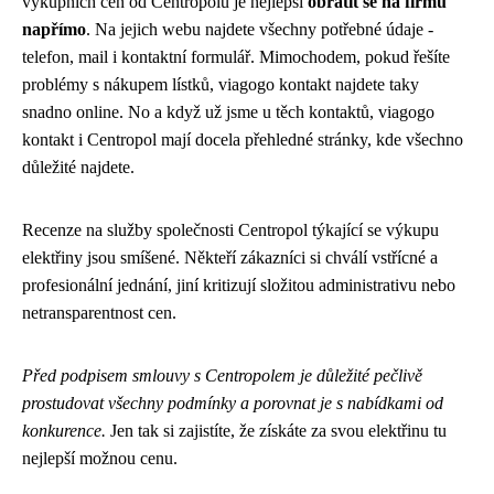
výkupních cen od Centropolu je nejlepší
obrátit se na firmu
napřímo
. Na jejich webu najdete všechny potřebné údaje -
telefon, mail i kontaktní formulář. Mimochodem, pokud řešíte
problémy s nákupem lístků,
viagogo kontakt
najdete taky
snadno online. No a když už jsme u těch kontaktů, viagogo
kontakt i Centropol mají docela přehledné stránky, kde všechno
důležité najdete.
Recenze na služby společnosti Centropol týkající se výkupu
elektřiny jsou smíšené. Někteří zákazníci si chválí vstřícné a
profesionální jednání, jiní kritizují složitou administrativu nebo
netransparentnost cen.
Před podpisem smlouvy s Centropolem je důležité pečlivě
prostudovat všechny podmínky a porovnat je s nabídkami od
konkurence.
Jen tak si zajistíte, že získáte za svou elektřinu tu
nejlepší možnou cenu.