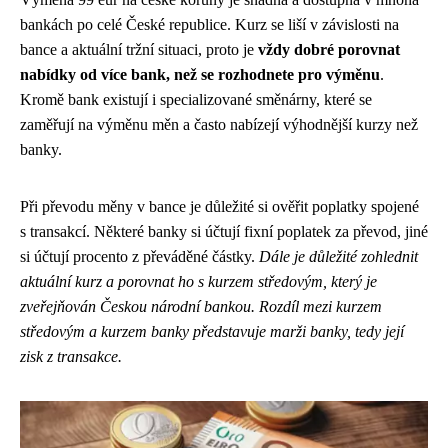
bankách po celé České republice. Kurz se liší v závislosti na
bance a aktuální tržní situaci, proto je
vždy dobré porovnat
nabídky od více bank, než se rozhodnete pro výměnu
.
Kromě bank existují i specializované směnárny, které se
zaměřují na výměnu měn a často nabízejí výhodnější kurzy než
banky.
Při převodu měny v bance je důležité si ověřit poplatky spojené
s transakcí. Některé banky si účtují fixní poplatek za převod, jiné
si účtují procento z převáděné částky.
Dále je důležité zohlednit
aktuální kurz a porovnat ho s kurzem středovým, který je
zveřejňován Českou národní bankou. Rozdíl mezi kurzem
středovým a kurzem banky představuje marži banky, tedy její
zisk z transakce.