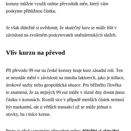
koruny můžete využít online převodník měn, který vám
poskytne přibližnou částku.
Je však důležité si uvědomit, že
skutečný kurz se může lišit
v
závislosti na zvoleném poskytovateli směnárenských služeb.
Vliv kurzu na převod
Při převodu 99 eur na české koruny hraje kurz zásadní roli. Ten
se neustále mění v závislosti na mnoha faktorech, jako je inflace,
úrokové sazby nebo geopolitická situace. Pro běžného člověka
to znamená, že za stejných 99 eur může v různé dny dostat jinou
částku v korunách. Rozdíl sice v případě menších částek nemusí
být markantní, ale u větších transakcí už se může jednat o
stovky, ba i tisíce korun.
Proto je před samotným převodem měny
důležité si aktuální