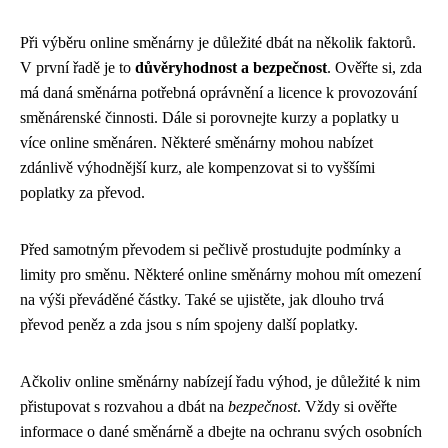
Při výběru online směnárny je důležité dbát na několik faktorů.
V první řadě je to
důvěryhodnost a bezpečnost
. Ověřte si, zda
má daná směnárna potřebná oprávnění a licence k provozování
směnárenské činnosti. Dále si porovnejte kurzy a poplatky u
více online směnáren. Některé směnárny mohou nabízet
zdánlivě výhodnější kurz, ale kompenzovat si to vyššími
poplatky za převod.
Před samotným převodem si pečlivě prostudujte podmínky a
limity pro směnu. Některé online směnárny mohou mít omezení
na výši převáděné částky. Také se ujistěte, jak dlouho trvá
převod peněz a zda jsou s ním spojeny další poplatky.
Ačkoliv online směnárny nabízejí řadu výhod, je důležité k nim
přistupovat s rozvahou a dbát na
bezpečnost
. Vždy si ověřte
informace o dané směnárně a dbejte na ochranu svých osobních