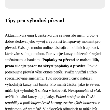
Tipy pro výhodný převod
Aktuální kurz eura k české koruně se neustále mění, proto je
dobré sledovat jeho vývoj a vybrat si ten správný moment pro
převod. Existuje mnoho online nástrojů a mobilních aplikací,
které vám s tím pomohou. Porovnejte kurzy nabízené různými
směnárnami a bankami.
Poplatky za převod se mohou lišit,
proto si dejte pozor na skryté poplatky a provize.
Pokud
potřebujete převést větší obnos peněz, zvažte využití služeb
specializované směnárny. Tyto společnosti často nabízejí
výhodnější kurzy než banky. Pro menší částky, jako je 99 eur,
může být výhodnější směna v hotovosti. Nezapomeňte si však
ověřit aktuální kurzy a poplatky.
Pokud cestujete do České
republiky a potřebujete české koruny, zvažte výběr hotovosti z
bankomatu až na místě.
V některých případech to může být