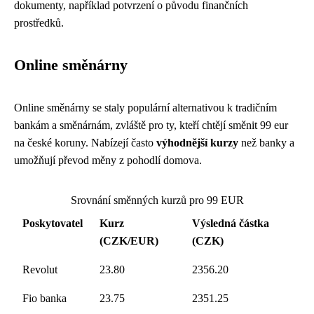
dokumenty, například potvrzení o původu finančních
prostředků.
Online směnárny
Online směnárny se staly populární alternativou k tradičním
bankám a směnárnám, zvláště pro ty, kteří chtějí směnit 99 eur
na české koruny. Nabízejí často
výhodnější kurzy
než banky a
umožňují převod měny z pohodlí domova.
Srovnání směnných kurzů pro 99 EUR
Poskytovatel
Kurz
Výsledná částka
(CZK/EUR)
(CZK)
Revolut
23.80
2356.20
Fio banka
23.75
2351.25