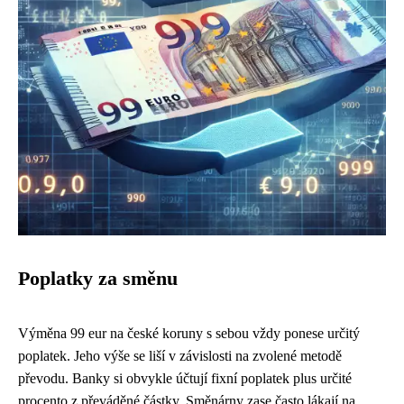
Poplatky za směnu
Výměna 99 eur na české koruny s sebou vždy ponese určitý
poplatek. Jeho výše se liší v závislosti na zvolené metodě
převodu. Banky si obvykle účtují fixní poplatek plus určité
procento z převáděné částky. Směnárny zase často lákají na