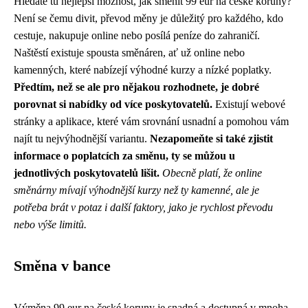
Hledáte tu nejlepší možnost, jak směnit 99 eur na české koruny?
Není se čemu divit, převod měny je důležitý pro každého, kdo
cestuje, nakupuje online nebo posílá peníze do zahraničí.
Naštěstí existuje spousta směnáren, ať už online nebo
kamenných, které nabízejí výhodné kurzy a nízké poplatky.
Předtím, než se ale pro nějakou rozhodnete, je dobré
porovnat si nabídky od více poskytovatelů.
Existují webové
stránky a aplikace, které vám srovnání usnadní a pomohou vám
najít tu nejvýhodnější variantu.
Nezapomeňte si také zjistit
informace o poplatcích za směnu, ty se můžou u
jednotlivých poskytovatelů lišit.
Obecně platí, že online
směnárny mívají výhodnější kurzy než ty kamenné, ale je
potřeba brát v potaz i další faktory, jako je rychlost převodu
nebo výše limitů.
Směna v bance
Výměna 99 eur na české koruny je snadná a dostupná v mnoha