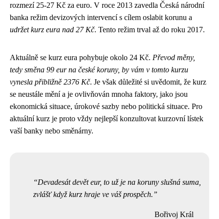
rozmezí 25-27 Kč za euro. V roce 2013 zavedla Česká národní
banka režim devizových intervencí s cílem oslabit korunu a
udržet kurz eura nad 27 Kč
. Tento režim trval až do roku 2017.
Aktuálně se kurz eura pohybuje okolo 24 Kč.
Převod měny,
tedy směna 99 eur na české koruny, by vám v tomto kurzu
vynesla přibližně 2376 Kč
. Je však důležité si uvědomit, že kurz
se neustále mění a je ovlivňován mnoha faktory, jako jsou
ekonomická situace, úrokové sazby nebo politická situace. Pro
aktuální kurz je proto vždy nejlepší konzultovat kurzovní lístek
vaší banky nebo směnárny.
Devadesát devět eur, to už je na koruny slušná suma,
zvlášť když kurz hraje ve váš prospěch.
Bořivoj Král