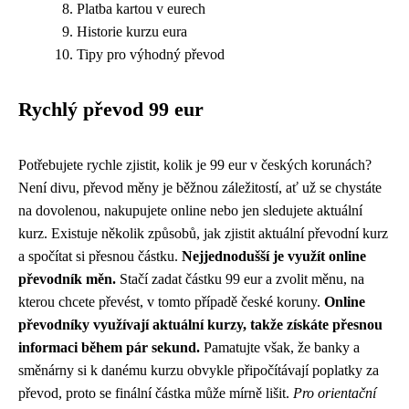
Platba kartou v eurech
Historie kurzu eura
Tipy pro výhodný převod
Rychlý převod 99 eur
Potřebujete rychle zjistit, kolik je 99 eur v českých korunách?
Není divu, převod měny je běžnou záležitostí, ať už se chystáte
na dovolenou, nakupujete online nebo jen sledujete aktuální
kurz. Existuje několik způsobů, jak zjistit aktuální převodní kurz
a spočítat si přesnou částku.
Nejjednodušší je využít online
převodník měn.
Stačí zadat částku 99 eur a zvolit měnu, na
kterou chcete převést, v tomto případě české koruny.
Online
převodníky využívají aktuální kurzy, takže získáte přesnou
informaci během pár sekund.
Pamatujte však, že banky a
směnárny si k danému kurzu obvykle připočítávají poplatky za
převod, proto se finální částka může mírně lišit.
Pro orientační