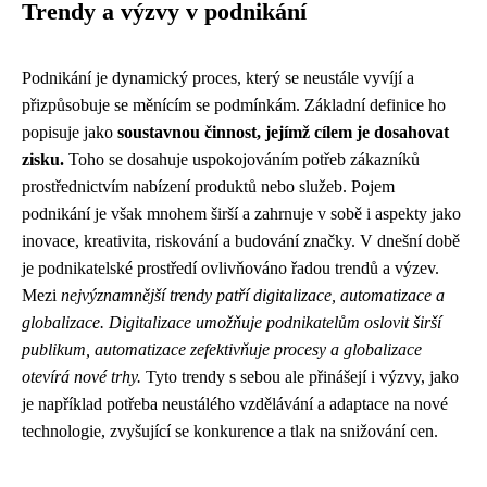
Trendy a výzvy v podnikání
Podnikání je dynamický proces, který se neustále vyvíjí a
přizpůsobuje se měnícím se podmínkám. Základní definice ho
popisuje jako
soustavnou činnost, jejímž cílem je dosahovat
zisku.
Toho se dosahuje uspokojováním potřeb zákazníků
prostřednictvím nabízení produktů nebo služeb. Pojem
podnikání je však mnohem širší a zahrnuje v sobě i aspekty jako
inovace, kreativita, riskování a budování značky. V dnešní době
je podnikatelské prostředí ovlivňováno řadou trendů a výzev.
Mezi
nejvýznamnější trendy patří digitalizace, automatizace a
globalizace.
Digitalizace umožňuje podnikatelům oslovit širší
publikum, automatizace zefektivňuje procesy a globalizace
otevírá nové trhy.
Tyto trendy s sebou ale přinášejí i výzvy, jako
je například potřeba neustálého vzdělávání a adaptace na nové
technologie, zvyšující se konkurence a tlak na snižování cen.