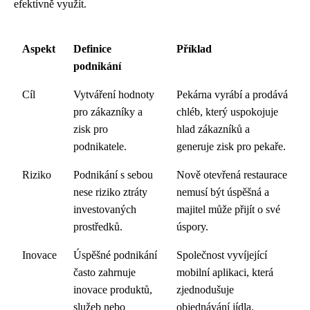
efektivně využít.
Aspekt
Definice
Příklad
podnikání
Cíl
Vytváření hodnoty
Pekárna vyrábí a prodává
pro zákazníky a
chléb, který uspokojuje
zisk pro
hlad zákazníků a
podnikatele.
generuje zisk pro pekaře.
Riziko
Podnikání s sebou
Nově otevřená restaurace
nese riziko ztráty
nemusí být úspěšná a
investovaných
majitel může přijít o své
prostředků.
úspory.
Inovace
Úspěšné podnikání
Společnost vyvíjející
často zahrnuje
mobilní aplikaci, která
inovace produktů,
zjednodušuje
služeb nebo
objednávání jídla.