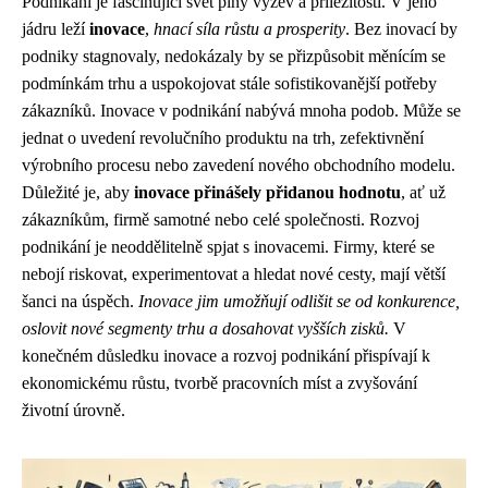
Podnikání je fascinující svět plný výzev a příležitostí. V jeho
jádru leží
inovace
,
hnací síla růstu a prosperity
. Bez inovací by
podniky stagnovaly, nedokázaly by se přizpůsobit měnícím se
podmínkám trhu a uspokojovat stále sofistikovanější potřeby
zákazníků. Inovace v podnikání nabývá mnoha podob. Může se
jednat o uvedení revolučního produktu na trh, zefektivnění
výrobního procesu nebo zavedení nového obchodního modelu.
Důležité je, aby
inovace přinášely přidanou hodnotu
, ať už
zákazníkům, firmě samotné nebo celé společnosti. Rozvoj
podnikání je neoddělitelně spjat s inovacemi. Firmy, které se
nebojí riskovat, experimentovat a hledat nové cesty, mají větší
šanci na úspěch.
Inovace jim umožňují odlišit se od konkurence,
oslovit nové segmenty trhu a dosahovat vyšších zisků.
V
konečném důsledku inovace a rozvoj podnikání přispívají k
ekonomickému růstu, tvorbě pracovních míst a zvyšování
životní úrovně.