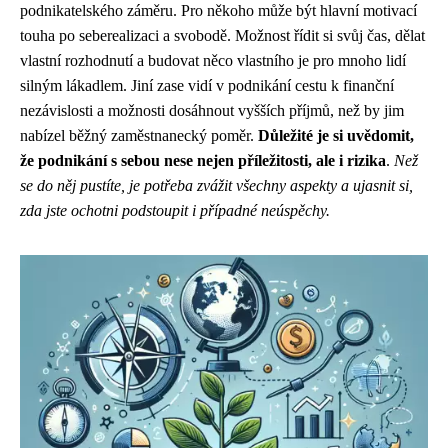
podnikatelského záměru. Pro někoho může být hlavní motivací
touha po seberealizaci a svobodě. Možnost řídit si svůj čas, dělat
vlastní rozhodnutí a budovat něco vlastního je pro mnoho lidí
silným lákadlem. Jiní zase vidí v podnikání cestu k finanční
nezávislosti a možnosti dosáhnout vyšších příjmů, než by jim
nabízel běžný zaměstnanecký poměr.
Důležité je si uvědomit,
že podnikání s sebou nese nejen příležitosti, ale i rizika
.
Než
se do něj pustíte, je potřeba zvážit všechny aspekty a ujasnit si,
zda jste ochotni podstoupit i případné neúspěchy.