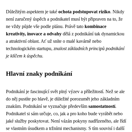
Důležitým aspektem je také
ochota podstupovat riziko
. Nikdy
není zaručený úspěch a podnikatel musí být připraven na to, že
ne vždy půjde vše podle plánu. Právě tato
kombinace
kreativity, inovace a odvahy
dělá z podnikání tak dynamickou
a atraktivní oblast. Ať už sníte o malé kavárně nebo
technologickém startupu,
znalost základních principů podnikání
je klíčem k úspěchu.
Hlavní znaky podnikání
Podnikání je fascinující svět plný výzev a příležitostí. Než se ale
do něj pustíte po hlavě, je důležité porozumět jeho základním
znakům. Podnikání se vyznačuje především
samostatností
.
Podnikatel si sám určuje, co, jak a pro koho bude vyrábět nebo
jaké služby poskytovat. Není vázán pokyny nadřízeného, ale řídí
se vlastním úsudkem a tržními mechanismy. S tím souvisí i další