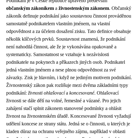
Podnikání je v České republice upraveno především
občanským zákoníkem
a
živnostenským zákonem
. Občanský
zákoník definuje podnikání jako soustavnou činnost prováděnou
samostatně podnikatelem vlastním jménem, na vlastní
odpovědnost a za účelem dosažení zisku. Tato definice obsahuje
několik klíčových prvků. Soustavnost znamená, že podnikání
není nahodilá činnost, ale že je vykonávána opakovaně a
systematicky. Samostatnost se vztahuje k nezávislosti
podnikatele na pokynech a příkazech jiných osob. Podnikatel
jedná vlastním jménem a nese plnou odpovědnost za své
závazky. Zisk je hlavním, i když ne jediným motivem podnikání.
Živnostenský zákon pak rozlišuje mezi dvěma základními typy
podnikání:
živnosti ohlašovací
a
koncesované
. Ohlašovací
živnosti se dále dělí na volné, řemeslné a vázané. Pro jejich
zahájení stačí splnit zákonem stanovené podmínky a ohlásit
živnost na živnostenském úřadě. Koncesované živnosti vyžadují
udělení koncese ze strany státu. Jedná se o činnosti, u kterých je
kladen důraz na ochranu veřejného zájmu, například v oblasti