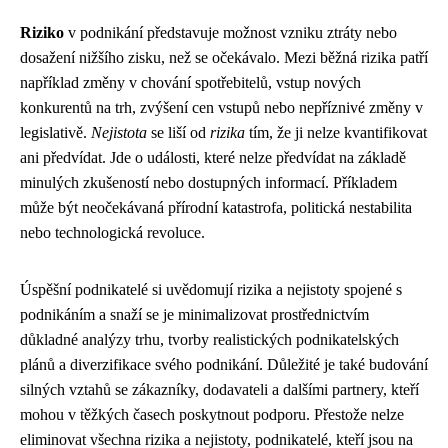
Riziko
v podnikání představuje možnost vzniku ztráty nebo
dosažení nižšího zisku, než se očekávalo. Mezi běžná rizika patří
například změny v chování spotřebitelů, vstup nových
konkurentů na trh, zvýšení cen vstupů nebo nepříznivé změny v
legislativě.
Nejistota
se liší od
rizika
tím, že ji nelze kvantifikovat
ani předvídat. Jde o události, které nelze předvídat na základě
minulých zkušeností nebo dostupných informací. Příkladem
může být neočekávaná přírodní katastrofa, politická nestabilita
nebo technologická revoluce.
Úspěšní podnikatelé si uvědomují rizika a nejistoty spojené s
podnikáním a snaží se je minimalizovat prostřednictvím
důkladné analýzy trhu, tvorby realistických podnikatelských
plánů a diverzifikace svého podnikání. Důležité je také budování
silných vztahů se zákazníky, dodavateli a dalšími partnery, kteří
mohou v těžkých časech poskytnout podporu. Přestože nelze
eliminovat všechna rizika a nejistoty, podnikatelé, kteří jsou na