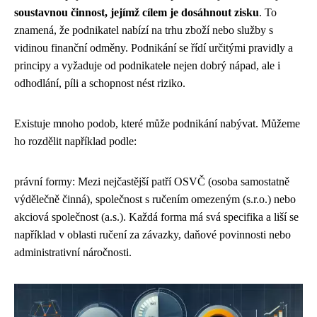
soustavnou činnost, jejímž cílem je dosáhnout zisku
. To
znamená, že podnikatel nabízí na trhu zboží nebo služby s
vidinou finanční odměny. Podnikání se řídí určitými pravidly a
principy a vyžaduje od podnikatele nejen dobrý nápad, ale i
odhodlání, píli a schopnost nést riziko.
Existuje mnoho podob, které může podnikání nabývat. Můžeme
ho rozdělit například podle:
právní formy: Mezi nejčastější patří OSVČ (osoba samostatně
výdělečně činná), společnost s ručením omezeným (s.r.o.) nebo
akciová společnost (a.s.). Každá forma má svá specifika a liší se
například v oblasti ručení za závazky, daňové povinnosti nebo
administrativní náročnosti.