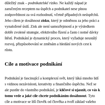
důležitý znak –
podnikatelské riziko
. Ne každý nápad je
zaručeným receptem na úspěch a podnikatel nese plnou
zodpovědnost za svá rozhodnutí, včetně případných neúspěchů.
Jeho cílem je dosáhnout
zisku
, který je odměnou za jeho práci a
vynaložené úsilí. Zisk ale není samozřejmostí a je výsledkem
dobře zvolené strategie, efektivního řízení a často i notné dávky
štěstí. Podnikání je dynamický proces, který vyžaduje neustálý
rozvoj, přizpůsobování se změnám a hledání nových cest k
růstu.
Cíle a motivace podnikání
Podnikání je fascinující a komplexní svět, který láká mnoho lidí
s vidinou nezávislosti, kreativity a finančního úspěchu. Než se
ale pustíte do vlastního podnikání, je
klíčové si ujasnit, co vás k
tomu vede a jaké cíle chcete podnikáním dosáhnout
. Tyto
cíle a motivace se liší člověk od člověka a tvoří základ vašeho