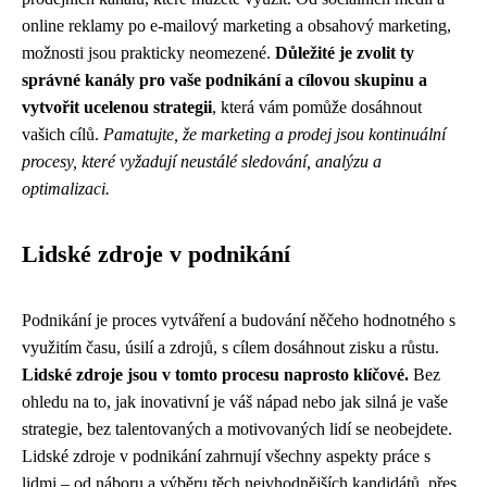
online reklamy po e-mailový marketing a obsahový marketing,
možnosti jsou prakticky neomezené.
Důležité je zvolit ty
správné kanály pro vaše podnikání a cílovou skupinu a
vytvořit ucelenou strategii
, která vám pomůže dosáhnout
vašich cílů.
Pamatujte, že marketing a prodej jsou kontinuální
procesy, které vyžadují neustálé sledování, analýzu a
optimalizaci.
Lidské zdroje v podnikání
Podnikání je proces vytváření a budování něčeho hodnotného s
využitím času, úsilí a zdrojů, s cílem dosáhnout zisku a růstu.
Lidské zdroje jsou v tomto procesu naprosto klíčové.
Bez
ohledu na to, jak inovativní je váš nápad nebo jak silná je vaše
strategie, bez talentovaných a motivovaných lidí se neobejdete.
Lidské zdroje v podnikání zahrnují všechny aspekty práce s
lidmi – od náboru a výběru těch nejvhodnějších kandidátů, přes