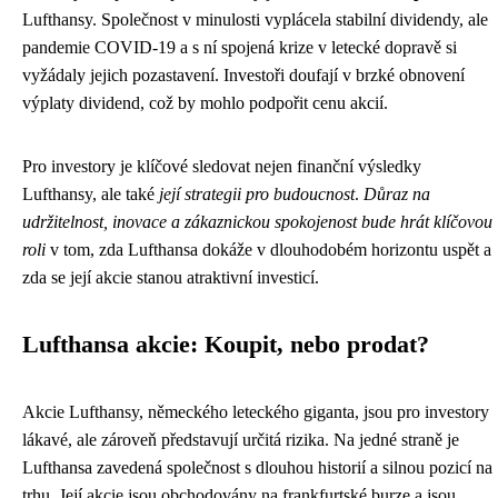
Lufthansy. Společnost v minulosti vyplácela stabilní dividendy, ale
pandemie COVID-19 a s ní spojená krize v letecké dopravě si
vyžádaly jejich pozastavení. Investoři doufají v brzké obnovení
výplaty dividend, což by mohlo podpořit cenu akcií.
Pro investory je klíčové sledovat nejen finanční výsledky
Lufthansy, ale také
její strategii pro budoucnost
.
Důraz na
udržitelnost, inovace a zákaznickou spokojenost bude hrát klíčovou
roli
v tom, zda Lufthansa dokáže v dlouhodobém horizontu uspět a
zda se její akcie stanou atraktivní investicí.
Lufthansa akcie: Koupit, nebo prodat?
Akcie Lufthansy, německého leteckého giganta, jsou pro investory
lákavé, ale zároveň představují určitá rizika. Na jedné straně je
Lufthansa zavedená společnost s dlouhou historií a silnou pozicí na
trhu. Její akcie jsou obchodovány na frankfurtské burze a jsou