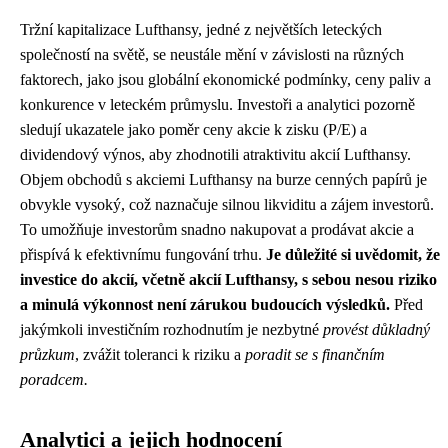
Tržní kapitalizace Lufthansy, jedné z největších leteckých
společností na světě, se neustále mění v závislosti na různých
faktorech, jako jsou globální ekonomické podmínky, ceny paliv a
konkurence v leteckém průmyslu. Investoři a analytici pozorně
sledují ukazatele jako poměr ceny akcie k zisku (P/E) a
dividendový výnos, aby zhodnotili atraktivitu akcií Lufthansy.
Objem obchodů s akciemi Lufthansy na burze cenných papírů je
obvykle vysoký, což naznačuje silnou likviditu a zájem investorů.
To umožňuje investorům snadno nakupovat a prodávat akcie a
přispívá k efektivnímu fungování trhu.
Je důležité si uvědomit, že
investice do akcií, včetně akcií Lufthansy, s sebou nesou riziko
a minulá výkonnost není zárukou budoucích výsledků.
Před
jakýmkoli investičním rozhodnutím je nezbytné
provést důkladný
průzkum
, zvážit toleranci k riziku a
poradit se s finančním
poradcem.
Analytici a jejich hodnocení