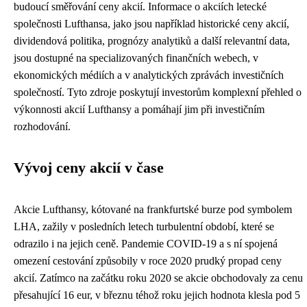
budoucí směřování ceny akcií. Informace o akciích letecké
společnosti Lufthansa, jako jsou například historické ceny akcií,
dividendová politika, prognózy analytiků a další relevantní data,
jsou dostupné na specializovaných finančních webech, v
ekonomických médiích a v analytických zprávách investičních
společností. Tyto zdroje poskytují investorům komplexní přehled o
výkonnosti akcií Lufthansy a pomáhají jim při investičním
rozhodování.
Vývoj ceny akcií v čase
Akcie Lufthansy, kótované na frankfurtské burze pod symbolem
LHA, zažily v posledních letech turbulentní období, které se
odrazilo i na jejich ceně. Pandemie COVID-19 a s ní spojená
omezení cestování způsobily v roce 2020 prudký propad ceny
akcií. Zatímco na začátku roku 2020 se akcie obchodovaly za cenu
přesahující 16 eur, v březnu téhož roku jejich hodnota klesla pod 5