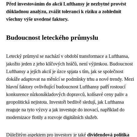
Před investováním do akcií Lufthansy je nezbytné provést
důkladnou analýzu, zvážit toleranci k riziku a zohlednit
všechny výše uvedené faktory.
Budoucnost leteckého průmyslu
Letecký průmysl se nachází v období transformace a Lufthansa,
jakožto jeden z jeho klíčových hráčů, není výjimkou. Budoucnost
Lufthansy a jejích akcií je úzce spjata s tím, jak se společnost
dokáže adaptovat na měnící se podmínky trhu a nové trendy. Mezi
hlavní faktory ovlivňující budoucnost Lufthansy patří rostoucí
konkurence nízkonákladových dopravců, kolísavé ceny paliv a
geopolitická nejistota. Investoři bedlivě sledují, jak Lufthansa
reaguje na tyto výzvy a jak investuje do inovací, například do
modernizace flotily a rozvoje digitálních služeb.
Důležitým aspektem pro investory je také
dividendová politika