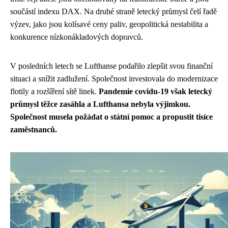
součástí indexu DAX. Na druhé straně letecký průmysl čelí řadě
výzev, jako jsou kolísavé ceny paliv, geopolitická nestabilita a
konkurence nízkonákladových dopravců.
V posledních letech se Lufthanse podařilo zlepšit svou finanční
situaci a snížit zadlužení. Společnost investovala do modernizace
flotily a rozšíření sítě linek.
Pandemie covidu-19 však letecký
průmysl těžce zasáhla a Lufthansa nebyla výjimkou.
Společnost musela požádat o státní pomoc a propustit tisíce
zaměstnanců.