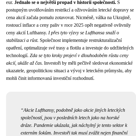
eur.
Jednalo se o největší propad v historii společnosti.
S
postupným uvolňováním restrikcí a oživováním letecké dopravy se
cena akcií začala pomalu zotavovat. Nicméně, válka na Ukrajině,
rostoucí inflace a ceny paliv v roce 2025 opět negativně ovlivnily
ceny akcií Lufthansy.
I přes tyto výzvy se Lufthansa snaží o
stabilizaci a růst.
Společnost implementuje restrukturalizační
opatření, optimalizuje své trasy a flotilu a investuje do udržitelných
technologií.
Zda se tyto kroky projeví v dlouhodobém růstu ceny
akcií, ukáže až čas.
Investoři by měli pečlivě sledovat ekonomické
ukazatele, geopolitickou situaci a vývoj v leteckém průmyslu, aby
mohli činit informovaná investiční rozhodnutí.
Akcie Lufthansy, podobně jako akcie jiných leteckých
společností, jsou v posledních letech jako na horské
dráze. Pandemie ukázala, jak náchylný je tento sektor k
externím šokům. Investoři tak musí zvážit nejen finanční