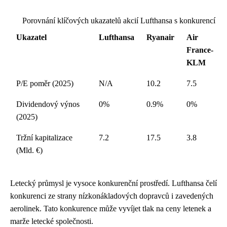
Porovnání klíčových ukazatelů akcií Lufthansa s konkurencí
Ukazatel
Lufthansa
Ryanair
Air
France-
KLM
P/E poměr (2025)
N/A
10.2
7.5
Dividendový výnos
0%
0.9%
0%
(2025)
Tržní kapitalizace
7.2
17.5
3.8
(Mld. €)
Letecký průmysl je vysoce konkurenční prostředí. Lufthansa čelí
konkurenci ze strany nízkonákladových dopravců i zavedených
aerolinek. Tato konkurence může vyvíjet tlak na ceny letenek a
marže letecké společnosti.