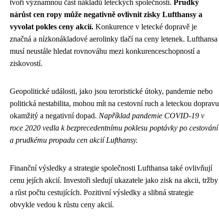
tvoří významnou část nákladů leteckých společností.
Prudký
nárůst cen ropy může negativně ovlivnit zisky Lufthansy a
vyvolat pokles ceny akcií.
Konkurence v letecké dopravě je
značná a nízkonákladové aerolinky tlačí na ceny letenek. Lufthansa
musí neustále hledat rovnováhu mezi konkurenceschopností a
ziskovostí.
Geopolitické události, jako jsou teroristické útoky, pandemie nebo
politická nestabilita, mohou mít na cestovní ruch a leteckou dopravu
okamžitý a negativní dopad.
Například pandemie COVID-19 v
roce 2020 vedla k bezprecedentnímu poklesu poptávky po cestování
a prudkému propadu cen akcií Lufthansy.
Finanční výsledky a strategie společnosti Lufthansa také ovlivňují
cenu jejích akcií. Investoři sledují ukazatele jako zisk na akcii, tržby
a růst počtu cestujících. Pozitivní výsledky a slibná strategie
obvykle vedou k růstu ceny akcií.