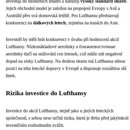
investují do moderních letadel a nabízejí
vysoký standard služeb
.
Jejich obchodní model je založen na propojení Evropy s Asií a
Austrálií přes svá domovská letiště. Pro Lufthansu představují
konkurenci na
dálkových letech
, zejména na trasách do Asie.
Investoři by měli brát konkurenci v úvahu při hodnocení akcií
Lufthansy. Nízkonákladové aerolinky a ближневосточные
aerolinky tlačí na snižování cen letenek, což může mít negativní
dopad na zisky Lufthansy. Na druhou stranu má Lufthansa silnou
pozici na trhu letecké dopravy v Evropě a disponuje rozsáhlou sítí
linek.
Rizika investice do Lufthansy
Investice do akcií Lufthansy, stejně jako u jiných leteckých
společností, s sebou nese určitá rizika, která je třeba před jakýmkoli
investičním rozhodnutím zvážit.