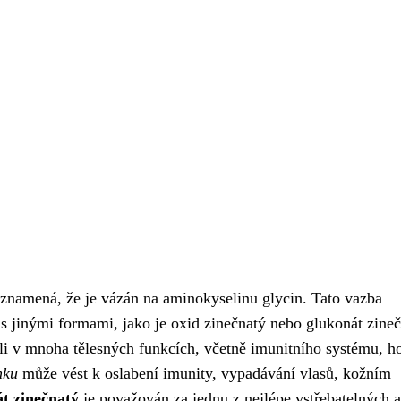
ž znamená, že je vázán na aminokyselinu glycin. Tato vazba
 s jinými formami, jako je oxid zinečnatý nebo glukonát zineč
roli v mnoha tělesných funkcích, včetně imunitního systému, h
nku
může vést k oslabení imunity, vypadávání vlasů, kožním
át zinečnatý
je považován za jednu z nejlépe vstřebatelných a