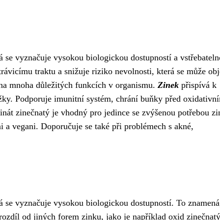
rá se vyznačuje vysokou biologickou dostupností a vstřebatelno
rávicímu traktu a snižuje riziko nevolnosti, která se může obj
 na mnoha důležitých funkcích v organismu.
Zinek
přispívá k
ožky. Podporuje imunitní systém, chrání buňky před oxidativn
cinát zinečnatý je vhodný pro jedince se zvýšenou potřebou zi
áni a vegani. Doporučuje se také při problémech s akné,
erá se vyznačuje vysokou biologickou dostupností. To znamená
ozdíl od jiných forem zinku, jako je například oxid zinečnatý