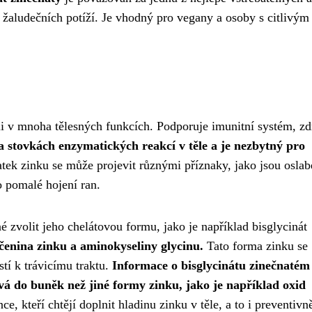
 žaludečních potíží. Je vhodný pro vegany a osoby s citlivým
roli v mnoha tělesných funkcích. Podporuje imunitní systém, z
na stovkách enzymatických reakcí v těle a je nezbytný pro
ek zinku se může projevit různými příznaky, jako jsou osla
o pomalé hojení ran.
é zvolit jeho chelátovou formu, jako je například bisglycinát
učenina zinku a aminokyseliny glycinu.
Tato forma zinku se
tí k trávicímu traktu.
Informace o bisglycinátu zinečnatém
ává do buněk než jiné formy zinku, jako je například oxid
e, kteří chtějí doplnit hladinu zinku v těle, a to i preventivn