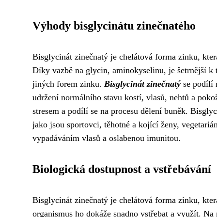
Výhody bisglycinátu zinečnatého
Bisglycinát zinečnatý je chelátová forma zinku, kte
Díky vazbě na glycin, aminokyselinu, je šetrnější k t
jiných forem zinku.
Bisglycinát zinečnatý
se podílí
udržení normálního stavu kostí, vlasů, nehtů a pok
stresem a podílí se na procesu dělení buněk. Bisgly
jako jsou sportovci, těhotné a kojící ženy, vegetari
vypadáváním vlasů a oslabenou imunitou.
Biologická dostupnost a vstřebávání
Bisglycinát zinečnatý je chelátová forma zinku, kt
organismus ho dokáže snadno vstřebat a využít. Na r