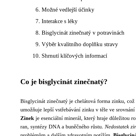
Možné vedlejší účinky
Interakce s léky
Bisglycinát zinečnatý v potravinách
Výběr kvalitního doplňku stravy
Shrnutí klíčových informací
Co je bisglycinát zinečnatý?
Bisglycinát zinečnatý je chelátová forma zinku, co
umožňuje lepší vstřebávání zinku v těle ve srovnání
Zinek
je esenciální minerál, který hraje důležitou 
ran, syntézy DNA a buněčného růstu.
Nedostatek zi
problémům a dalším zdravotním potížím.
Bisglycin