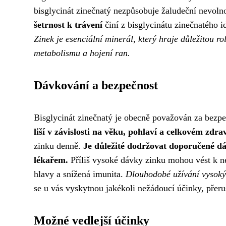
bisglycinát zinečnatý nezpůsobuje žaludeční nevolnos
šetrnost k trávení
činí z bisglycinátu zinečnatého id
Zinek je esenciální minerál, který hraje důležitou r
metabolismu a hojení ran.
Dávkování a bezpečnost
Bisglycinát zinečnatý je obecně považován za bezp
liší v závislosti na věku, pohlaví a celkovém zdra
zinku denně.
Je důležité dodržovat doporučené dá
lékařem.
Příliš vysoké dávky zinku mohou vést k ne
hlavy a snížená imunita.
Dlouhodobé užívání vysokýc
se u vás vyskytnou jakékoli nežádoucí účinky, přeru
Možné vedlejší účinky