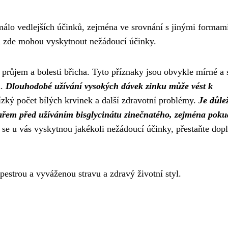
málo vedlejších účinků, zejména ve srovnání s jinými formam
 i zde mohou vyskytnout nežádoucí účinky.
, průjem a bolesti břicha. Tyto příznaky jsou obvykle mírné a
u.
Dlouhodobé užívání vysokých dávek zinku může vést k
zký počet bílých krvinek a další zdravotní problémy.
Je důlež
kařem před užíváním bisglycinátu zinečnatého, zejména poku
se u vás vyskytnou jakékoli nežádoucí účinky, přestaňte dop
estrou a vyváženou stravu a zdravý životní styl.