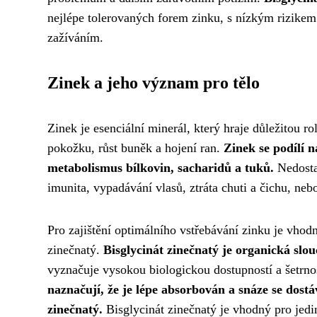
nejlépe tolerovaných forem zinku, s nízkým rizikem
zažíváním.
Zinek a jeho význam pro tělo
Zinek je esenciální minerál, který hraje důležitou 
pokožku, růst buněk a hojení ran.
Zinek se podílí 
metabolismus bílkovin, sacharidů a tuků.
Nedostat
imunita, vypadávání vlasů, ztráta chuti a čichu, neb
Pro zajištění optimálního vstřebávání zinku je vhodn
zinečnatý.
Bisglycinát zinečnatý je organická slo
vyznačuje vysokou biologickou dostupností a šetrnos
naznačují, že je lépe absorbován a snáze se dost
zinečnatý.
Bisglycinát zinečnatý je vhodný pro jedinc