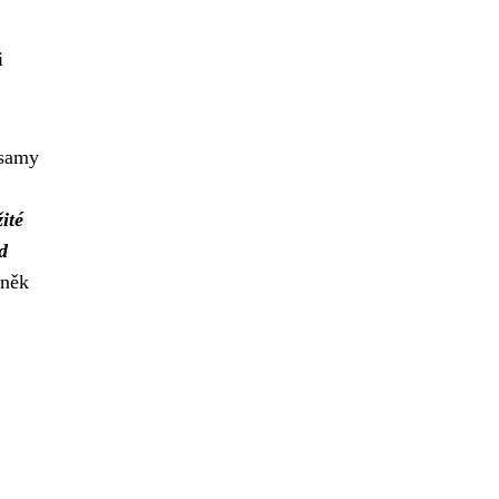
i
 samy
ité
d
lněk