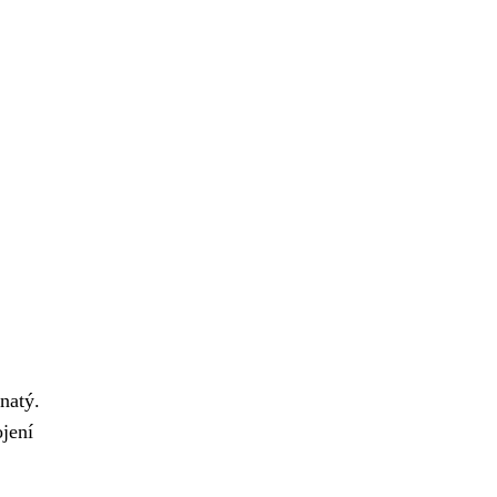
natý.
ojení