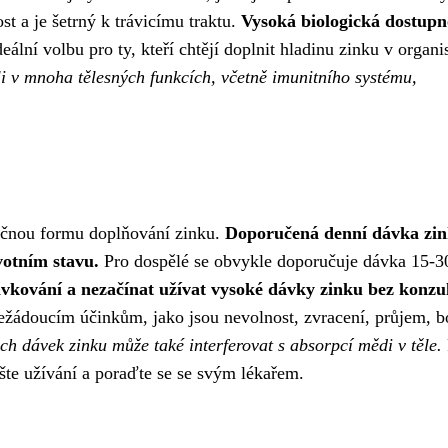
t a je šetrný k trávicímu traktu.
Vysoká biologická dostupn
eální volbu pro ty, kteří chtějí doplnit hladinu zinku v organ
oli v mnoha tělesných funkcích, včetně imunitního systému,
ečnou formu doplňování zinku.
Doporučená denní dávka zin
votním stavu.
Pro dospělé se obvykle doporučuje dávka 15-
vkování a nezačínat užívat vysoké dávky zinku bez konzul
žádoucím účinkům, jako jsou nevolnost, zvracení, průjem, bo
h dávek zinku může také interferovat s absorpcí mědi v těle.
šte užívání a poraďte se se svým lékařem.