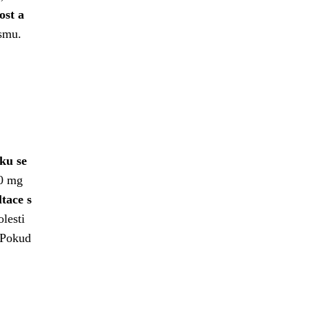
ost a
ismu.
ku se
30 mg
tace s
lesti
Pokud