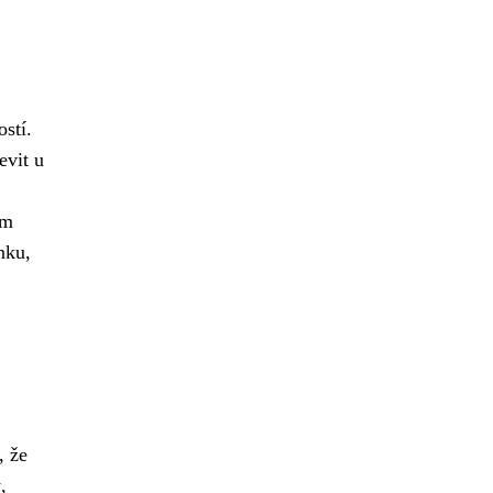
stí.
evit u
ím
nku,
, že
,